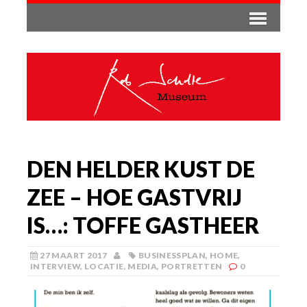
DEN HELDER KUST DE
ZEE – HOE GASTVRIJ
IS…: TOFFE GASTHEER
27 MAART 2017
BUSINESSPLAN
,
HOME
,
INTERVIEW
,
LOCATIE
,
MEDIA
,
PORTRETTEN
0