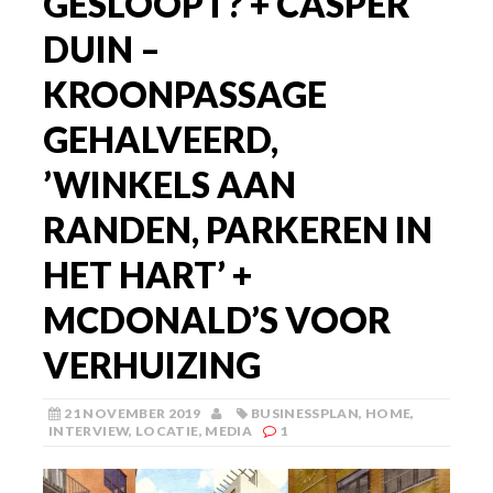
GESLOOPT? + CASPER
DUIN –
KROONPASSAGE
GEHALVEERD,
’WINKELS AAN
RANDEN, PARKEREN IN
HET HART’ +
MCDONALD’S VOOR
VERHUIZING
21 NOVEMBER 2019
BUSINESSPLAN
,
HOME
,
INTERVIEW
,
LOCATIE
,
MEDIA
1