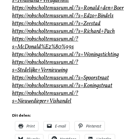
s=Ferdinand+Vreugdenhil
https://robscholtemuseum.nl/?s=Ronald+den+Boer
https://robscholtemuseum.nl/?s=Edzo+Bindels
https://robscholtemuseum.nl/?s=Zeestad
https://robscholtemuseum.nl/?s=Richard+Pach
https://robscholtemuseum.nl/?
s=McDonald%E2%80%99s
https://robscholtemuseum.nl/?s=Woningstichting
https://robscholtemuseum.nl/?
s=Stedelijke+Vernieuwing
https://robscholtemuseum.nl/?s=Spoorstraat
https://robscholtemuseum.nl/?s=Koningstraat
https://robscholtemuseum.nl/?
s=Nieuwedieper+Vishandel
Dit delen:
Print
E-mail
Pinterest
Bluesky
Nextdoor
LinkedIn