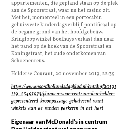
appartementen, die gepland staan op de plek
aan de Spoorstraat, waar nu het casino zit.
Met het, momenteel in een portocabin
gehuisveste kinderdagverblijf pontificaal op
de begane grond van het hoofdgebouw.
Kringloopwinkel Boelhuys verkast dan naar
het pand op de hoek van de Spoorstraat en
Koningstraat, het oude onderkomen van
Schoenenreus.
Helderse Courant, 20 november 2019, 22:39
https://www.noordhollandsdagblad.nl/cnt/dmf20191
119_25491973/plannen-voor-centrum-den-helder-
gepresenteerd-kroonpassage-gehalveerd-want-
winkels-aan-de-randen-parkeren-in-het-hart
Eigenaar van McDonald’s in centrum
Den Helder staat wel open voor