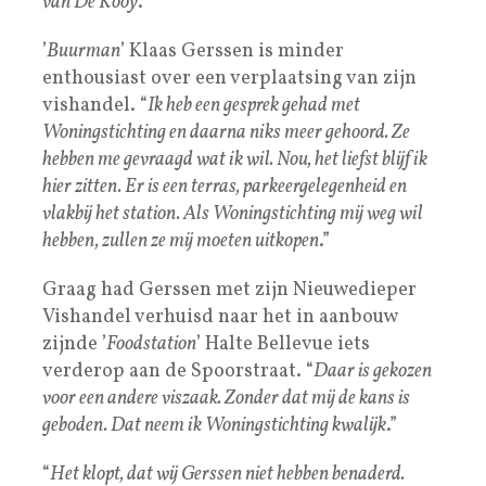
van De Kooy
.”
’
Buurman
’ Klaas Gerssen is minder
enthousiast over een verplaatsing van zijn
vishandel. “
Ik heb een gesprek gehad met
Woningstichting en daarna niks meer gehoord. Ze
hebben me gevraagd wat ik wil. Nou, het liefst blijf ik
hier zitten. Er is een terras, parkeergelegenheid en
vlakbij het station. Als Woningstichting mij weg wil
hebben, zullen ze mij moeten uitkopen
.”
Graag had Gerssen met zijn Nieuwedieper
Vishandel verhuisd naar het in aanbouw
zijnde ’
Foodstation
’ Halte Bellevue iets
verderop aan de Spoorstraat. “
Daar is gekozen
voor een andere viszaak. Zonder dat mij de kans is
geboden. Dat neem ik Woningstichting kwalijk
.”
“
Het klopt, dat wij Gerssen niet hebben benaderd.