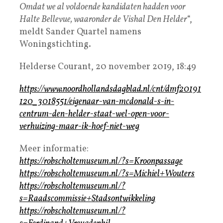
Omdat we al voldoende kandidaten hadden voor
Halte Bellevue, waaronder de Vishal Den Helder
“,
meldt Sander Quartel namens
Woningstichting.
Helderse Courant, 20 november 2019, 18:49
https://www.noordhollandsdagblad.nl/cnt/dmf20191
120_3018551/eigenaar-van-mcdonald-s-in-
centrum-den-helder-staat-wel-open-voor-
verhuizing-maar-ik-hoef-niet-weg
Meer informatie:
https://robscholtemuseum.nl/?s=Kroonpassage
https://robscholtemuseum.nl/?s=Michiel+Wouters
https://robscholtemuseum.nl/?
s=Raadscommissie+Stadsontwikkeling
https://robscholtemuseum.nl/?