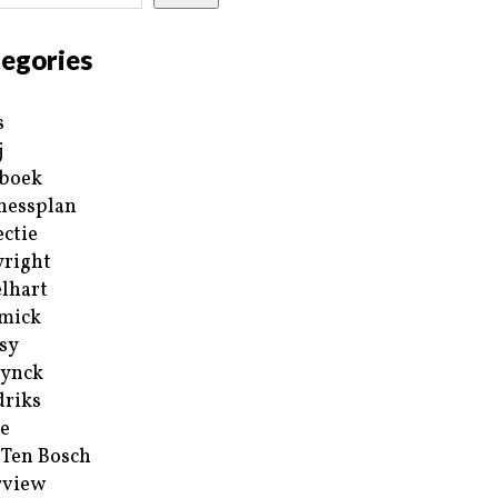
egories
s
j
boek
nessplan
ectie
right
lhart
mick
sy
ynck
riks
e
 Ten Bosch
rview