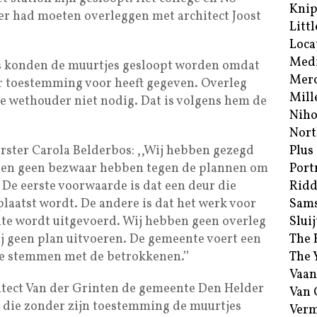
Kni
er had moeten overleggen met architect Joost
Littl
Loca
Med
s konden de muurtjes gesloopt worden omdat
Merc
ar toestemming voor heeft gegeven. Overleg
Mill
e wethouder niet nodig. Dat is volgens hem de
Niho
Nort
rster Carola Belderbos: ,,Wij hebben gezegd
Plus
den geen bezwaar hebben tegen de plannen om
Port
 De eerste voorwaarde is dat een deur die
Ridd
aatst wordt. De andere is dat het werk voor
Sam
nte wordt uitgevoerd. Wij hebben geen overleg
Sluij
j geen plan uitvoeren. De gemeente voert een
The 
 te stemmen met de betrokkenen.’’
The 
Vaan
hitect Van der Grinten de gemeente Den Helder
Van
 die zonder zijn toestemming de muurtjes
Verm