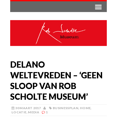
DELANO
WELTEVREDEN – ‘GEEN
SLOOP VAN ROB
SCHOLTE MUSEUM’
30 MAART 2017
BUSINESSPLAN
,
HOME
,
LOCATIE
,
MEDIA
1