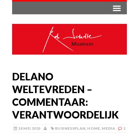
DELANO
WELTEVREDEN –
COMMENTAAR:
VERANTWOORDELIJK
18 MEI 2015
BUSINESSPLAN
,
HOME
,
MEDIA
1