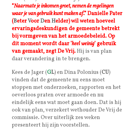
“
Naarmate je inkomen groet, nemen de regelingen
waar je van gebruik kunt maken af
.”
Danielle Pater
(
B
eter
V
oor
D
en
H
elder) wil weten hoeveel
ervaringsdeskundigen de gemeente betrekt
bij vormgeven van het armoedebeleid.
Op
dit moment wordt daar ’
heel weinig
’ gebruik
van gemaakt, zegt De Vrij.
Hij is van plan
daar verandering in te brengen.
Kees de Jager (
G
L
) en Dina Polonius (
CU
)
vinden dat de gemeente nu eens moet
stoppen met onderzoeken, rapporten en het
oeverloos praten over armoede en nu
eindelijk eens wat moet gaan doen. Dat is hij
ook van plan, verzekert wethouder De Vrij de
commissie. Over uiterlijk zes weken
presenteert hij zijn voorstellen.