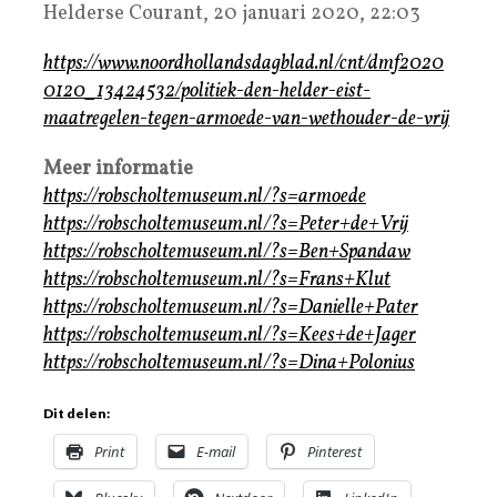
Helderse Courant, 20 januari 2020, 22:03
https://www.noordhollandsdagblad.nl/cnt/dmf2020
0120_13424532/politiek-den-helder-eist-
maatregelen-tegen-armoede-van-wethouder-de-vrij
Meer informatie
https://robscholtemuseum.nl/?s=armoede
https://robscholtemuseum.nl/?s=Peter+de+Vrij
https://robscholtemuseum.nl/?s=Ben+Spandaw
https://robscholtemuseum.nl/?s=Frans+Klut
https://robscholtemuseum.nl/?s=Danielle+Pater
https://robscholtemuseum.nl/?s=Kees+de+Jager
https://robscholtemuseum.nl/?s=Dina+Polonius
Dit delen:
Print
E-mail
Pinterest