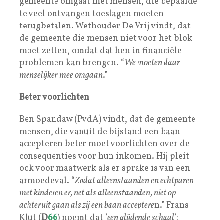
gemeente omgaat met mensen, die bepaalde
te veel ontvangen toeslagen moeten
terugbetalen. Wethouder De Vrij vindt, dat
de gemeente die mensen niet voor het blok
moet zetten, omdat dat hen in financiële
problemen kan brengen. “
We moeten daar
menselijker mee omgaan
.”
Beter voorlichten
Ben Spandaw (PvdA) vindt, dat de gemeente
mensen, die vanuit de bijstand een baan
accepteren beter moet voorlichten over de
consequenties voor hun inkomen. Hij pleit
ook voor maatwerk als er sprake is van een
armoedeval. “
Zodat alleenstaanden en echtparen
met kinderen er, net als alleenstaanden, niet op
achteruit gaan als zij een baan acceptere
n.” Frans
Klut (
D
66
) noemt dat ’
een glijdende schaal
’: