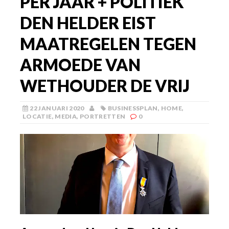
PER JAAR + POLITIEK
DEN HELDER EIST
MAATREGELEN TEGEN
ARMOEDE VAN
WETHOUDER DE VRIJ
22 JANUARI 2020
BUSINESSPLAN
,
HOME
,
LOCATIE
,
MEDIA
,
PORTRETTEN
0