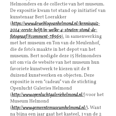
Helmonders en de collectie van het museum.
De expositie kwam tot stand op initiatief van
kunstenaar Bert Loerakker
(
https://www.deweblogvanhelmond.nl/kennisquiz-
2014-eerste-helft/in-welke-4-straten-stond-de-
fotograaf/#comment-78969
), in samenwerking
met het museum en Ton van de Meulenhof,
die de foto’s maakte in het depot van het
museum. Bert nodigde deze 15 Helmonders
uit om via de website van het museum hun
favoriete kunstwerk te kiezen uit de 8
duizend kunstwerken en objecten. Deze
expositie is een “cadeau” van de stichting
Openlucht Galeries Helmond
(
http://www.openluchtgaleriehelmond.nl/
) voor het
Museum Helmond
(
http://www.gemeentemuseumhelmond.nl/
). Want
na bijna een jaar gaat het kasteel, 1 van de 2