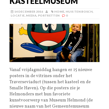
KASTEELMUSEUM
14 DECEMBER 2016
HOME
,
HUIS TEN BOSCH
,
LOCATIE
,
MEDIA
,
PORTRETTEN
0
Vanaf vrijdagmiddag hangen er 15 nieuwe
posters in de vitrines onder het
Traverseviaduct (tussen het kasteel en de
Smalle Haven). Op die posters zie je
Helmonders met hun favoriete
kunstvoorwerp van Museum Helmond (de
nieuwe naam van het Gemeentemuseum