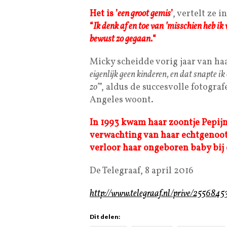
Het is ’
een groot gemis
’
, vertelt ze
“
Ik denk af en toe van ’misschien heb ik
bewust zo gegaan.
“
Micky scheidde vorig jaar van h
eigenlijk geen kinderen, en dat snapte i
zo’
”, aldus de succesvolle fotograf
Angeles woont.
In 1993 kwam haar zoontje Pepijn 
verwachting van haar echtgenoot
verloor haar ongeboren baby bij
De Telegraaf, 8 april 2016
http://www.telegraaf.nl/prive/2556
Dit delen: