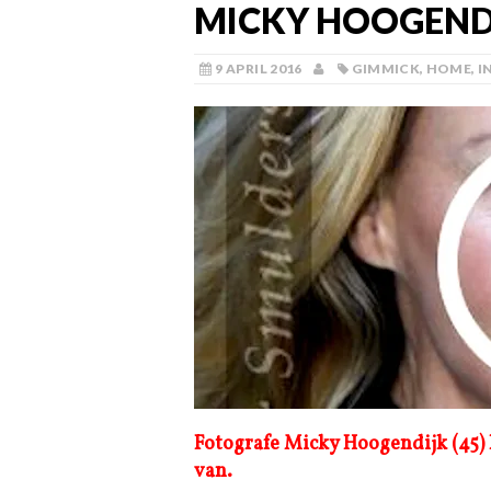
MICKY HOOGEND
9 APRIL 2016
GIMMICK
,
HOME
,
I
Fotografe Micky Hoogendijk (45) 
van.