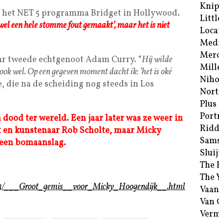
Kni
 in het NET 5 programma Bridget in Hollywood.
Littl
 wel een hele stomme fout gemaakt’, maar het is niet
Loca
Med
Merc
aar tweede echtgenoot Adam Curry. “
Hij wilde
Mill
k ook wel. Op een gegeven moment dacht ik: ’het is oké
Niho
e, die na de scheiding nog steeds in Los
Nort
Plus
Port
dood ter wereld. Een jaar later was ze weer in
Ridd
 en kunstenaar Rob Scholte, maar Micky
Sam
 een bomaanslag.
Sluij
The 
The 
8453/___Groot_gemis__voor_Micky_Hoogendijk__.html
Vaan
Van
Verm