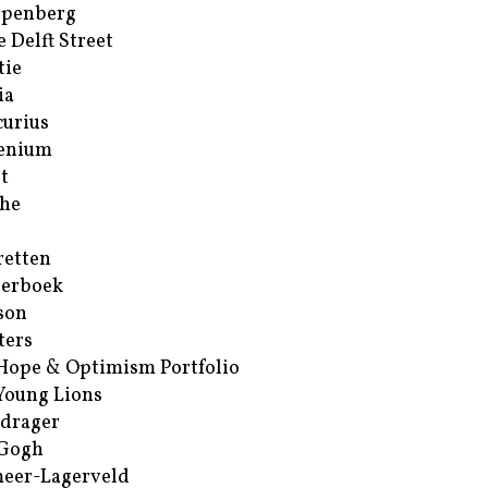
ppenberg
e Delft Street
tie
ia
urius
enium
t
he
retten
erboek
son
ters
Hope & Optimism Portfolio
Young Lions
drager
 Gogh
eer-Lagerveld