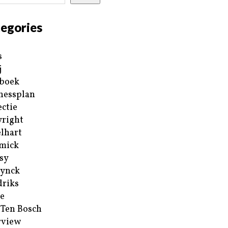
egories
s
j
boek
nessplan
ectie
right
lhart
mick
sy
ynck
riks
e
 Ten Bosch
rview