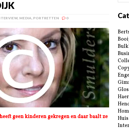
IJK
Cat
NTERVIEW
,
MEDIA
,
PORTRETTEN
0
Bert
Booi
Bulk
Busi
Coll
Copy
Enge
Gim
Glos
Haer
Hend
Hom
heeft geen kinderen gekregen en daar baalt ze
Huis
Inte