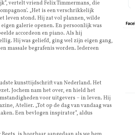
lijk”, vertelt vriend Felix Timmermans, die
 compagnon’. „Het is een verschrikkelijk
et leven stond. Hij zat vol plannen, wilde
eigen galerie openen. En persoonlijk was
eelde accordeon en piano. Als hij
lig. Hij was geliefd, ging wel zijn eigen gang,
een massale begrafenis worden. Iedereen
 oudste kunsttijdschrift van Nederland. Het
ezet. Jochem nam het over, en hield het
omstandigheden voor uitgevers – in leven. Hij
zine, Atelier. „Tot op de dag van vandaag was
maken. Een bevlogen inspirator”, aldus
c Beets, is hoorbaar aangedaan als we hem