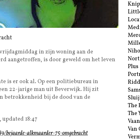
Kni
Littl
Loca
Med
Merc
racht
Mill
Niho
 vrijdagmiddag in zijn woning aan de
Nort
d aangetroffen, is door geweld om het leven
Plus
Port
te is er ook al. Op een politiebureau in
Ridd
n 22-jarige man uit Beverwijk. Hij zit
Sam
jn betrokkenheid bij de dood van de
Sluij
The 
The 
, updated 18:47
Vaan
Van
1889/bejaarde-alkmaarder-75-omgebracht
Verm