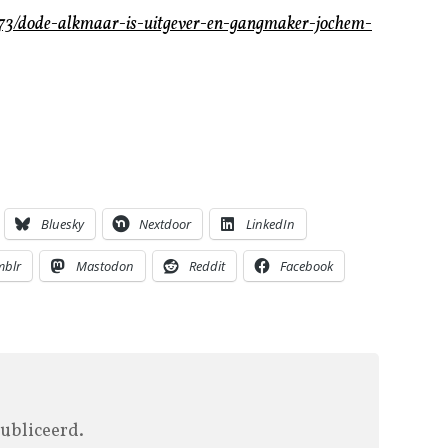
2873/dode-alkmaar-is-uitgever-en-gangmaker-jochem-
Bluesky
Nextdoor
LinkedIn
mblr
Mastodon
Reddit
Facebook
ubliceerd.