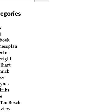
egories
s
j
boek
nessplan
ectie
right
lhart
mick
sy
ynck
riks
e
 Ten Bosch
rview