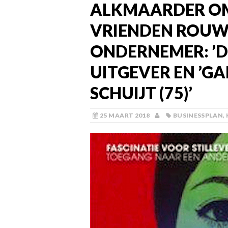
ALKMAARDER O
VRIENDEN ROUW
ONDERNEMER: ’D
UITGEVER EN ’G
SCHUIJT (75)’
25 MAART 2018
BUSINESSPLAN
,