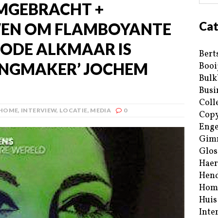
MGEBRACHT +
Cat
EN OM FLAMBOYANTE
ODE ALKMAAR IS
Bert
ANGMAKER’ JOCHEM
Booi
Bulk
Busi
Coll
HOME
,
INTERVIEW
,
LOCATIE
,
MEDIA
0
Copy
Enge
Gim
Glos
Haer
Hend
Hom
Huis
Inte