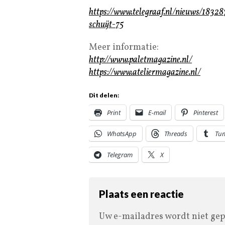
https://www.telegraaf.nl/nieuws/183
schuijt-75
Meer informatie:
http://www.paletmagazine.nl/
https://www.ateliermagazine.nl/
Dit delen:
Print
E-mail
Pinterest
WhatsApp
Threads
Tu
Telegram
X
Plaats een reactie
Uw e-mailadres wordt niet gep