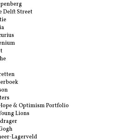
ppenberg
e Delft Street
tie
ia
urius
enium
t
he
retten
erboek
son
ters
Hope & Optimism Portfolio
Young Lions
drager
 Gogh
eer-Lagerveld