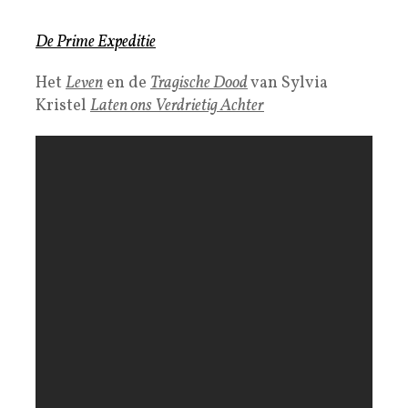
De Prime Expeditie
Het
Leven
en de
Tragische Dood
van Sylvia
Kristel
Laten ons Verdrietig Achter