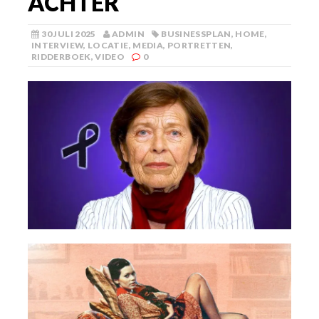
ACHTER
30 JULI 2025
ADMIN
BUSINESSPLAN
,
HOME
,
INTERVIEW
,
LOCATIE
,
MEDIA
,
PORTRETTEN
,
RIDDERBOEK
,
VIDEO
0