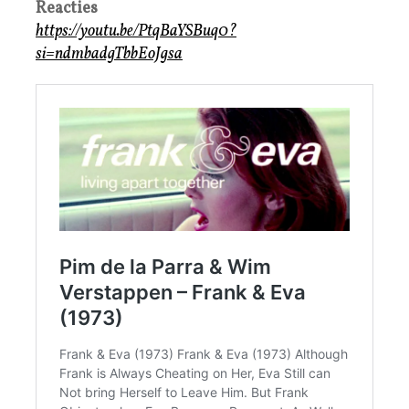
Reacties
https://youtu.be/PtqBaYSBuq0?
si=ndmbadgTbbEoJgsa