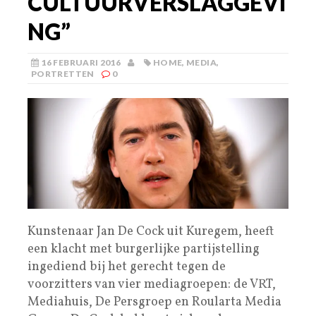
CULTUURVERSLAGGEVI
NG”
16 FEBRUARI 2016
HOME
,
MEDIA
,
PORTRETTEN
0
Kunstenaar Jan De Cock uit Kuregem, heeft
een klacht met burgerlijke partijstelling
ingediend bij het gerecht tegen de
voorzitters van vier mediagroepen: de VRT,
Mediahuis, De Persgroep en Roularta Media