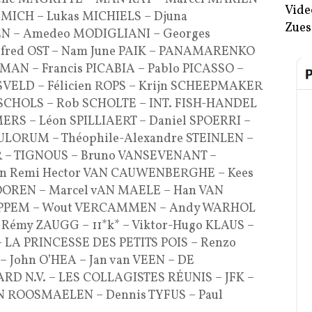
Vide
MICH – Lukas MICHIELS – Djuna
Zues
EN – Amedeo MODIGLIANI – Georges
lfred OST – Nam June PAIK – PANAMARENKO
MAN – Francis PICABIA – Pablo PICASSO –
SVELD – Félicien ROPS – Krijn SCHEEPMAKER
 SCHOLS – Rob SCHOLTE – INT. FISH-HANDEL
ERS – Léon SPILLIAERT – Daniel SPOERRI –
ULORUM – Théophile-Alexandre STEINLEN –
R – TIGNOUS – Bruno VANSEVENANT –
n Remi Hector VAN CAUWENBERGHE – Kees
REN – Marcel vAN MAELE – Han VAN
 OPPEM – Wout VERCAMMEN – Andy WARHOL
– Rémy ZAUGG – 11*k* – Viktor-Hugo KLAUS –
– LA PRINCESSE DES PETITS POIS – Renzo
 John O’HEA – Jan van VEEN – DE
ARD N.V. – LES COLLAGISTES RÉUNIS – JFK –
AN ROOSMAELEN – Dennis TYFUS – Paul