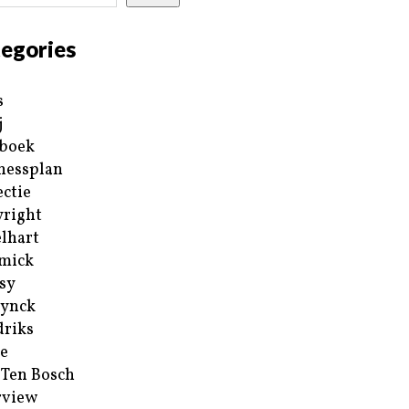
egories
s
j
boek
nessplan
ectie
right
lhart
mick
sy
ynck
riks
e
 Ten Bosch
rview