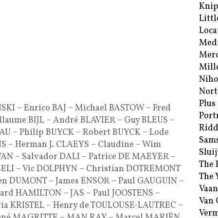
Kni
Littl
Loca
Med
Merc
Mill
Niho
Nort
Plus
SKI – Enrico BAJ – Michael BASTOW – Fred
Port
laume BIJL – André BLAVIER – Guy BLEUS –
Ridd
 – Philip BUYCK – Robert BUYCK – Lode
Sam
 – Herman J. CLAEYS – Claudine – Wim
Sluij
N – Salvador DALI – Patrice DE MAEYER –
The 
SELI – Vic DOLPHYN – Christian DOTREMONT
The 
ien DUMONT – James ENSOR – Paul GAUGUIN –
Vaan
ard HAMILTON – JAS – Paul JOOSTENS –
Van
ia KRISTEL – Henry de TOULOUSE-LAUTREC –
Verm
 René MAGRITTE – MAN RAY – Marcel MARIËN