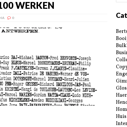
100 WERKEN
Cat
IA
0
Bert
Booi
Bulk
Busi
Coll
Copy
Enge
Gim
Glos
Haer
Hend
Hom
Huis
Inte