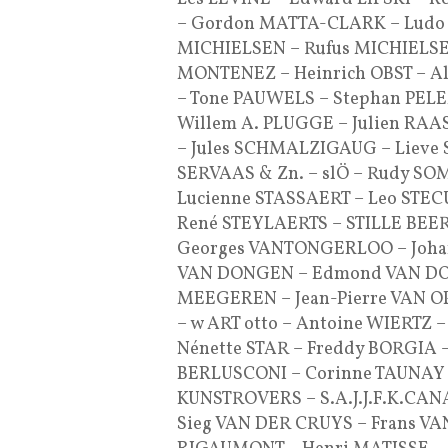
– Gordon MATTA-CLARK – Ludo 
MICHIELSEN – Rufus MICHIELS
MONTENEZ – Heinrich OBST – A
– Tone PAUWELS – Stephan PELE
Willem A. PLUGGE – Julien RAA
– Jules SCHMALZIGAUG – Lieve
SERVAAS & Zn. – slÖ – Rudy SOM
Lucienne STASSAERT – Leo STEC
René STEYLAERTS – STILLE BEE
Georges VANTONGERLOO – Joha
VAN DONGEN – Edmond VAN DOO
MEEGEREN – Jean-Pierre VAN
– w ART otto – Antoine WIERTZ 
Nénette STAR – Freddy BORGIA 
BERLUSCONI – Corinne TAUNAY –
KUNSTROVERS – S.A.J.J.F.K.CAN
Sieg VAN DER CRUYS – Frans V