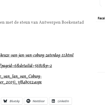
 en met de steun van Antwerpen Boekenstad
e-keuze-van-jan-van-coburg-zaterdag-11.html
hp?pageid=6&detailid=5681&p=2
uze_van_Jan_van_Coburg-
ber_2015)_3f84b012.aspx
Bluesky
Nextdoor
LinkedIn