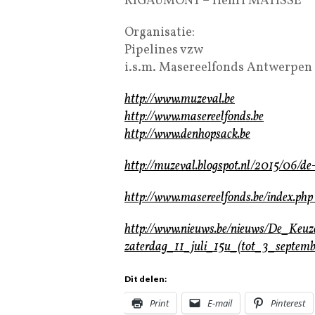
RIGAUMONT – Henri MATISSE
Organisatie:
Pipelines vzw
i.s.m. Masereelfonds Antwerpen
http://www.muzeval.be
http://www.masereelfonds.be
http://www.denhopsack.be
http://muzeval.blogspot.nl/2015/06/d
http://www.masereelfonds.be/index.p
http://www.nieuws.be/nieuws/De_Ke
zaterdag_11_juli_15u_(tot_3_septem
Dit delen:
Print
E-mail
Pinterest