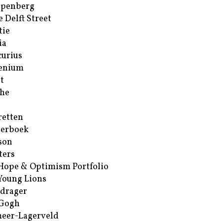
ppenberg
e Delft Street
tie
ia
urius
enium
t
he
retten
erboek
son
ters
Hope & Optimism Portfolio
Young Lions
drager
 Gogh
eer-Lagerveld