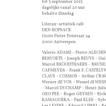
tot 3 september 2015
dagelijks vanaf 20 uur
behalve dinsdag
Literair-artistiek café
DEN HOPSACK
Grote Pieter Potstraat 24
2000 Antwerpen
Valerio ADAMI – Pierre ALECHIN
BERVOETS – Joseph BEUYS – Guil
Marcel BROODTHAERS – BRUNEAU
CAFMEYER – Frank F. CASTELYNS
CLAUS – COSMOS – Arthur CRAVA
Werner dE VOS – Wessel dI WES
– Marcel DUCHAMP – Henri-Jul
GEO PEE – Roger GEYSEN – Rich
KAMAGURKA – Paul KLEE – Sylv
Les LEVINE – Edward LIPSKI –