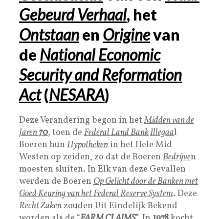
Gebeurd Verhaal
, het
Ontstaan
en
Origine
van
de
National Economic
Security and Reformation
Act
(
NESARA
)
Deze Verandering begon in het
Midden van de
Jaren
70
, toen de
Federal Land Bank
Illegaa
l
Boeren hun
Hypotheken
in het Hele Mid
Westen op zeiden, zo dat de Boeren
Bedrijve
n
moesten sluiten. In Elk van deze Gevallen
werden de Boeren
Op Gelicht door de Banken met
Goed Keuring van het Federal Reserve System
. Deze
Recht Zaken
zouden Uit Eindelijk Bekend
worden als de “
FARM CLAIMS
”. In
1978
kocht