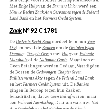
hun Strijd Voort zonder de
Hulp van Advocaten
.
Met
Enige Hulp
van de
Farmers Union
werd een
Nieuwe Rechts Zaak Aan Gespannen tegen de Federal
Land Bank
en het
Farmers Credit System
.
Zaak
N° 92 C 1781
De
Districts Recht Bank
oordeelde in hun
V
oor
Dee
l en beval de
Banken
om de
Gestolen Eigen
Domme
n
Terug te Geve
n met
Hulp
van
Federale
Marshalls
of de
Nationale Garde
. Maar toen er
Geen Betalingen
werden Gedaan, Vaardigden
de Boeren de
Gedwonge
n
Chapter Seven
Faillissements Akte
tegen de
Federal Land Ban
k
en het
Farmers Credit System
uit. De
Banken
gingen In Beroep tegen hun Zaak en
benadrukten, dat ze
Geen
Bedrijf
waren, maar
een
Federaal Agentschap
, Daar om waren ze
Niet
Aan Sprakelijk voor het Betalen van de Schade
.