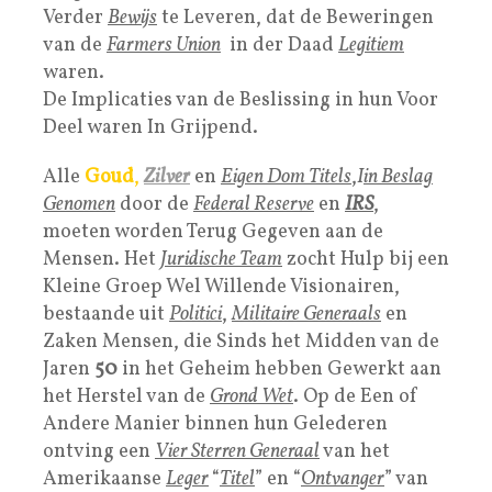
Verder
Bewijs
te Leveren, dat de Beweringen
van de
Farmers Union
in der Daad
Legitiem
waren.
De Implicaties van de Beslissing in hun Voor
Deel waren In Grijpend.
Alle
Goud
,
Zilver
en
Eigen Dom Titels
,
I
in Beslag
Genomen
door de
Federal Reserve
en
IRS
,
moeten worden Terug Gegeven aan de
Mensen. Het
Juridische Team
zocht Hulp bij een
Kleine Groep Wel Willende Visionairen,
bestaande uit
Politici
,
Militaire Generaals
en
Zaken Mensen, die Sinds het Midden van de
Jaren
50
in het Geheim hebben Gewerkt aan
het Herstel van de
Grond Wet
. Op de Een of
Andere Manier binnen hun Gelederen
ontving een
Vier Sterren Generaal
van het
Amerikaanse
Leger
“
Titel
” en “
Ontvanger
” van