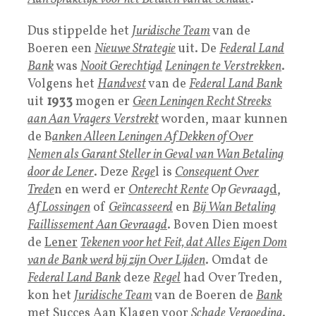
Dus stippelde het
Juridische Team
van de
Boeren een
Nieuwe Strategie
uit. De
Federal Land
Bank
was
Nooit Gerechtigd
Leningen te Verstrekken
.
Volgens het
Handvest
van de
Federal Land Bank
uit
1933
mogen er
Geen Leningen Recht Streeks
aan Aan Vragers Verstrekt
worden, maar kunnen
de B
anken Alleen Leningen Af Dekken of Over
Nemen als Garant Steller in Geval van Wan Betaling
door de Lener
. Deze
Rege
l is
Consequent Over
Trede
n en werd er
Onterecht Rente
Op Gevraag
d
,
Af Lossingen
of
Geïncasseerd
en
Bij Wan Betaling
Faillissement Aan Gevraagd
. Boven Dien moest
de
Lener
Tekenen voor het
Feit, dat Alles Eigen Dom
van de Bank werd bij zijn Over Lijden
. Omdat de
Federal Land Bank
deze
Regel
had Over Treden,
kon het
Juridische Team
van de Boeren de
Bank
met Succes Aan Klagen voor
Schade Vergoeding
.