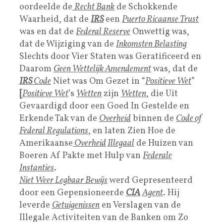
oordeelde de
Recht Bank
de Schokkende
Waarheid, dat de
IRS
een
Puerto Ricaanse Trust
was en dat de
Federal Reserve
Onwettig was,
dat de Wijziging van de
Inkomsten Belasting
Slechts door Vier Staten was Geratificeerd en
Daarom
Geen Wettelijk Amendement
was, dat de
I
RS
Code
Niet was Om Gezet in “
Positieve Wet
”
[
Positieve Wet
’s
Wetten
zijn
Wetten
, die Uit
Gevaardigd door een Goed In Gestelde en
Erkende Tak van de
Overheid
binnen de
Code of
Federal Regulations
, en laten Zien Hoe de
Amerikaanse
Overheid
Illegaal
de Huizen van
Boeren Af Pakte met Hulp van
Federale
Instanties
.
Niet Weer Legbaar Bewijs
werd Gepresenteerd
door een Gepensioneerde
CIA
Agent
. Hij
leverde
Getuigenissen
en Verslagen van de
Illegale Activiteiten van de Banken om Zo