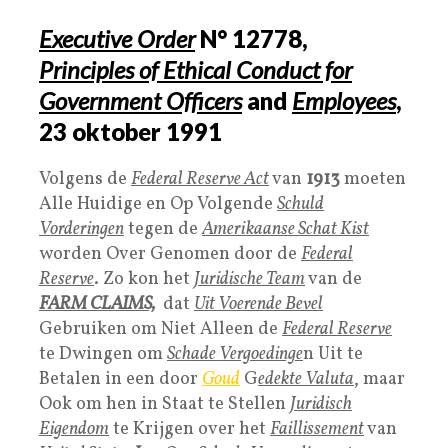
Executive Order
N° 12778,
Principles of Ethical Conduct for
Government Officers
and
Employees
,
23
oktober
1991
Volgens de
Federal Reserve Act
van
1913
moeten
Alle Huidige en Op Volgende
Schuld
Vorderingen
tegen de
Amerikaanse Schat Kist
worden Over Genomen door de
Federal
Reserve
. Zo kon het
Juridische Team
van de
FARM CLAIMS,
dat
Uit Voerende Bevel
Gebruiken om Niet Alleen de
Federal Reserve
te Dwingen om
Schade Vergoedinge
n Uit te
Betalen in een door
Goud
G
edekte Valuta
, maar
Ook om hen in Staat te Stellen
Juridisch
Eigendom
te Krijgen over het
Faillissement
van