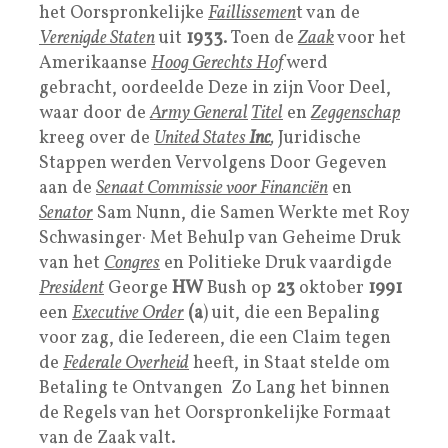
het Oorspronkelijke
Faillissemen
t van de
Verenigde Staten
uit
1933
. Toen de
Zaak
voor het
Amerikaanse
Hoog Gerechts Hof
werd
gebracht, oordeelde Deze in zijn Voor Deel,
waar door de
Army General
Titel
en
Zeggenschap
kreeg over de
United States
Inc
,
Juridische
Stappen werden Vervolgens Door Gegeven
aan de
Senaat Commissie voor Financiën
en
Senator
Sam Nunn, die Samen Werkte met Roy
Schwasinger· Met Behulp van Geheime Druk
van het
Congres
en Politieke Druk vaardigde
President
George
HW
Bush op
23
oktober
1991
een
Executive Order
(a
) uit, die een Bepaling
voor zag, die Iedereen, die een Claim tegen
de
Federale Overheid
heeft, in Staat stelde om
Betaling te Ontvangen Zo Lang het binnen
de Regels van het Oorspronkelijke Formaat
van de Zaak valt.