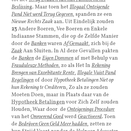
Beslissin
g. Maar toen het
Illegaal Onteigende
Pand Niet werd Terug Gegeven
, spanden ze een
Nieuwe Rechts Zaak
aan. Uit Eindelijk zouden
23
Andere Boeren, Vee Boeren en Enkele
Indiaanse Stammen, die op de Zelfde Manier
door de
Banken
waren
Af Gemaak
t
, zich bij de
Zaak
Aan Sluiten. In Al deze Gevallen pakten
de
Banken
de
Eigen Dommen
af met Behulp van
Frauduleuze Methoden
, zo als Het In
Rekening
Brengen van Exorbitante Rente
,
Illegale Vuist Pand
Regelingen
of door
Hypotheek Betalingen Niet op
hun Rekening te Creditere
n, Zo als ze zouden
Moeten Doen, maar in Plaats daar van de
Hypotheek Betalingen
voor Zich Zelf zouden
Houden, Waar door de
Onteigenings Procedure
van het
Onroerend Goed
werd
Geactiveerd
. Toen
de
Bedrijven Geen Geld Meer hadden
, zetten ze