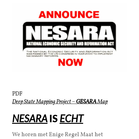
PDF
Deep State Mapping Project
–
GESARA
Map
NESARA
IS
ECHT
We horen met Enige Regel Maat het