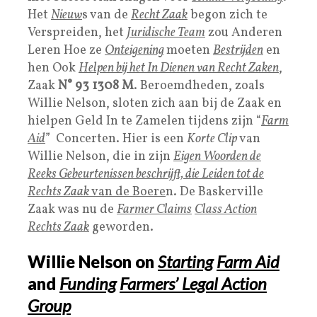
Het
Nieuw
s van de
Recht Zaak
begon zich te
Verspreiden, het
Juridische Team
zou Anderen
Leren Hoe ze
Onteigening
moeten
Bestrijden
en
hen Ook
Helpen bij het In Dienen van
Recht Zaken
,
Zaak
N° 93 1308 M
. Beroemdheden, zoals
Willie Nelson, sloten zich aan bij de Zaak en
hielpen Geld In te Zamelen tijdens zijn “
Farm
Aid
” Concerten. Hier is een
Korte Clip
van
Willie Nelson, die in zijn
Eigen Woorden de
Reeks Gebeurtenissen beschrijft, die Leiden tot de
Rechts Zaak
van de Boere
n. De Baskerville
Zaak was nu de
Farmer Claims
Class Action
Rechts Zaak
geworden.
Willie Nelson on
Starting
Farm Aid
and
Funding
Farmers’ Legal Action
Group