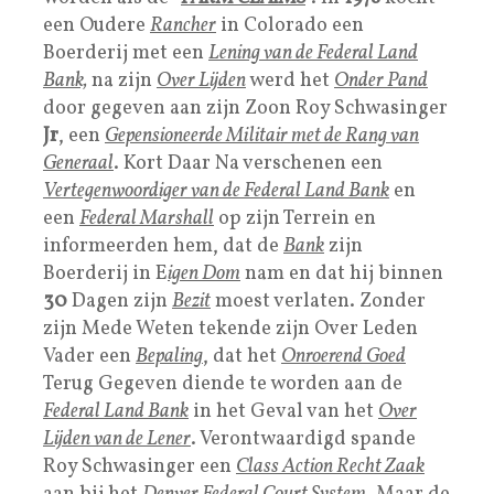
een Oudere
Rancher
in Colorado een
Boerderij met een
Lening van de F
ederal Land
Bank,
na zijn
Over Lijden
werd het
Onder Pand
door gegeven aan zijn Zoon Roy Schwasinger
Jr
, een
Gepensioneerde Militair met de Rang van
Generaal
. Kort Daar Na verschenen een
Vertegenwoordiger van de Federal Land Bank
en
een
Federal Marshall
op zijn Terrein en
informeerden hem, dat de
Bank
zijn
Boerderij in E
igen Dom
nam en dat hij binnen
30
Dagen zijn
Bezit
moest verlaten. Zonder
zijn Mede Weten tekende zijn Over Leden
Vader een
Bepaling
, dat het
Onroerend Goed
Terug Gegeven diende te worden aan de
Federal Land Bank
in het Geval van het
Over
Lijden van de Lener
. Verontwaardigd spande
Roy Schwasinger een
Class Action
Recht Zaak