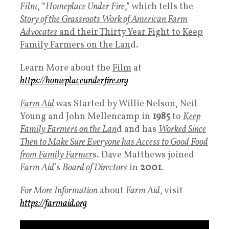
Film
, “
Homeplace Under Fire
,” which tells the
Story of the Grassroots Work of American Farm
Advocates
and their Thirty Year Fight to Keep
Family Farmers on the Lan
d.
Learn More about the
Film
at
https://homeplaceunderfire.org
Farm Aid
was Started by Willie Nelson, Neil
Young and John Mellencamp in
1985
to
Keep
Family Farmers on the Lan
d and has
Worked Since
Then to Make Sure Everyone has Access to Good Food
from Family Farmer
s. Dave Matthews joined
Farm Aid
’s
Board of Directors
in
2001
.
For More Information
about
Farm Aid
, visit
https://farmaid.org