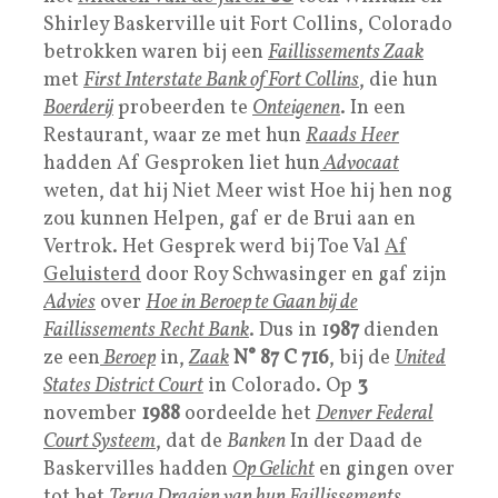
Shirley Baskerville uit Fort Collins, Colorado
betrokken waren bij een
Faillissements Zaak
met
First Interstate Bank of Fort Collins
, die hun
Boerderij
probeerden te
Onteigenen
. In een
Restaurant, waar ze met hun
Raads Heer
hadden Af Gesproken liet hun
Advocaat
weten, dat hij Niet Meer wist Hoe hij hen nog
zou kunnen Helpen, gaf er de Brui aan en
Vertrok. Het Gesprek werd bij Toe Val
Af
Geluisterd
door Roy Schwasinger en gaf zijn
Advies
over
Hoe in Beroep te Gaan bij de
Faillissements Recht Bank
. Dus in 1
987
dienden
ze een
Beroep
in,
Zaak
N° 87 C 716
, bij de
United
States District Court
in Colorado. Op
3
november
1988
oordeelde het
Denver Federal
Court
Systeem
, dat de
Banken
In der Daad de
Baskervilles hadden
Op Gelicht
en gingen over
tot het
Terug Draaien van hun Faillissements