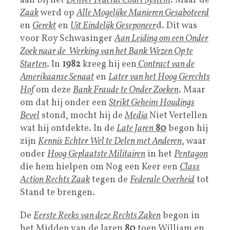
aan bij het
Denver Federal Court System
. Maar de
Zaak
werd op
Alle Mogelijke Manieren Gesaboteerd
en
Gerekt
en
Uit Eindelijk Geseponeer
d. Dit was
voor Roy Schwasinger
Aan Leiding om een Onder
Zoek naar de Werking van het Bank Wezen Op te
Starten
. In
1982
kreeg hij een
Contract van de
Amerikaanse
Senaa
t
en
Later van het
Hoog Gerechts
Hof
om deze
Bank Fraude te Onder Zoeken
. Maar
om dat hij onder een
Strikt Geheim Houdings
Bevel
stond, mocht hij de
Media
Niet Vertellen
wat hij ontdekte. In de
Late Jaren
80
begon hij
zijn
Kennis Echter Wel te Delen met Anderen
, waar
onder
Hoog Geplaatste Militairen
in het
Pentagon
die hem hielpen om Nog een Keer een
Class
Action Rechts Zaak
tegen de
Federale Overheid
tot
Stand te brengen.
De
Eerste Reeks van deze Rechts Zaken
begon in
het
Midden van de Jaren
80
toen William en