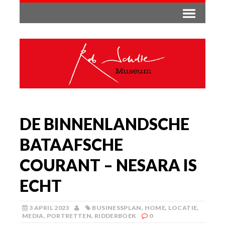
DE BINNENLANDSCHE
BATAAFSCHE
COURANT – NESARA IS
ECHT
3 APRIL 2023
BUSINESSPLAN
,
HOME
,
LOCATIE
,
MEDIA
,
PORTRETTEN
,
RIDDERBOEK
0