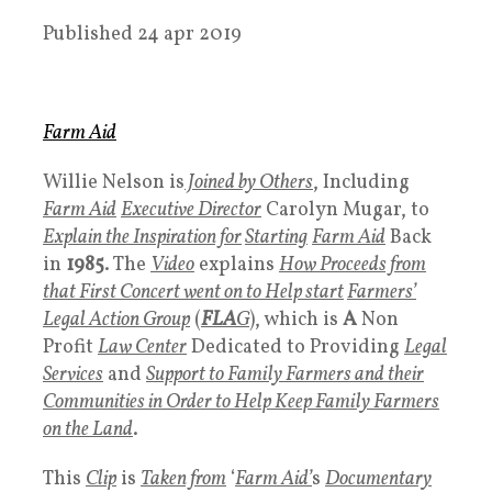
Published 24 apr 2019
Farm Aid
Willie Nelson is
Joined by Others
, Including
Farm Aid
Executive Director
Carolyn Mugar, to
Explain the Inspiration for
Starting
Farm Aid
Back
in
1985
. The
Video
explains
How Proceeds from
that First Concert went on to Help start
Farmers’
Legal Action Group
(
FLA
G
), which is
A
Non
Profit
Law Center
Dedicated to Providing
Legal
Services
and
Support to Family Farmers and their
Communities in Order to Help Keep Family Farmers
on the Land
.
This
Clip
is
Taken from
‘
Farm Aid’
s
Documentary