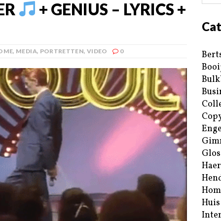
ER
+ GENIUS – LYRICS +
Cat
OME
,
MEDIA
,
PORTRETTEN
,
VIDEO
0
Bert
Booi
Bulk
Busi
Coll
Copy
Enge
Gim
Glos
Haer
Hend
Hom
Huis
Inte