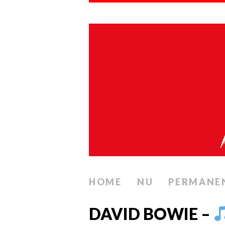
HOME
NU
PERMANE
DAVID BOWIE –