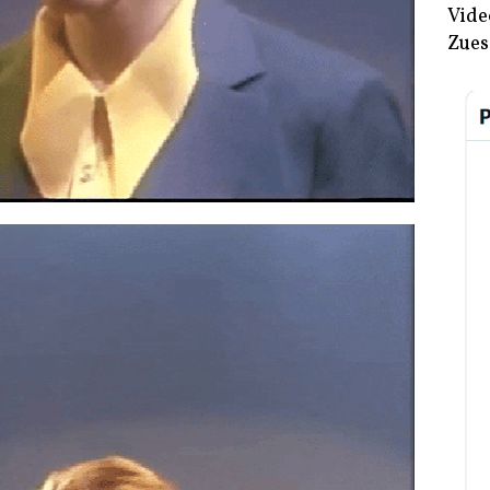
Vide
Zues