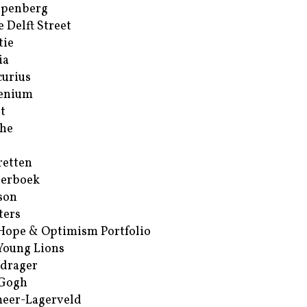
ppenberg
e Delft Street
tie
ia
urius
enium
t
he
retten
erboek
son
ters
Hope & Optimism Portfolio
Young Lions
drager
 Gogh
eer-Lagerveld