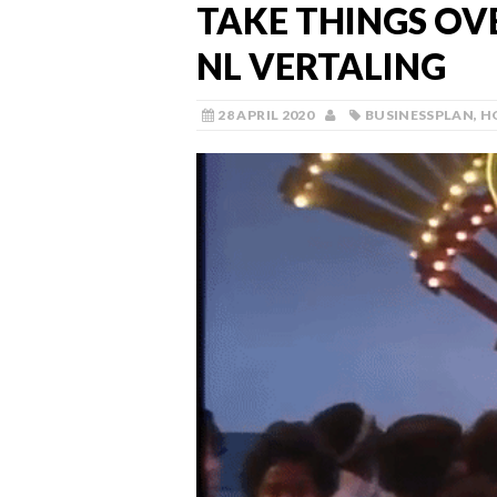
TAKE THINGS OV
NL VERTALING
28 APRIL 2020
BUSINESSPLAN
,
H