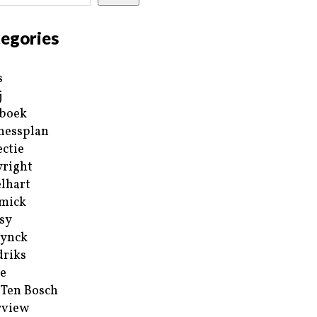
egories
s
j
boek
nessplan
ectie
right
lhart
mick
sy
ynck
riks
e
 Ten Bosch
rview