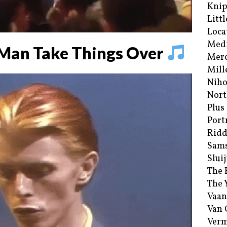
Kni
Littl
Loca
Med
Man Take Things Over
Merc
Mill
Niho
Nort
Plus
Port
Ridd
Sam
Sluij
The 
The 
Vaan
Van
Verm