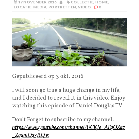
17 NOVEMBER 2016
COLLECTIE
,
HOME
,
LOCATIE
,
MEDIA
,
PORTRETTEN
,
VIDEO
0
Gepubliceerd op 3 okt. 2016
I will soon go true a huge change in my life,
and I decided to reveal it in this video. Enjoy
watching this episode of Daniel Douglas TV
Don’t Forget to subscribe to my channel.
https://www.youtube.com/channel/UCKJe_AFqOZk7
_ZggmOq3RQw