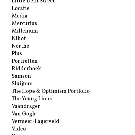
Little Delft Street
Locatie
Media
Mercurius
Millenium
Nihot
Northe
Plus
Portretten
Ridderboek
Samson
Sluijters
The Hope & Optimism Portfolio
The Young Lions
Vaandrager
Van Gogh
Vermeer-Lagerveld
Video