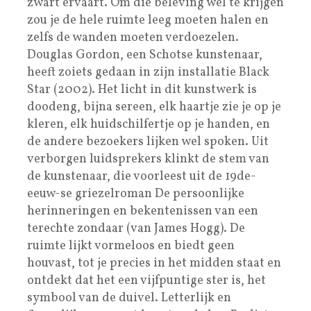
zwart ervaart. Om die beleving wel te krijgen
zou je de hele ruimte leeg moeten halen en
zelfs de wanden moeten verdoezelen.
Douglas Gordon, een Schotse kunstenaar,
heeft zoiets gedaan in zijn installatie Black
Star (2002). Het licht in dit kunstwerk is
doodeng, bijna sereen, elk haartje zie je op je
kleren, elk huidschilfertje op je handen, en
de andere bezoekers lijken wel spoken. Uit
verborgen luidsprekers klinkt de stem van
de kunstenaar, die voorleest uit de 19de-
eeuw-se griezelroman De persoonlijke
herinneringen en bekentenissen van een
terechte zondaar (van James Hogg). De
ruimte lijkt vormeloos en biedt geen
houvast, tot je precies in het midden staat en
ontdekt dat het een vijfpuntige ster is, het
symbool van de duivel. Letterlijk en