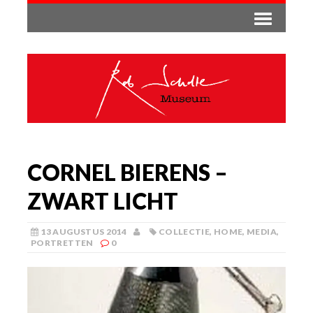
CORNEL BIERENS –
ZWART LICHT
13 AUGUSTUS 2014
COLLECTIE
,
HOME
,
MEDIA
,
PORTRETTEN
0