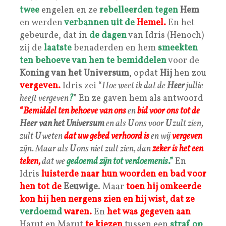
twee
engelen en ze
rebelleerden tegen
Hem
en werden
verbannen uit de
Hemel.
En het
gebeurde, dat in
de dagen
van Idris (Henoch)
zij de
laatste
benaderden en hem
smeekten
ten behoeve van hen te bemiddelen
voor de
Koning van het Universum
, opdat
Hij
hen zou
vergeven.
Idris zei “
Hoe weet ik dat de
Heer
jullie
heeft vergeven
?
” En ze gaven hem als antwoord
“
Bemiddel ten behoeve van ons
en
bid voor ons tot de
Heer van het Universum
en als
U
ons voor
U
zult zien,
zult
U
weten
dat uw gebed verhoord is
en wij
vergeven
zijn. Maar als
U
ons niet zult zien, dan
zeker
is het een
teken,
dat we
gedoemd zijn tot verdoemenis
.”
En
Idris
luisterde naar hun woorden en bad voor
hen tot de
Eeuwige
. Maar
toen hij omkeerde
kon hij hen nergens zien en hij wist, dat ze
verdoemd
waren.
En
het was gegeven aan
Harut en Marut
te kiezen
tussen een
straf op