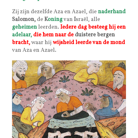
Zij zijn dezelfde Aza en Azael, die
naderhand
Salomon,
de
K
oning
van
I
sraël, alle
geheimen
leerden.
Iedere dag besteeg hij een
adelaar,
die hem naar de
duistere bergen
bracht,
waar hij
wijsheid
leerde van de mond
van Aza en Azael.