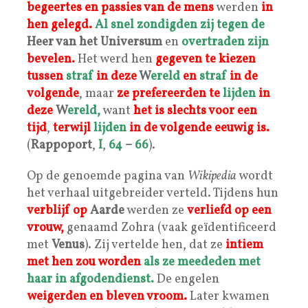
begeertes en passies van de mens
werden
in
hen gelegd.
Al snel zondigden zij tegen de
Heer van het Universum
en
overtraden zijn
bevelen.
Het werd hen
gegeven te kiezen
tussen
straf
in deze
W
ereld
en
straf
in de
volgende
, maar
ze prefereerden te
lijden
in
deze
W
ereld,
want
het is slechts voor een
tijd
,
terwijl
lijden
in de volgende
eeuwig is.
(
Rappoport
,
I
,
64
–
66
).
Op de genoemde pagina van
Wikipedia
wordt
het verhaal uitgebreider verteld. Tijdens hun
verblijf op
Aarde
werden ze
verliefd op een
vrouw,
genaamd Zohra (vaak geïdentificeerd
met
Venus
). Zij vertelde hen, dat ze
intiem
met hen zou worden
als ze meededen met
haar in afgodendienst.
De engelen
weigerden en bleven vroom.
Later kwamen