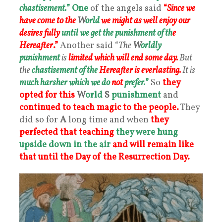
chastisement.
”
One
of the angels said
“
Since we
have come to the
W
orld
we might as well enjoy our
desires fully
until we get the punishment of th
e
Hereafter
.”
Another said “
The
W
orldly
punishment
is
limited which will end some day.
But
the
chastisement of the
Hereafter is everlasting.
It is
much harsher which we do
not
prefer.
”
So
they
opted for this
W
orld
S
punishment
and
continued to teach magic to the people.
They
did so for
A
long time and when
they
perfected that teaching
they were hung
upside down in the air
and will remain like
that until the Day of the Resurrection Da
y.