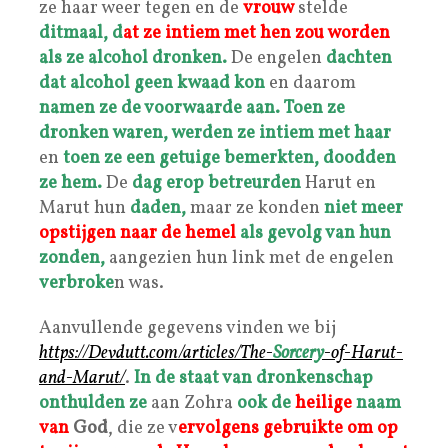
ze haar weer tegen en de
vrouw
stelde
ditmaal, d
at ze intiem met hen zou worden
als ze alcohol dronken.
De engelen
dachten
dat alcohol geen kwaad kon
en daarom
namen ze de voorwaarde aan.
Toen ze
dronken waren, werden ze intiem met haar
en
toen ze een getuige bemerkten, doodden
ze hem.
De
dag erop betreurden
Harut en
Marut hun
daden,
maar ze konden
niet meer
opstijgen naar de hemel
als gevolg van hun
zonden,
aangezien hun link met de engelen
verbroke
n was.
Aanvullende gegevens vinden we bij
https://
Devdutt
.com/articles/The-
Sorcery
-of-Harut-
and-Marut/
.
In de staat van dronkenschap
onthulden ze
aan Zohra
ook de
heilige
naam
van
God
, die ze v
ervolgens gebruikte om op