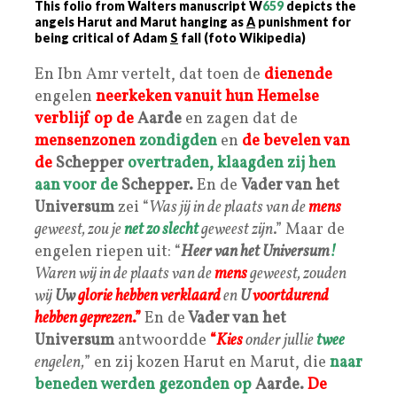
This folio from Walters manuscript W
659
depicts the
angels Harut and Marut hanging as
A
punishment for
being critical of Adam
S
fall (foto Wikipedia)
En Ibn Amr vertelt, dat toen de
dienende
engelen
neerkeken vanuit hun
Hemelse
verblijf op de
Aarde
en zagen dat de
mensenzonen
zondigden
en
de bevelen van
de
Schepper
overtraden,
klaagden zij hen
aan voor de
Schepper.
En de
Vader van het
Universum
zei “
Was jij in de plaats van de
mens
geweest, zou je
net zo slecht
geweest zijn
.” Maar de
engelen riepen uit: “
Heer van het Universum
!
Waren wij in de plaats van de
mens
geweest, zouden
wij
Uw
glorie hebben verklaard
en
U
voortdurend
hebben geprezen
.”
En de
Vader van het
Universum
antwoordde
“
Kies
onder jullie
twee
engelen,
” en zij kozen Harut en Marut, die
naar
beneden werden gezonden op
Aarde.
De