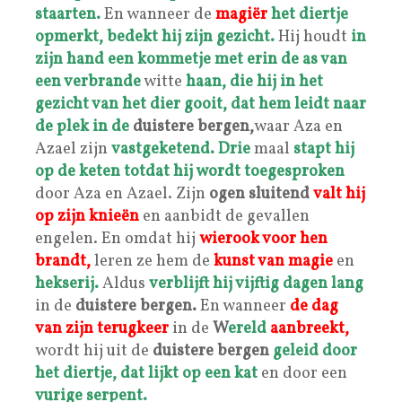
staarten.
En wanneer de
magiër
het diertje
opmerkt, bedekt hij zijn gezicht.
Hij houdt
in
zijn hand
een kommetje met erin de as van
een verbrand
e
witte
haan, die hij in het
gezicht van het dier gooit, dat hem leidt naar
de plek in de
duistere bergen,
waar Aza en
Azael zijn
vastgeketend.
Drie
maal
stapt hij
op de keten totdat hij wordt toegesproken
door Aza en Azael. Zijn
ogen sluitend
valt hij
op zijn knieën
en aanbidt de gevallen
engelen. En omdat hij
wierook voor hen
brandt,
leren ze hem de
kunst van magie
en
hekserij.
Aldus
verblijft hij
vijftig
dagen lang
in de
duistere bergen.
En wanneer
de dag
van zijn terugkeer
in de
W
ereld
aanbreekt,
wordt hij uit de
duistere bergen
geleid door
het diertje, dat lijkt op een kat
en door een
vurige serpent.