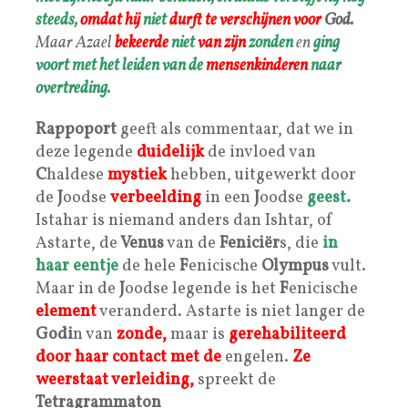
steeds,
omdat hij
niet
durft te verschijnen voor
God.
Maar Azael
bekeerde
niet
van zijn
zonden
en
ging
voort met het leiden van de
mensenkinderen
naar
overtreding.
Rappoport
geeft als commentaar, dat we in
deze legende
duidelijk
de invloed van
C
haldese
mystiek
hebben, uitgewerkt door
de
J
oodse
verbeelding
in een
J
oodse
geest.
Istahar is niemand anders dan Ishtar, of
Astarte, de
Venus
van de
Feniciër
s, die
in
haar eentje
de hele
F
enicische
Olympus
vult.
Maar in de
J
oodse legende is het
F
enicische
element
veranderd. Astarte is niet langer de
Godi
n van
zonde,
maar is
gerehabiliteerd
door haar contact met de
engelen.
Ze
weerstaat verleiding,
spreekt de
Tetragrammaton