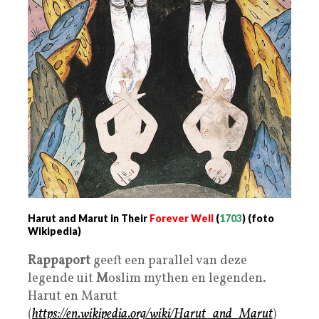
Harut and Marut in Their
Forever Well
(
1703
) (foto
Wikipedia)
Rappaport
geeft een parallel van deze
legende uit
M
oslim mythen en legenden.
Harut en Marut
(
https://en.wikipedia.org/wiki/Harut_and_Marut
)