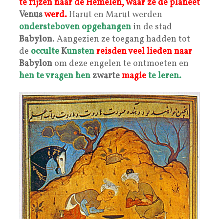
te rijzen naar de Hemelen, waar ze de planeet
Venus
werd.
Harut en Marut werden
ondersteboven opgehangen
in de stad
Babylon
. Aangezien ze toegang hadden tot
de
occulte
K
unsten
reisden veel lieden naar
Babylon
om deze engelen te ontmoeten en
hen te vragen hen
zwarte
magie
te leren.