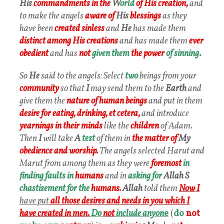
His
commandments
in the
W
orld
of His creation,
and
to make the angels
aware of
His
blessings
as they
have been
created sinless
and
He
has made them
distinct among His creations
and has made them
ever
obedient
and has
not
given them
the power
of sinning
.
So
He
said to the angels: Select
two
beings from your
community
so that
I
may send them to the
Earth
and
give them the
nature of human beings
and put in them
desire for eating, drinking,
et cetera,
and introduce
yearnings in their minds
like the
children
of Adam.
Then
I
will take
A
test
of them in
the matter of
My
obedience and worship.
The angels selected Harut and
Marut from among them as they were
foremost
in
finding faults in
humans
and in
asking for
Allah
S
chastisement for the
humans.
Allah
told them
Now
I
have put
all those desires and needs in you which I
have created in men.
Do
not
include anyon
e
(
do
not