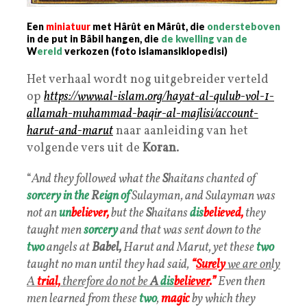
Een
miniatuur
met Hârût en Mârût, die
ondersteboven
in de put in Bâbil hangen, die
de kwelling van de
W
ereld
verkozen (foto islamansiklopedisi)
Het verhaal wordt nog uitgebreider verteld
op
https://www.al-islam.org/hayat-al-qulub-vol-1-
allamah-muhammad-baqir-al-majlisi/account-
harut-and-marut
naar aanleiding van het
volgende vers uit de
Koran
.
“
And they followed what the
S
haitans chanted of
sorcery in the
R
eign of
Sulayman, and Sulayman was
not an
un
believer,
but the
S
haitans
dis
believed,
they
taught men
sorcery
and that was sent down to the
two
angels at
Babel,
Harut and Marut, yet these
two
taught no man until they had said,
“
Surely
we are only
A
trial,
therefore do not be
A
dis
b
eliever
.
”
Even then
men learned from these
two
,
magic
by which they