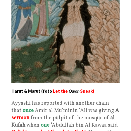
Harut
&
Marut (foto
Let the
Quran
Speak)
Ayyashi has reported with another chain
that
once
Amir al Mu
‘
minin
‘
Ali was giving
A
sermon
from the pulpit of the mosque of
al
Kufah
when
one
‘
Abdullah bin Al Kawaa said