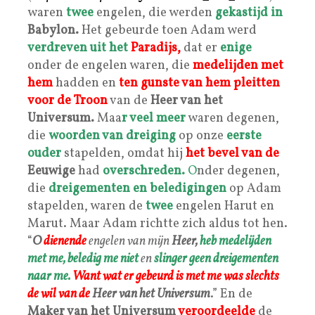
waren
twee
engelen, die werden
gekastijd in
Babylon.
Het gebeurde toen Adam werd
verdreven uit het
Paradijs,
dat er
enige
onder de engelen waren, die
medelijden met
hem
hadden en
ten gunste van hem pleitten
voor de
Troon
van de
Heer van het
Universum.
Maa
r veel meer
waren degenen,
die
woorden van dreiging
op onze
eerste
ouder
stapelden, omdat hij
het bevel van de
Eeuwige
had
overschreden.
O
nder degenen,
die
dreigementen en beledigingen
op Adam
stapelden, waren de
twee
engelen Harut en
Marut. Maar Adam richtte zich aldus tot hen.
“
O
dienende
engelen van mijn
Heer,
heb medelijden
met me,
beledig me niet
en
slinger geen dreigementen
naar me.
Want wat er gebeurd is met me
was slechts
de wil van de
Heer van het Universum
.” En de
Maker van het Universum
veroordeelde
de