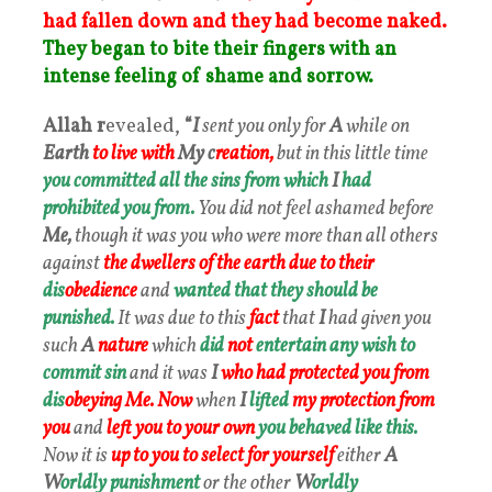
had fallen down and they had become naked.
They began to bite their fingers with an
intense feeling of shame and sorrow.
Allah r
evealed,
“
I
sent you only for
A
while on
Earth
to live with
My c
reation,
but in this little time
you committed all the sins from which
I
had
prohibited you from.
You did not feel ashamed before
Me,
though it was you who were more than all others
against
the dwellers of the earth due to their
dis
obedience
and
wanted that they should be
punished.
It was due to this
fact
that
I
had given you
such
A
nature
which
did
not
entertain any wish to
commit sin
and it was
I
who had protected you from
dis
obeying Me.
Now
when
I
lifted
my protection from
you
and
left you to your own
you behaved like this.
Now it is
up to you to select for yourself
either
A
W
orldly
punishment
or the other
W
orldly