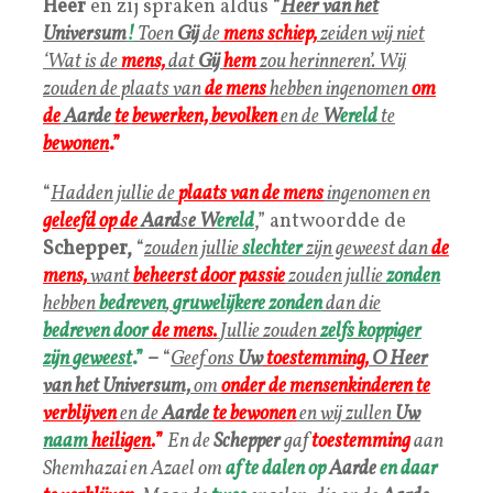
Heer
en zij spraken aldus “
Heer van het
Universum
!
Toen
Gij
de
mens
s
chiep,
zeiden wij niet
‘Wat is de
mens,
dat
Gij
hem
zou herinneren’. Wij
zouden de plaats van
de
mens
hebben ingenomen
om
de
Aarde
te
bewerken, bevolken
en de
W
ereld
te
bewonen
.”
“
Hadden jullie de
plaats van de mens
ingenomen en
geleefd
op
de
Aard
s
e
W
ereld
,” antwoordde de
Schepper,
“
zouden jullie
slechter
zijn geweest dan
de
mens,
want
beheerst door passie
zouden jullie
zonden
hebben
bedreven
,
gruwelijkere zonden
dan die
bedreven door
de mens.
Jullie zouden
zelfs
koppiger
zijn
geweest
.”
–
“
Geef ons
Uw
toestemming,
O Heer
van het Universum,
om
onder de
mensen
kinderen
te
verblijven
en de
Aarde
te bewonen
en wij zullen
Uw
naam
heiligen
.
”
En de
Schepper
gaf
toestemming
aan
Shemhazai en Azael om
af te dalen op
Aarde
en daar