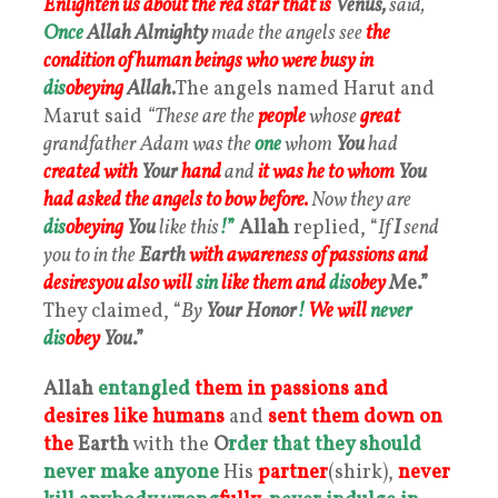
Enlighten us about the red star that is
Venus,
said,
Once
Allah Almighty
made the angels see
the
condition of human beings
who were busy in
dis
obeying
Allah.
The angels named Harut and
Marut said
“These are the
people
whose
great
grandfather Adam was the
one
whom
You
had
created with
Your
hand
and
it was he to whom
You
had asked the angels to bow before.
Now they are
dis
obeying
You
like this
!
”
Allah
replied, “
If
I
send
you to in the
Earth
with awareness of passions and
desires
you also will
sin
like them and
dis
obey
M
e.”
They claimed, “
By
Your Honor
!
We will
never
dis
obey
You
.”
Allah
entangled
them in passions and
desires
like humans
and
sent them down on
the
Earth
with the
O
rder
that they should
never make anyone
His
partner
(shirk),
never