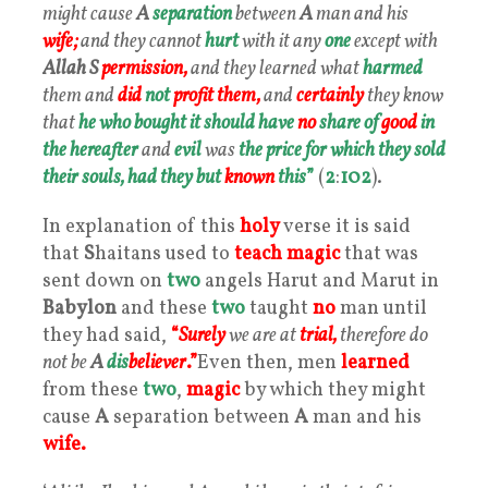
might cause
A
separation
between
A
man and his
wife;
and they cannot
hurt
with it any
one
except with
Allah S
permission,
and they learned what
harmed
them and
did
not
profit them,
and
certainly
they know
that
he who bought it should have
no
share of
good
in
the hereafter
and
evil
was
the price for which they sold
their souls,
had they but
known
this
”
(
2
:
102
).
In explanation of this
holy
verse it is said
that
S
haitans used to
teach
magic
that was
sent down on
two
angels Harut and Marut in
Babylon
and these
two
taught
no
man until
they had said,
“
Surely
we are at
trial,
therefore do
not be
A
dis
believer
.”
Even then, men
learned
from these
two
,
magic
by which they might
cause
A
separation between
A
man and his
wife.