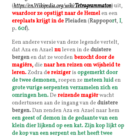
(
https://en.
Wikipedia
.org/wiki/
Tetragrammaton
) uit,
waardoor ze opstijgt naar de
Hemel
en een
ereplaats
krijgt in de
Pleiaden
(
Rappopo
r
t
,
I
,
p.
60
f
).
Een andere versie van deze legende vertelt,
dat Aza en Azael
nu
leven in de
duistere
bergen
en dat ze worden
bezocht door de
magiërs,
die
naar hen reizen om
wijsheid
te
leren.
Zodra d
e reiziger
is
opgemerkt door
de
twee demonen,
roepen ze
meteen luid
en
grote vurige serpenten
verzamelen zich en
omringen hen.
De
reizende magiër
wacht
ondertussen aan de ingang van de
duistere
bergen.
Dan zenden Aza en Azael naar hem
een geest of demon
in de gedaante van een
klein dier lijkend op een kat.
Zijn kop lijkt op
de kop van een serpent en het heeft twee