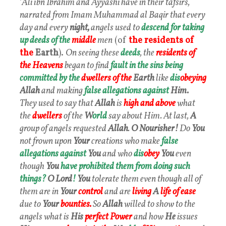
‘
Ali ibn Ibrahim and Ayyashi have in their tafsirs,
narrated from Imam Muhammad al Baqir that every
day and every
night,
angels used to
descend for taking
up
deeds of the
middle
men
(of
the residents of
the
Earth
).
On seeing these
deeds
, the
residents of
the Heavens
began to find
fault in the sins being
committed by the
dwellers of the
Earth
like
dis
obeying
Allah
and making
false allegations against
Him.
They used to say that
Allah
is
high and above
what
the
dwellers
of the
W
orld
say about Him. At last,
A
group of angels requested
Allah
.
O
Nourisher!
Do
You
not frown upon
Your
creations who make
false
allegations against
You
and who
dis
obey
You
even
though
You
have prohibited them from doing such
things?
O
Lord
!
You
tolerate them even though all of
them are in
Your
control
and are
living
A
life of ease
due to
Your
bounties.
So
Allah
willed to show to the
angels what is
His
perfect Power
and how
He
issues