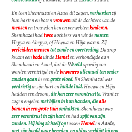
constellaties
of
Pleiaden
, waar ze
H
elder
straalt.
En toen Shemhazai en Azael dit zagen,
verharden
zij
hun harten en kozen
vrouwen
uit de dochters van de
mensen
en trouwden hen en verwekten
kinderen.
Shemhazai had
twee
dochters van wie de
namen
Heyya en Aheyya, of Hiwwa en Hijja waren. Zij
verleidden
mensen
tot zonde en overtreding.
Daarop
kwam een
bode
uit de
Hemel
en verkondigde aan
Shemhazai en Azael, dat de
W
ereld
spoedig zou
worden vernietigd en de
bewoners
allemaal ten onder
zouden gaan
in een
grote vloed.
En Shemhazai was
verdrietig
in zijn hart en
huilde luid.
Hiwwa en Hijja
hadden een droom,
die hen zeer verontrustte.
Want ze
zagen engelen
met bijlen in hun handen,
die
alle
bomen in een grote tuin
omhakten.
Shemhazai was
zeer verontrust in zijn hart
en had
spijt van zijn
zonden.
Hij hing zichzelf op
tussen
Hemel
en
Aarde,
met zijn hoofd naar beneden, en aldus verblijft hij nog