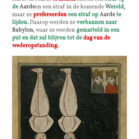
de
Aarde
en een straf in de komende
W
ereld,
maar ze
prefereerden
een straf op
Aarde
te
lijden.
Daarop werden ze
verbannen naar
Babylon
, waar ze werden
gemarteld in een
put en dat zal blijven tot de
dag van de
wederopstanding.