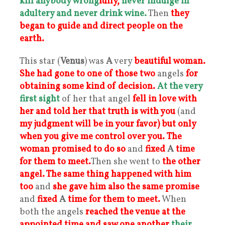
kill anybody wrong
fully,
never indulge in
adultery and never drink wine.
Then
they
began to guide and direct people on the
earth.
This star (
Venus
) was
A
very
beautiful woman.
She had gone to one of those two
angels
for
obtaining some kind of decision.
At the very
first sight
of her that angel
fell in love with
her and told her that truth is with you
(and
my judgment will be in your favor)
but only
when you give me control over you.
The
woman promised to do so
and
fixed
A
time
for them to meet.
Then she went to
the other
angel. The same thing happened with him
too
and
she gave him also the same promise
and
fixed
A
time for them to meet.
When
both the angels
reached the venue at the
appointed time and saw one another
their