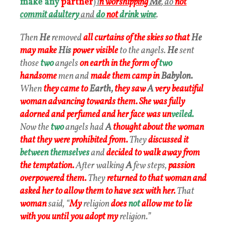
make any
partner
)
i
n worshipping
Me
, do
not
commit adultery
and
do
not
drink wine
.
Then
He
removed
all curtains of the skies so that
He
may make
His
power visible
to the angels.
He
sent
those
two
angels
on earth in the form of
two
handsome
men and
made them camp in
Babylon.
When
they came to
Earth,
they saw
A
very beautiful
woman advancing towards them.
She was fully
adorned and perfumed and her face was
un
veiled.
Now the
two
angels had
A
thought about the
woman
that they were prohibited from.
They
discussed it
between themselves
and
decided to walk away from
the temptation.
After walking
A
few steps,
passion
overpowered them.
They
returned to that woman and
asked her to allow them to have sex with her.
That
woman
said, “
My
religion
does
not
allow me to lie
with you until you adopt my
religion.”