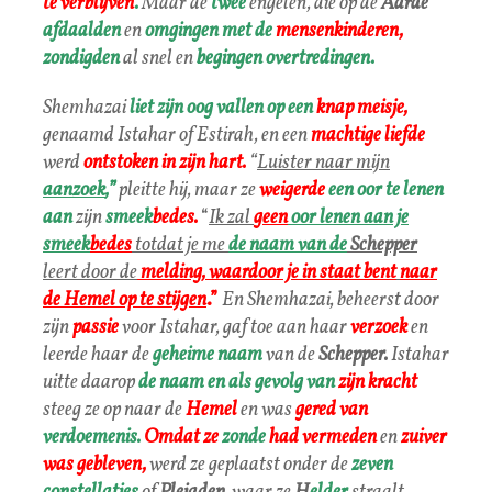
te verblijven
.
Maar de
twee
engelen, die op de
Aarde
afdaalden
en
omgingen met de
mensenkinderen,
zondigden
al snel en
begingen overtredingen.
Shemhazai
liet zijn oog vallen op een
knap meisje,
genaamd Istahar of Estirah, en een
machtige liefde
werd
ontstoken in zijn hart.
“
Luister naar mijn
aanzoek
,”
pleitte hij, maar ze
weigerde
een oor te lenen
aan
zijn
smeek
bedes.
“
Ik zal
geen
oor lenen aan je
smeek
bedes
totdat je me
de naam van de
Schepper
leert door de
melding,
waardoor je in staat bent
naar
de
Hemel
op te stijgen
.”
En Shemhazai, beheerst door
zijn
passie
voor Istahar, gaf toe aan haar
verzoek
en
leerde haar de
geheime naam
van de
Schepper.
Istahar
uitte daarop
de naam en als gevolg van
zijn kracht
steeg ze op naar de
Hemel
en was
gered van
verdoemenis.
O
mdat ze
zonde
had vermeden
en
zuiver
was gebleven,
werd ze geplaatst onder de
zeven