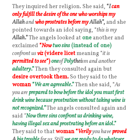
They inquired her religion. She said,
“
I
can
only fulfill the desire of the one who worships my
Allah
and
who prostrates before my
Allah
”,
and she
pointed towards an idol saying, “
this is my
Allah
.”
The angels looked at
one
another and
exclaimed
“
Now
two sins
(instead of one)
confront us
viz
(
videre licet
meaning “
it is
permitted to see
“)
one
of
Poly
thei
sm and another
adultery
.”
Then they consulted again but
desire overtook them.
So they said to the
woman
“
We are agreeable
.”
Then she said, “
As
you are
prepared to bow before the idol you must first
drink wine because prostration without taking wine is
not recognized.”
The angels consulted again and
said
“
Now three sins confront us drinking wine,
having illegal sex and prostrating before an idol
.”
They said to that
woman
“
Verily
you have
proved
A
big trouble
for us. Still
we are ready to do whatever