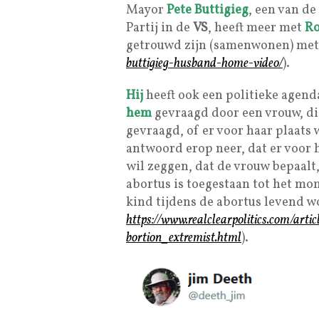
Mayor
Pete Buttigieg
, een van d
Partij in de
VS
, heeft meer met
Ro
getrouwd zijn (samenwonen) met
buttigieg-husband-home-video/
).
Hij
heeft ook een politieke agen
hem
gevraagd door een vrouw, die
gevraagd, of er voor haar plaats 
antwoord erop neer, dat er voor 
wil zeggen, dat de vrouw bepaalt,
abortus is toegestaan tot het mo
kind tijdens de abortus levend w
https://www.realclearpolitics.com/ar
bortion_extremist.html
).