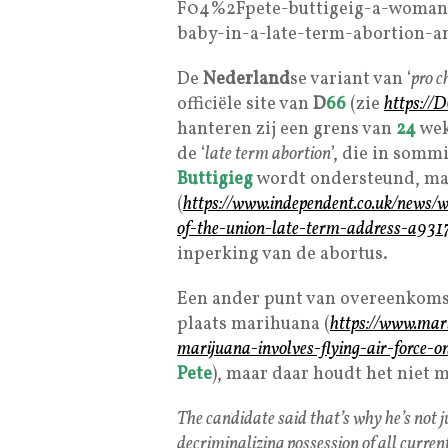
F04%2Fpete-buttigeig-a-woman-c
baby-in-a-late-term-abortion-a
De
Nederland
se variant van ‘
pro c
officiële site van
D
66
(zie
https://D
hanteren zij een grens van
24
wek
de ‘
late term abortion
’, die in somm
Buttigieg
wordt ondersteund, ma
(
https://www.independent.co.uk/news/w
of-the-union-late-term-address-a931
inperking van de abortus.
Een ander punt van overeenkomst 
plaats marihuana (
https://www.mar
marijuana-involves-flying-air-force-
Pete
), maar daar houdt het niet m
The candidate said that’s why he’s not ju
decriminalizing possession of all currentl