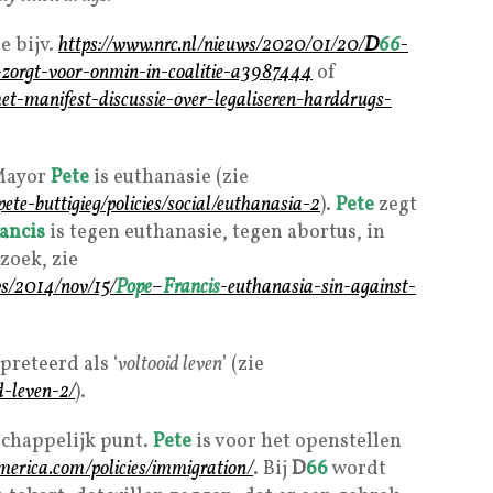
e bijv.
https://www.nrc.nl/nieuws/2020/01/20/
D
66
-
-zorgt-voor-onmin-in-coalitie-a3987444
of
et-manifest-discussie-over-legaliseren-harddrugs-
Mayor
Pete
is euthanasie (zie
ete-buttigieg/policies/social/euthanasia-2
).
Pete
zegt
ancis
is tegen euthanasie, tegen abortus, in
zoek, zie
s/2014/nov/15/
Pope
–
Francis
-euthanasia-sin-against-
preteerd als ‘
voltooid leven
’ (zie
d-leven-2/
).
chappelijk punt.
Pete
is voor het openstellen
america.com/policies/immigration/
. Bij
D
66
wordt