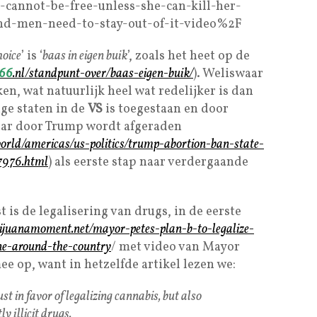
annot-be-free-unless-she-can-kill-her-
nd-men-need-to-stay-out-of-it-video%2F
hoice
’ is ‘
baas in eigen buik
’, zoals het heet op de
66
.nl/standpunt-over/baas-eigen-buik/
). Weliswaar
en, wat natuurlijk heel wat redelijker is dan
ige staten in de
VS
is toegestaan en door
ar door Trump wordt afgeraden
orld/americas/us-politics/trump-abortion-ban-state-
7976.html
) als eerste stap naar verdergaande
is de legalisering van drugs, in de eerste
ijuanamoment.net/mayor-petes-plan-b-to-legalize-
one-around-the-country
/ met video van Mayor
ee op, want in hetzelfde artikel lezen we:
st in favor of legalizing cannabis, but also
y illicit drugs.