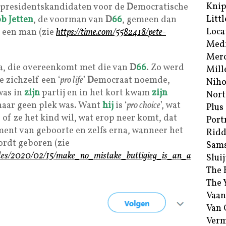
Kni
e presidentskandidaten voor de
D
emocratische
Littl
b Jetten
, de voorman van
D
66
, gemeen dan
Loca
 een man (zie
https://time.com/5582418/pete-
Med
Merc
da, die overeenkomt met die van
D
66
. Zo werd
Mill
 zichzelf een ‘
pro life
’
D
emocraat noemde,
Niho
was in
zijn
partij en in het kort kwam
zijn
Nort
haar geen plek was. Want
hij
is ‘
pro choice
’, wat
Plus
 of ze het kind wil, wat erop neer komt, dat
Port
ment van geboorte en zelfs erna, wanneer het
Ridd
ordt geboren (zie
Sam
ticles/2020/02/15/make_no_mistake_buttigieg_is_an_a
Sluij
The 
The 
Vaan
Van
Verm