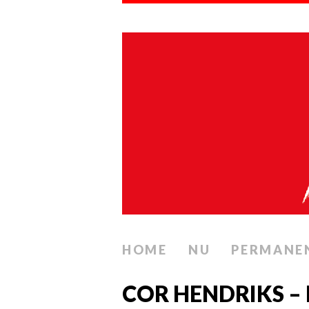
HOME
NU
PERMANE
COR HENDRIKS –