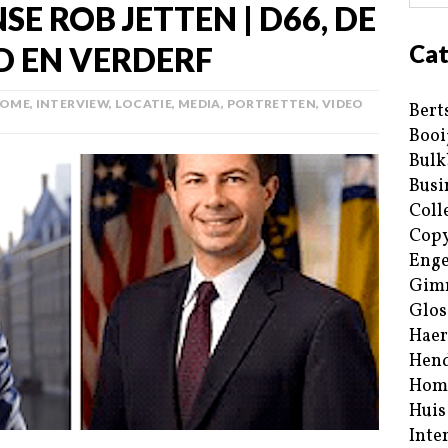
SE ROB JETTEN | D66, DE
Cat
D EN VERDERF
OME
,
INTERVIEW
,
LOCATIE
,
MEDIA
,
PORTRETTEN
,
VIDEO
Bert
Booi
Bulk
Busi
Coll
Copy
Enge
Gim
Glos
Haer
Hend
Hom
Huis
Inte