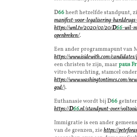
D
66
heeft hetzelfde standpunt, zi
manifest-voor-legalisering-harddrugs
https://wnl.tv/2020/01/20/
D
66
-wil-m
openbreken/
.
Een ander programmapunt van 
https://www.isidewith.com/candidates/p
een christen te zijn, maar
paus Fr
vitro bevruchting, stamcel onder
https://www.washingtontimes.com/new
god/
).
Euthanasie wordt bij
D
66
geïnter
https://
D
66
.nl/standpunt-over/voltooi
Immigratie is een ander gemeens
van de grenzen, zie
https://petefor