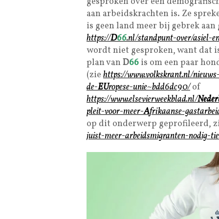
gesproken over een demografisch 
aan arbeidskrachten is. Ze sprek
is geen land meer bij gebrek aan 
https://
D
66
.nl/standpunt-over/asiel-e
wordt niet gesproken, want dat 
plan van
D
66
is om een paar ho
(zie
https://www.volkskrant.nl/nieuws
de-
EU
ropese-unie~bdd6dc90/
of
https://www.elsevierweekblad.nl/
Neder
pleit-voor-meer-
A
frikaanse-gastarbe
op dit onderwerp geprofileerd, z
juist-meer-arbeidsmigranten-nodig-t