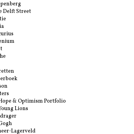
ppenberg
e Delft Street
tie
ia
urius
enium
t
he
retten
erboek
son
ters
Hope & Optimism Portfolio
Young Lions
drager
 Gogh
eer-Lagerveld