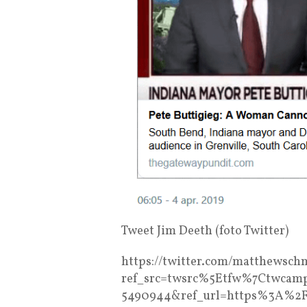
Tweet Jim Deeth (foto Twitter)
https://twitter.com/matthewsch
ref_src=twsrc%5Etfw%7Ctwcam
5490944&ref_url=https%3A%2