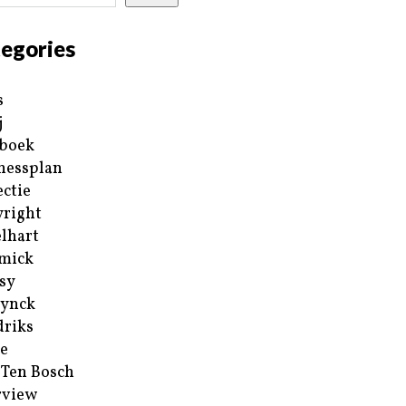
egories
s
j
boek
nessplan
ectie
right
lhart
mick
sy
ynck
riks
e
 Ten Bosch
rview