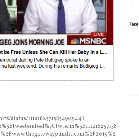
mitz/status/1112162571585490944?
p%5Etweetembed%7Ctwterm%5E111216257158
F%2Fwww.thegatewaypundit.com%2F2019%2