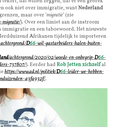
tekort, dat willen zeggen, dat er een gebrek
en ook niet over immigratie, want
Nederland
grenzen, maar over ‘
migratie
’ (zie
n-migratie/
). Over een limiet aan de instroom
is immigratie en een taboewoord. Het nieuwste
nderdduizend
A
frikanen tijdelijk te importeren
-achtergrond/
D
66
-wil-gastarbeiders-halen-buiten-
land
/achtergrond/2020/02/woede-en-onbegrip-
D
66
-
iders-737807/
). Eerder had
Rob Jetten
zichzelf
al
ie
https://www.ad.nl/politiek/
D
66
-leider-we-hebben-
ienduizenden~a3fa932f/
.