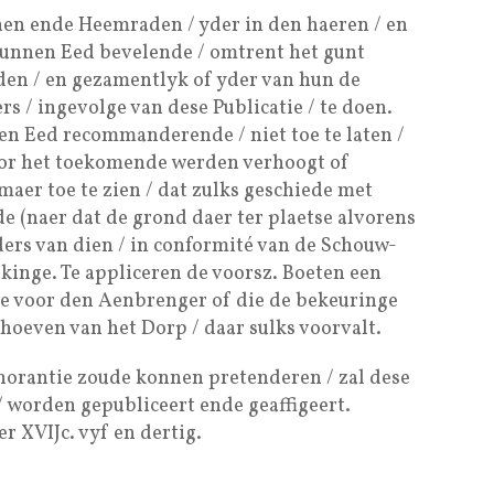
en ende Heemraden / yder in den haeren / en
hunnen Eed bevelende / omtrent het gunt
den / en gezamentlyk of yder van hun de
s / ingevolge van dese Publicatie / te doen.
 Eed recommanderende / niet toe te laten /
oor het toekomende werden verhoogt of
maer toe te zien / dat zulks geschiede met
e (naer dat de grond daer ter plaetse alvorens
ders van dien / in conformité van de Schouw-
ikinge. Te appliceren de voorsz. Boeten een
de voor den Aenbrenger of die de bekeuringe
ehoeven van het Dorp / daar sulks voorvalt.
norantie zoude konnen pretenderen / zal dese
/ worden gepubliceert ende geaffigeert.
r XVIJc. vyf en dertig.