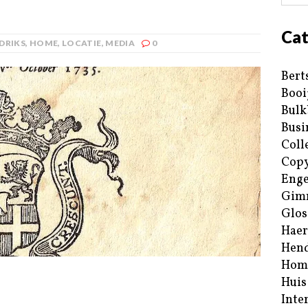
Cat
DRIKS
,
HOME
,
LOCATIE
,
MEDIA
0
Bert
Booi
Bulk
Busi
Coll
Copy
Enge
Gim
Glos
Haer
Hend
Hom
Huis
Inte