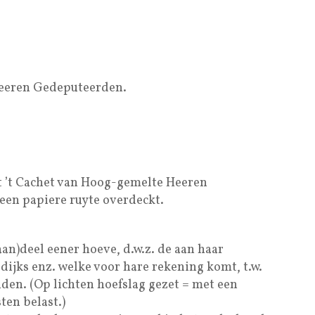
Heeren Gedeputeerden.
 ’t Cachet van Hoog-gemelte Heeren
een papiere ruyte overdeckt.
aan)deel eener hoeve, d.w.z. de aan haar
ijks enz. welke voor hare rekening komt, t.w.
uden. (Op lichten hoefslag gezet = met een
ten belast.)