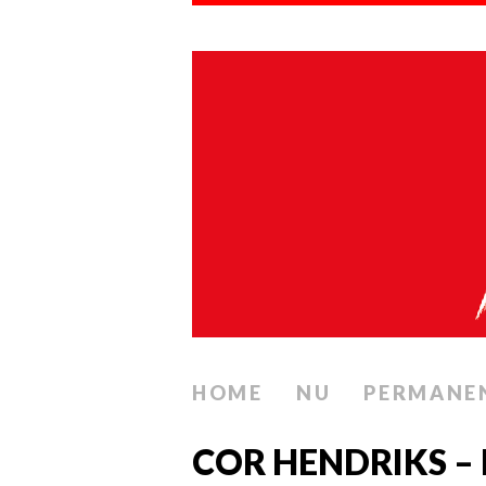
HOME
NU
PERMANE
COR HENDRIKS –