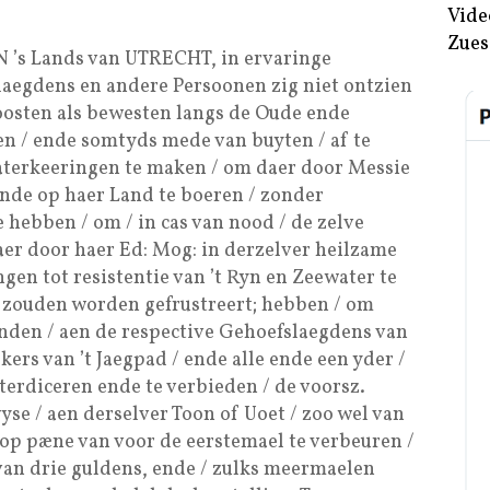
Vide
Zues
 ’s Lands van UTRECHT, in ervaringe
laegdens en andere Persoonen zig niet ontzien
oosten als bewesten langs de Oude ende
en / ende somtyds mede van buyten / af te
Waterkeeringen te maken / om daer door Messie
nde op haer Land te boeren / zonder
hebben / om / in cas van nood / de zelve
er door haer Ed: Mog: in derzelver heilzame
en tot resistentie van ’t Ryn en Zeewater te
/ zouden worden gefrustreert; hebben / om
onden / aen de respective Gehoefslaegdens van
ers van ’t Jaegpad / ende alle ende een yder /
terdiceren ende te verbieden / de voorsz.
yse / aen derselver Toon of Uoet / zoo wel van
/ op pæne van voor de eerstemael te verbeuren /
van drie guldens, ende / zulks meermaelen