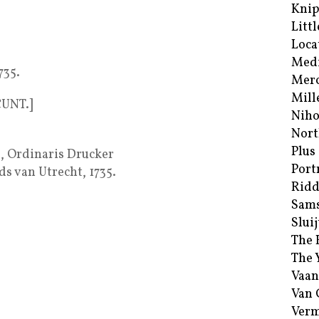
Kni
Littl
Loca
Med
735.
Merc
Mill
UNT.]
Niho
Nort
Plus
 Ordinaris Drucker
Port
s van Utrecht, 1735.
Ridd
Sam
Sluij
The 
The 
Vaan
Van
Verm