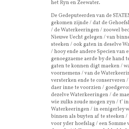
het Ryn en Zeewater.
De Gedeputeerden van de STATEN
gekomen zijnde / dat de Gehoefs
/ de Waterkeeringen / zoowel be
Nieuwe Uecht gelegen / van binn
steeken / ook gaten in deselve 
/ hooy ende andere Specien van e
genoegzaeme aerde by de hand te 
gaten te konnen digt maeken / wa
voornemens / van de Waterkeering
versterken ende te conserveren 
daer inne te voorzien / goedgev
dezelve Waterkeeringen / de maek
wie zulks zoude mogen zyn / t’ in
Waterkeeringen / in eenigerley w
binnen als buyten af te steeken 
voor yder hoefslag / een Somme 