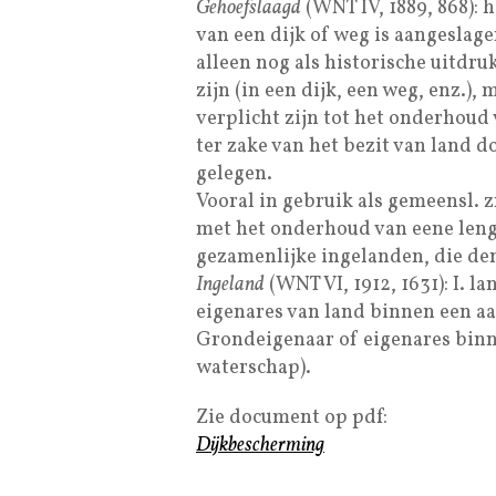
Gehoefslaagd
(WNT IV, 1889, 868):
van een dijk of weg is aangeslage
alleen nog als historische uitdru
zijn (in een dijk, een weg, enz.), 
verplicht zijn tot het onderhoud 
ter zake van het bezit van land 
gelegen.
Vooral in gebruik als gemeensl. z
met het onderhoud van eene lengt
gezamenlijke ingelanden, die den
Ingeland
(WNT VI, 1912, 1631): I. l
eigenares van land binnen een aa
Grondeigenaar of eigenares binne
waterschap).
Zie document op pdf:
Dijkbescherming