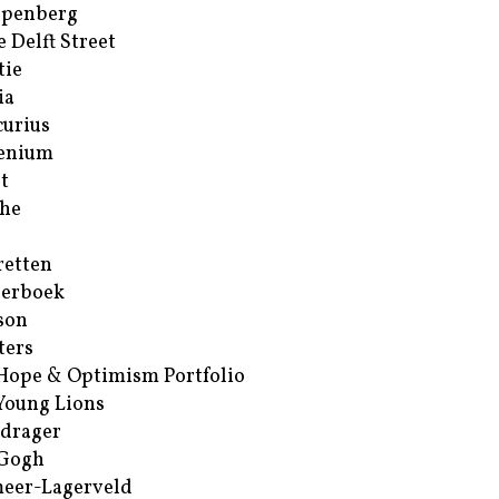
ppenberg
e Delft Street
tie
ia
urius
enium
t
he
retten
erboek
son
ters
Hope & Optimism Portfolio
Young Lions
drager
 Gogh
eer-Lagerveld