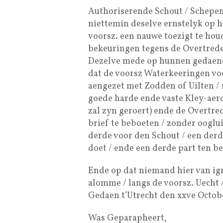
Authoriserende Schout / Schepen
niettemin deselve ernstelyk op 
voorsz. een nauwe toezigt te hou
bekeuringen tegens de Overtreder
Dezelve mede op hunnen gedaenen
dat de voorsz Waterkeeringen v
aengezet met Zodden of Uilten / 
goede harde ende vaste Kley-aerd
zal zyn geroert) ende de Overtre
brief te beboeten / zonder ooglu
derde voor den Schout / een der
doet / ende een derde part ten b
Ende op dat niemand hier van ig
alomme / langs de voorsz. Uecht 
Gedaen t’Utrecht den xxve Octobe
Was Geparapheert,