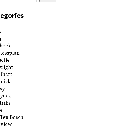
egories
s
j
boek
nessplan
ectie
right
lhart
mick
sy
ynck
riks
e
 Ten Bosch
rview