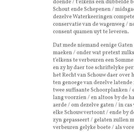
doende / t’elkens een dubbelde b
Schout ende Schepenen / midsga
dezelve Waterkeeringen competeert
conservatie van de wagenweg / no
consent quamen uyt te leveren.
Dat mede niemand eenige Gaten 
maeken / onder wat pretext zulk
t’elkens te verbeuren een Somme v
en zy hy daer toe schriftelyke pe
het Recht van Schouw daer over h
ten genoege van dezelve latend
twee suffisante Schoorplanken / 
lang voorzien / en altoos by de
aerde / om dezelve gaten / in cas
elke Schouw vertoont / ende by d
zyn gepasseert / gelaten zullen 
verbeuren gelyke boete / als vore