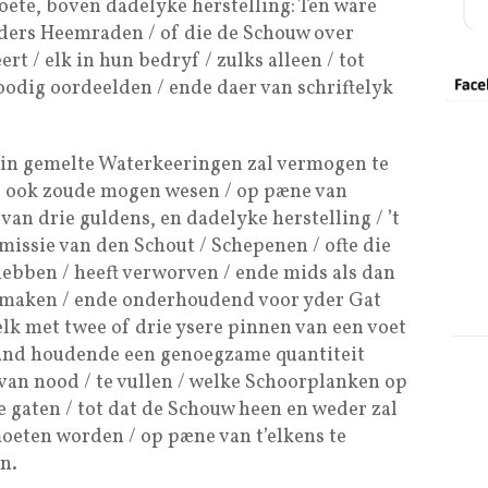
oete, boven dadelyke herstelling: Ten ware
ders Heemraden / of die de Schouw over
 / elk in hun bedryf / zulks alleen / tot
odig oordeelden / ende daer van schriftelyk
in gemelte Waterkeeringen zal vermogen te
s ook zoude mogen wesen / op pæne van
an drie guldens, en dadelyke herstelling / ’t
rmissie van den Schout / Schepenen / ofte die
ebben / heeft verworven / ende mids als dan
e maken / ende onderhoudend voor yder Gat
elk met twee of drie ysere pinnen van een voet
 hand houdende een genoegzame quantiteit
 van nood / te vullen / welke Schoorplanken op
e gaten / tot dat de Schouw heen en weder zal
moeten worden / op pæne van t’elkens te
n.