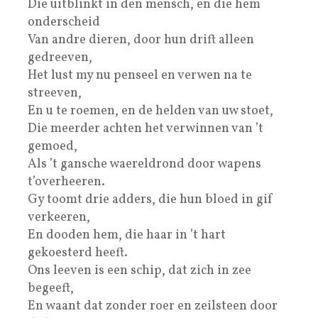
Die uitblinkt in den mensch, en die hem
onderscheid
Van andre dieren, door hun drift alleen
gedreeven,
Het lust my nu penseel en verwen na te
streeven,
En u te roemen, en de helden van uw stoet,
Die meerder achten het verwinnen van ’t
gemoed,
Als ’t gansche waereldrond door wapens
t’overheeren.
Gy toomt drie adders, die hun bloed in gif
verkeeren,
En dooden hem, die haar in ’t hart
gekoesterd heeft.
Ons leeven is een schip, dat zich in zee
begeeft,
En waant dat zonder roer en zeilsteen door