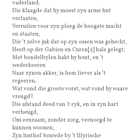
vaderland;
Die klaagde dat hy moest zyn arme hut
verlaaten,
Verruilen voor zyn ploeg de hoogste macht
en staaten;
Die ’t zelve juk dat op zyn ossen was gehecht,
Heeft op der Gabien en Curen[2] hals gelegt;
Met bondelbylen hakt hy hout, en ’t
wederkeeren
Naar zynen akker, is hem liever als ’t
regeeren.
Wat vond die groote vorst, wat vond hy waare
vreugd?
Die afstand deed van ’t ryk, en in zyn hart
verheugd,
Om eenzaam, zonder zorg, vernoegd te
kunnen woonen,
Zyn lusthof bouwde by ’t Illyrische