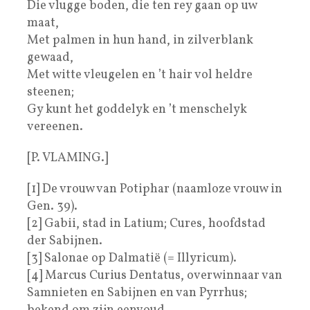
Die vlugge boden, die ten rey gaan op uw
maat,
Met palmen in hun hand, in zilverblank
gewaad,
Met witte vleugelen en ’t hair vol heldre
steenen;
Gy kunt het goddelyk en ’t menschelyk
vereenen.
[P. VLAMING.]
[1] De vrouw van Potiphar (naamloze vrouw in
Gen. 39).
[2] Gabii, stad in Latium; Cures, hoofdstad
der Sabijnen.
[3] Salonae op Dalmatië (= Illyricum).
[4] Marcus Curius Dentatus, overwinnaar van
Samnieten en Sabijnen en van Pyrrhus;