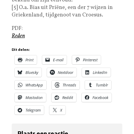
bekend om zijn eenvoud.
[5] O.a. Bias uit Priēne, een der 7 wijzen in
Griekenland, tijdgenoot van Croesus.
PDF:
Reden
Dit delen:
Print
E-mail
Pinterest
Bluesky
Nextdoor
LinkedIn
WhatsApp
Threads
Tumblr
Mastodon
Reddit
Facebook
Telegram
X
Plaats een reactie