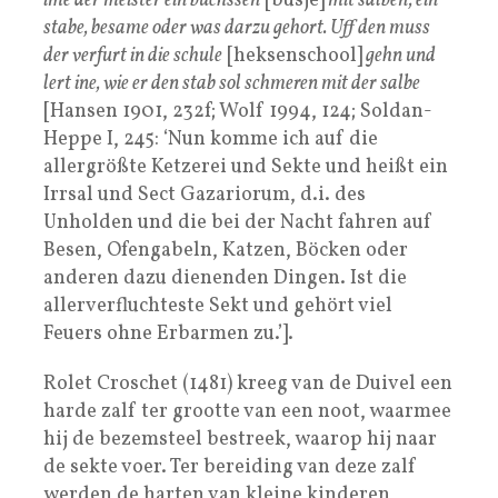
ime der meister ein buchssen
[busje]
mit salben, ein
stabe, besame oder was darzu gehort. Uff den muss
der verfurt in die schule
[heksenschool]
gehn und
lert ine, wie er den stab sol schmeren mit der salbe
[Hansen 1901, 232f; Wolf 1994, 124; Soldan-
Heppe I, 245: ‘Nun komme ich auf die
allergrößte Ketzerei und Sekte und heißt ein
Irrsal und Sect Gazariorum, d.i. des
Unholden und die bei der Nacht fahren auf
Besen, Ofengabeln, Katzen, Böcken oder
anderen dazu dienenden Dingen. Ist die
allerverfluchteste Sekt und gehört viel
Feuers ohne Erbarmen zu.’].
Rolet Croschet (1481) kreeg van de Duivel een
harde zalf ter grootte van een noot, waarmee
hij de bezemsteel bestreek, waarop hij naar
de sekte voer. Ter bereiding van deze zalf
werden de harten van kleine kinderen