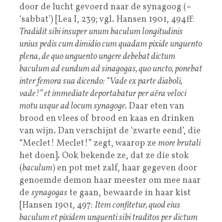
door de lucht gevoerd naar de synagoog (=
‘sabbat’) [Lea I, 239; vgl. Hansen 1901, 494ff:
Tradidit sibi insuper unum baculum longitudinis
unius pedis cum dimidio cum quadam pixide unguento
plena, de quo unguento ungere debebat dictum
baculum ad eundum ad sinagogas, quo uncto, ponebat
inter femora sua dicendo: “Vade ex parte diaboli,
vade!” et immediate deportabatur per aëra veloci
motu usque ad locum synagoge.
Daar eten van
brood en vlees of brood en kaas en drinken
van wijn. Dan verschijnt de ‘zwarte eend’, die
“Meclet! Meclet!” zegt, waarop ze
more brutali
het doen]. Ook bekende ze, dat ze die stok
(
baculum
) en pot met zalf, haar gegeven door
genoemde demon haar meester om mee naar
de
synagogas
te gaan, bewaarde in haar kist
[Hansen 1901, 497:
Item confitetur, quod eius
baculum et pixidem unguenti sibi traditos per dictum