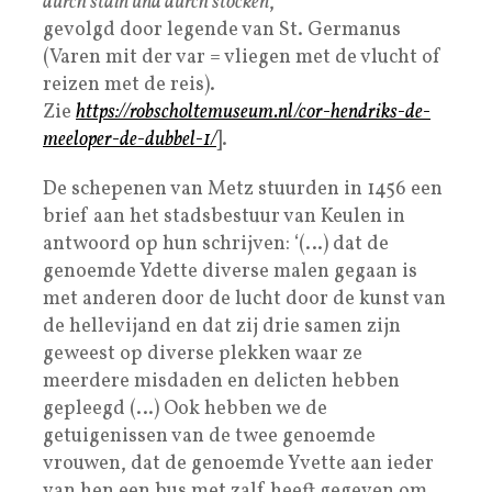
durch stain und durch stöcken
,
gevolgd door legende van St. Germanus
(Varen mit der var = vliegen met de vlucht of
reizen met de reis).
Zie
https://robscholtemuseum.nl/cor-hendriks-de-
meeloper-de-dubbel-1/
].
De schepenen van Metz stuurden in 1456 een
brief aan het stadsbestuur van Keulen in
antwoord op hun schrijven: ‘(…) dat de
genoemde Ydette diverse malen gegaan is
met anderen door de lucht door de kunst van
de hellevijand en dat zij drie samen zijn
geweest op diverse plekken waar ze
meerdere misdaden en delicten hebben
gepleegd (…) Ook hebben we de
getuigenissen van de twee genoemde
vrouwen, dat de genoemde Yvette aan ieder
van hen een bus met zalf heeft gegeven om