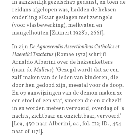
in aanzienlijk gezelschap gedanst, en toen de
reidans afgelopen was, hadden de heksen
onderling elkaar geslagen met zwingels
(voor vlasbewerking), melkvaten en
mangelhouten [Zaunert 1928b, 266f].
In zijn
De Agnoscendis Assertionibus Catholics et
Haeretici Tractatus
(Romae 1572) schrijft
Arnaldo Alberini over de heksenketters
(naar de
Malleus
): ‘Gezegd wordt dat ze een
zalf maken van de leden van kinderen, die
door hen gedood zijn, meestal voor de doop.
En op aanwijzingen van de demon maken ze
een stoel of een staf, smeren die en zichzelf
in en worden meteen vervoerd, overdag of ’s
nachts, zichtbaar en onzichtbaar, vervoerd’
[Lea, 450 naar Alberini,
o.c.
, fol. 112; ID., 454
naar of 117f].