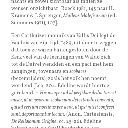
nachts en zowel zichtbaar als indien ze
wensen onzichtbaar [Roeck 1981, 143 naar H.
Kramer & J. Sprenger,
Malleus Maleficarum
(ed.
Summers 1971), 107].
Een Carthuizer monnik van Vallis Dei legt de
Vaudois van zijn tijd, 1489, uit door te zeggen
dat toen ze waren buitengesloten door de
Kerk veel van de leerlingen van Waldo zich
tot de Duivel wendden en een pact met hem
aangingen, tovenaars en
scobaces
(bezemrijders), zoals het volk hen noemt,
wordend [Lea, 204. Edeline wordt hiertoe
gerekend. –
Hic insuper ad id perfidiae deductus est
miser, ut in ipsorum scobacium detestando conventu,
qui ad certum noctibus per aera, ut ipsi missi confessi
sunt, deportabantur locum.
(Anon. Cartusiensis,
De Religionum Origine
, cc. 25-26). Edeline