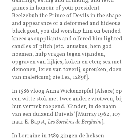
dancings, eating and drinking, and lewd
games in honour of your president
Beelzebub the Prince of Devils in the shape
and appearance of a deformed and hideous
black goat, you did worship him on bended
knees as suppliants and offered him lighted
candles of pitch (etc.: anuskus, hem god
noemen, hulp vragen tegen vijanden,
opgraven van lijkjes, koken en eten; sex met
demonen, leren van toverij, spreuken, doen
van maleficum); zie Lea, 1289f].
In 1586 vloog Anna Wickenzipfel (Alsace) op
een witte stok met twee andere vrouwen, bij
hun vertrek roepend: ‘Ginder, in de naam
van een duizend Duivels’ [Murray 1962, 107
naar E. Bapst,
Les Sorcières de Bergheim
].
In Lorraine in 1589 gingen de heksen