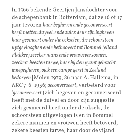
In 1566 bekende Geertjen Jansdochter voor
de schepenbank in Rotterdam, dat ze 16 of 17
jaar tevoren
haer begheven ende geconverseert
heeft metten duyvel, ende zulcx deur zijn ingheven
haer gesmeert onder die ockselen, die schoorsteen
uytgevlooghen ende bethoovert tot Bommel (eiland
Flakkee) zeecker mans ende vrouwepersoonen,
zeeckere beesten tarwe, haer bij den vyant gebracht,
innegegheven, oick een campe gerst in Zeeland
bedorven
[Molen 1979, 86 naar A. Hallema, in:
NRC
7-6-1936;
geconverseert
, verbeterd voor
‘
geconserveert
(zich begeven en geconverseerd
heeft met de duivel en door zijn suggestie
zich gesmeerd heeft onder de oksels, de
schoorsteen uitgevlogen is en in Bommel
zekere mannen en vrouwen heeft betoverd,
zekere beesten tarwe, haar door de vijand