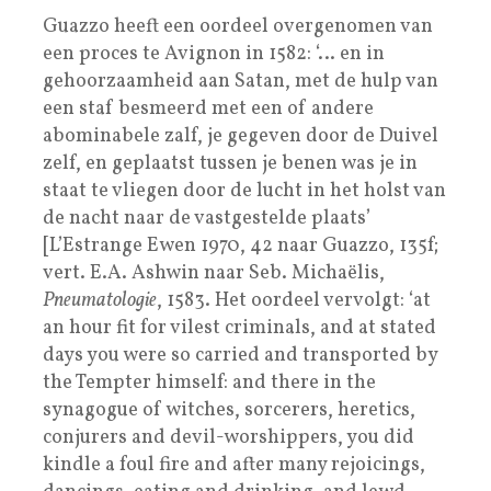
Guazzo heeft een oordeel overgenomen van
een proces te Avignon in 1582: ‘… en in
gehoorzaamheid aan Satan, met de hulp van
een staf besmeerd met een of andere
abominabele zalf, je gegeven door de Duivel
zelf, en geplaatst tussen je benen was je in
staat te vliegen door de lucht in het holst van
de nacht naar de vastgestelde plaats’
[L’Estrange Ewen 1970, 42 naar Guazzo, 135f;
vert. E.A. Ashwin naar Seb. Michaëlis,
Pneumatologie
, 1583. Het oordeel vervolgt: ‘at
an hour fit for vilest criminals, and at stated
days you were so carried and transported by
the Tempter himself: and there in the
synagogue of witches, sorcerers, heretics,
conjurers and devil-worshippers, you did
kindle a foul fire and after many rejoicings,