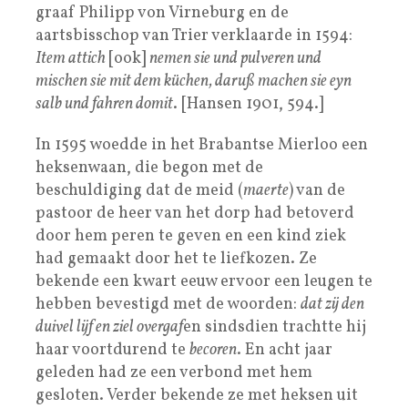
graaf Philipp von Virneburg en de
aartsbisschop van Trier verklaarde in 1594:
Item attich
[ook]
nemen sie und pulveren und
mischen sie mit dem küchen, daruß machen sie eyn
salb und fahren domit
. [Hansen 1901, 594.]
In 1595 woedde in het Brabantse Mierloo een
heksenwaan, die begon met de
beschuldiging dat de meid (
maerte
) van de
pastoor de heer van het dorp had betoverd
door hem peren te geven en een kind ziek
had gemaakt door het te liefkozen. Ze
bekende een kwart eeuw ervoor een leugen te
hebben bevestigd met de woorden:
dat zij den
duivel lijf en ziel overgaf
en sindsdien trachtte hij
haar voortdurend te
becoren
. En acht jaar
geleden had ze een verbond met hem
gesloten. Verder bekende ze met heksen uit