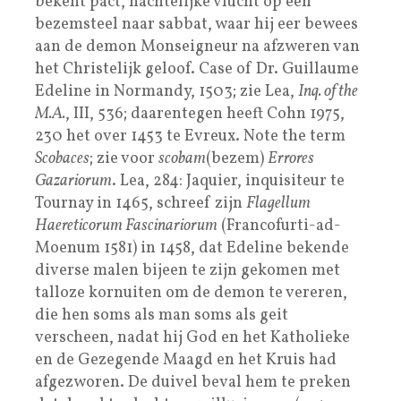
bekent pact, nachtelijke vlucht op een
bezemsteel naar sabbat, waar hij eer bewees
aan de demon Monseigneur na afzweren van
het Christelijk geloof. Case of Dr. Guillaume
Edeline in Normandy, 1503; zie Lea,
Inq. of the
M.A.
, III, 536; daarentegen heeft Cohn 1975,
230 het over 1453 te Evreux. Note the term
Scobaces
; zie voor
scobam
(bezem)
Errores
Gazariorum
. Lea, 284: Jaquier, inquisiteur te
Tournay in 1465, schreef zijn
Flagellum
Haereticorum Fascinariorum
(Francofurti-ad-
Moenum 1581) in 1458, dat Edeline bekende
diverse malen bijeen te zijn gekomen met
talloze kornuiten om de demon te vereren,
die hen soms als man soms als geit
verscheen, nadat hij God en het Katholieke
en de Gezegende Maagd en het Kruis had
afgezworen. De duivel beval hem te preken