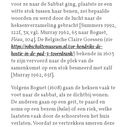
voor ze naar de Sabbat ging, plaatste ze een
witte stok tussen haar benen, zei bepaalde
woorden en werd door de lucht naar de
heksenverzameling gebracht [Summers 1992,
122f, 3x; vgl. Murray 1962, 65 naar Boguet,
Fléau
, 104]. De Belgische Claire Goessen (zie
https://robscholtemuseum.nl/cor-hendriks-de-
hostie-in-de-pad-3-toverdrank/
) bekende in 1603
te zijn vervoerd naar de plek van de
samenkomst op een stok besmeerd met zalf
[Murray 1962, 65f].
Volgens Boguet (1608) gaan de heksen vaak te
voet naar de sabbat, als ze dichtbij wonen.
De anderen gaan op een geit, te paard en
soms op een bezem (
balai
) of een riek, welke
laatsten vaak door de schoorsteen het huis
verlaten. Voordat ze vertrekken smeren deze