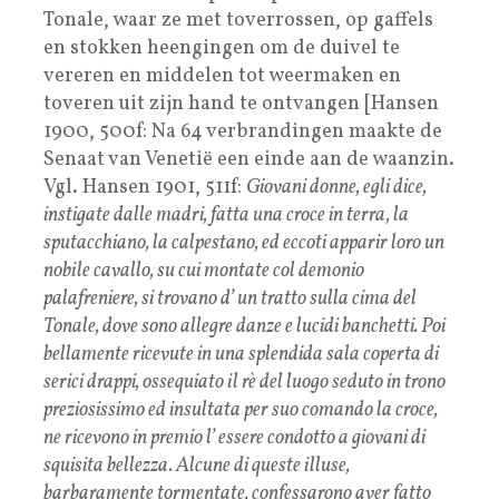
Tonale, waar ze met toverrossen, op gaffels
en stokken heengingen om de duivel te
vereren en middelen tot weermaken en
toveren uit zijn hand te ontvangen [Hansen
1900, 500f: Na 64 verbrandingen maakte de
Senaat van Venetië een einde aan de waanzin.
Vgl. Hansen 1901, 511f:
Giovani donne, egli dice,
instigate dalle madri, fatta una croce in terra, la
sputacchiano, la calpestano, ed eccoti apparir loro un
nobile cavallo, su cui montate col demonio
palafreniere, si trovano d’ un tratto sulla cima del
Tonale, dove sono allegre danze e lucidi banchetti. Poi
bellamente ricevute in una splendida sala coperta di
serici drappi, ossequiato il rè del luogo seduto in trono
preziosissimo ed insultata per suo comando la croce,
ne ricevono in premio l’ essere condotto a giovani di
squisita bellezza. Alcune di queste illuse,
barbaramente tormentate, confessarono aver fatto