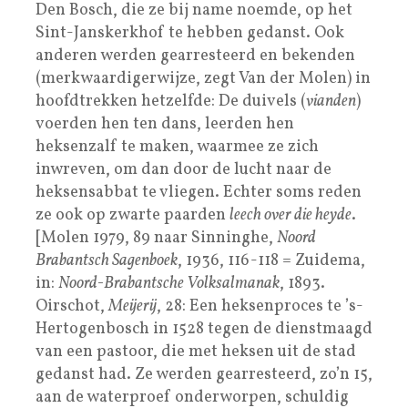
Den Bosch, die ze bij name noemde, op het
Sint-Janskerkhof te hebben gedanst. Ook
anderen werden gearresteerd en bekenden
(merkwaardigerwijze, zegt Van der Molen) in
hoofdtrekken hetzelfde: De duivels (
vianden
)
voerden hen ten dans, leerden hen
heksenzalf te maken, waarmee ze zich
inwreven, om dan door de lucht naar de
heksensabbat te vliegen. Echter soms reden
ze ook op zwarte paarden
leech over die heyde
.
[Molen 1979, 89 naar Sinninghe,
Noord
Brabantsch Sagenboek
, 1936, 116-118 = Zuidema,
in:
Noord-Brabantsche Volksalmanak
, 1893.
Oirschot,
Meijerij
, 28: Een heksenproces te ’s-
Hertogenbosch in 1528 tegen de dienstmaagd
van een pastoor, die met heksen uit de stad
gedanst had. Ze werden gearresteerd, zo’n 15,
aan de waterproef onderworpen, schuldig