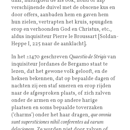
daar, huldigden de als bok, hond of aap
verschijnende duivel met de obscene kus en
door offers, aanbaden hem en gaven hem
hun zielen, vertrapten het kruis, spuugden
erop en verhoonden God en Christus, etc.,
aldus inquisiteur Pierre le Broussart [Soldan-
Heppe I, 225 naar de aanklacht].
In het ±1470 geschreven
Quaestio de Strigis
van
inquisiteur Jordanes de Bergamo staat te
lezen, dat het gewone volk gelooft, en de
heksen bekennen, dat op bepaalde dagen of
nachten zij een staf smeren en erop rijden
naar de afgesproken plaats, of zich zalven
onder de armen en op andere harige
plaatsen en soms bepaalde toverzaken
(‘charms’) onder het haar dragen,
que omnia
sunt supersticiones nihil conferentes ad earum
delacionem
. Ze worden niet door zalven of