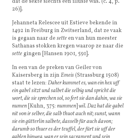
dat de sekte slechts een illusie was. (c. 4, p.
26)].
Jehanneta Relescee uit Estieve bekende in
1492 in Freiburg in Zwitserland, dat ze vaak
is gegaan naar de
sette
en van hun meester
Sathanas stokken kregen waarop ze naar die
sette
gingen [Hansen 1901, 591].
In een van de preken van Geiler von
Kaisersberg in zijn
Emeis
(Strassburg 1508)
staat te lezen:
Daher kummet es, wan ein hex uff
ein gabel sitzt und salbet die selbig und spricht die
wort, die sie sprechen sol, so fert sie dan dahin, wa sie
numen
[Kuhn, 375:
nummen
]
wil. Daz hat die gabel
nit von ir selber, die salb thuot auch nit; sunst, wann
sie ein gütterlin salbete, dasselb für auch davon;
darumb so thuer es der teuffel, der fürt sie uff der
gablen hinweg, wan er sein sacrament und sein