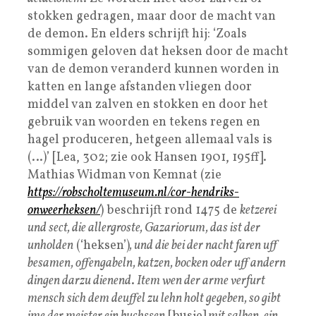
stokken gedragen, maar door de macht van
de demon. En elders schrijft hij: ‘Zoals
sommigen geloven dat heksen door de macht
van de demon veranderd kunnen worden in
katten en lange afstanden vliegen door
middel van zalven en stokken en door het
gebruik van woorden en tekens regen en
hagel produceren, hetgeen allemaal vals is
(…)’ [Lea, 302; zie ook Hansen 1901, 195ff].
Mathias Widman von Kemnat (zie
https://robscholtemuseum.nl/cor-hendriks-
onweerheksen/
) beschrijft rond 1475 de
ketzerei
und sect, die allergroste, Gazariorum, das ist der
unholden
(‘heksen’)
, und die bei der nacht faren uff
besamen, offengabeln, katzen, bocken oder uff andern
dingen darzu dienend
.
Item wen der arme verfurt
mensch sich dem deuffel zu lehn holt gegeben, so gibt