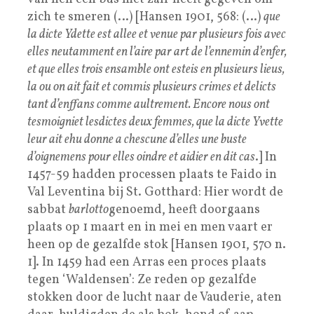
zich te smeren (…) [Hansen 1901, 568: (…)
que
la dicte Ydette est allee et venue par plusieurs fois avec
elles neutamment en l’aire par art de l’ennemin d’enfer,
et que elles trois ensamble ont esteis en plusieurs lieus,
la ou on ait fait et commis plusieurs crimes et delicts
tant d’enffans comme aultrement. Encore nous ont
tesmoigniet lesdictes deux femmes, que la dicte Yvette
leur ait ehu donne a chescune d’elles une buste
d’oignemens pour elles oindre et aidier en dit cas
.] In
1457-59 hadden processen plaats te Faido in
Val Leventina bij St. Gotthard: Hier wordt de
sabbat
barlotto
genoemd, heeft doorgaans
plaats op 1 maart en in mei en men vaart er
heen op de gezalfde stok [Hansen 1901, 570 n.
1]. In 1459 had een Arras een proces plaats
tegen ‘Waldensen’: Ze reden op gezalfde
stokken door de lucht naar de Vauderie, aten