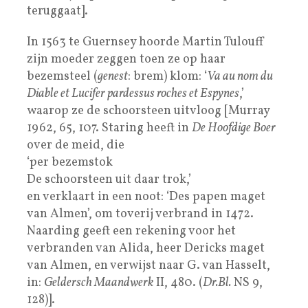
teruggaat].
In 1563 te Guernsey hoorde Martin Tulouff
zijn moeder zeggen toen ze op haar
bezemsteel (
genest
: brem) klom: ‘
Va au nom du
Diable et Lucifer pardessus roches et Espynes
,’
waarop ze de schoorsteen uitvloog [Murray
1962, 65, 107. Staring heeft in
De Hoofdige Boer
over de meid, die
‘per bezemstok
De schoorsteen uit daar trok,’
en verklaart in een noot: ‘Des papen maget
van Almen’, om toverij verbrand in 1472.
Naarding geeft een rekening voor het
verbranden van Alida, heer Dericks maget
van Almen, en verwijst naar G. van Hasselt,
in:
Geldersch Maandwerk
II, 480. (
Dr.Bl.
NS 9,
128)].