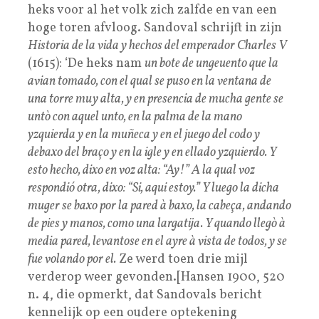
heks voor al het volk zich zalfde en van een
hoge toren afvloog. Sandoval schrijft in zijn
Historia de la vida y hechos del emperador Charles V
(1615): ‘De heks nam
un bote de ungeuento que la
avian tomado, con el qual se puso en la ventana de
una torre muy alta, y en presencia de mucha gente se
untò con aquel unto, en la palma de la mano
yzquierda y en la muñeca y en el juego del codo y
debaxo del braço y en la igle y en ellado yzquierdo. Y
esto hecho, dixo en voz alta: “Ay!” A la qual voz
respondió otra, dixo: “Si, aqui estoy.” Y luego la dicha
muger se baxo por la pared à baxo, la cabeça, andando
de pies y manos, como una largatija. Y quando llegò à
media pared, levantose en el ayre à vista de todos, y se
fue volando por el.
Ze werd toen drie mijl
verderop weer gevonden.[Hansen 1900, 520
n. 4, die opmerkt, dat Sandovals bericht
kennelijk op een oudere optekening