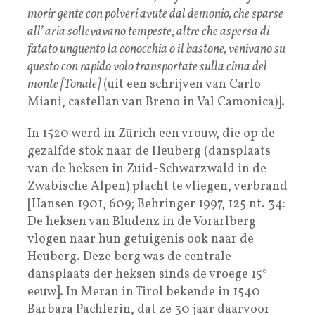
morir gente con polveri avute dal demonio, che sparse
all’ aria sollevavano tempeste; altre che aspersa di
fatato unguento la conocchia o il bastone, venivano su
questo con rapido volo transportate sulla cima del
monte [Tonale]
(uit een schrijven van Carlo
Miani, castellan van Breno in Val Camonica)].
In 1520 werd in Zürich een vrouw, die op de
gezalfde stok naar de Heuberg (dansplaats
van de heksen in Zuid-Schwarzwald in de
Zwabische Alpen) placht te vliegen, verbrand
[Hansen 1901, 609; Behringer 1997, 125 nt. 34:
De heksen van Bludenz in de Vorarlberg
vlogen naar hun getuigenis ook naar de
Heuberg. Deze berg was de centrale
dansplaats der heksen sinds de vroege 15
e
eeuw]. In Meran in Tirol bekende in 1540
Barbara Pachlerin, dat ze 30 jaar daarvoor