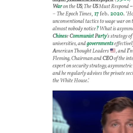
W
ar
on the
US
; The
US
Must Respond
–
–
The Epoch Times
,
17
feb.
2020
. ‘
Ho
unconventional tactics to wage war on 
almost nobody notice
?
What is asymme
C
hines
e
C
ommunist
P
arty
’s strategy o
universities, and
governments
effectivel
A
merican Thought Leaders
, and
I’
m
Fleming, Chairman and
CEO
of the int
expert on security strategy, asymmetri
and he regularly advises the private sec
the White House
.’