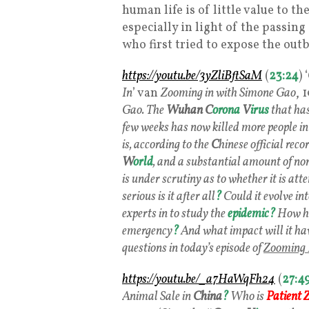
human life is of little value to th
especially in light of the passin
who first tried to expose the outb
https://youtu.be/3yZliBftSaM
(
23:24
) ‘
In
’ van
Zooming in with Simone Gao
, 
Gao. The
Wuhan
C
orona
V
irus
that has
few weeks has now killed more people i
is, according to the
C
hinese official reco
W
orld
, and a substantial amount of non
is under scrutiny as to whether it is att
serious is it after all
?
Could it evolve in
experts in to study the
epidemic
?
How h
emergency
?
And what impact will it ha
questions in today’s episode of
Zooming 
https://youtu.be/_a7HaWqFh24
(
27:4
Animal Sale in
China
?
Who is
Patient 