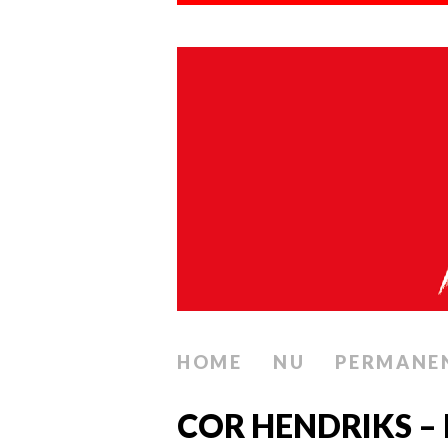
HOME
NU
PERMANE
COR HENDRIKS –