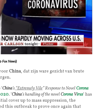
to
Fox News
)
 voor
China
, dat zijn ware gezicht van brute
ergen.
) ‘
China
’s
“Extremely Vile
” Response to Novel
Corona
2020
. ‘
China
’s handling of the novel
C
orona
V
irus
’ has
itial cover up to mass suppression, the
ed this outbreak to prove once again that