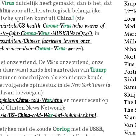
a
V
irus
duidelijk heeft gemaakt, dan is het, dat
Kni
hina
voor allerlei strategisch belangrijke
Littl
dische spullen komt uit
China
!
(zie
Loca
/article/
US
-health-
C
orona-
V
irus
/who-warns-of-
Med
-to-fight-
C
orona-
V
irus
-idUSKBN20Q14O
; in
Merc
os.nl/item/
C
hinese-fabrieken-leveren-onze-
Mill
elen-meer-door-
C
orona
–
V
irus
-we-ve/
).
Niho
Nort
et onze vriend. De
VS
is onze vriend, onze
Plus
 daar waait sinds het aantreden van
Trump
Port
kunnen omschrijven als een nieuwe koude
Ridd
het volgende opiniestuk in de
New York Times
(a
Sam
lavan toevoegen):
Sluij
pinion/
China
-cold-
W
ar
.html
en meer recent op
The 
 of
C
linton
N
ews
N
etwork):
The 
sia/
US
–
China
-cold-
W
ar
-intl-hnk/index.html
.
Vaan
Van
gelijken met de koude
O
orlog
met de
USSR
,
Verm