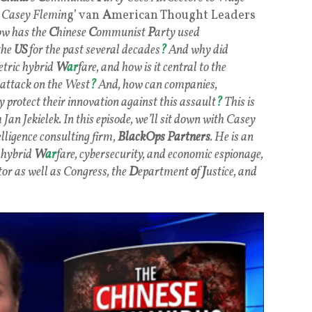
Casey Flemin
g’ van
A
merican Thought Leaders
w has the
C
hinese
C
ommunist
P
arty used
the
US
for the past several decades
?
And why did
tric hybrid
W
ar
fare, and how is it central to the
f attack on the West
?
And, how can companies,
y protect their innovation against this assault
?
This is
 Jan Jekielek. In this episode, we’ll sit down with Casey
elligence consulting firm,
BlackOps
Partners
. He is an
c hybrid
W
ar
fare, cybersecurity, and economic espionage,
tor as well as Congress, the
D
epartment
o
f
J
ustice, and