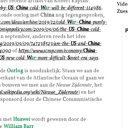
het recente artikel van Robert Kaplan:
Vide
why-
US
–
China
-cold-
W
ar
-will-be-different-114986
.
Zues
 koude oorlog met
China
nog tegengesproken,
c.com/ideas/archive/2019/12/cold-
W
ar
–
China
-purely-
/foreignpolicy.com/2019/09/06/the-
US
–
China
-cold-
 in september, anderen reeds het idee
org/2019/09/09/747238523/are-the-
US
-and-
China
-
24090
of
https://www.scmp.com/economy/
C
hina
-
US
-new-cold-
W
ar
-more-difficult-
S
oviet-era-says
.
ude
O
orlog
is noodzakelijk. Staan we aan de
verkant van de Atlantische Oceaan of gaan we
en bouwen we mee aan de
Nieuwe
Zijderoute
, het
nl.wikipedia.org/wiki/
Nieuwe
_
Zijderoute
) en het
esponsord door de
C
hinese
C
ommunistische
an met
Huawei
wordt gewezen door de
ie
William Barr