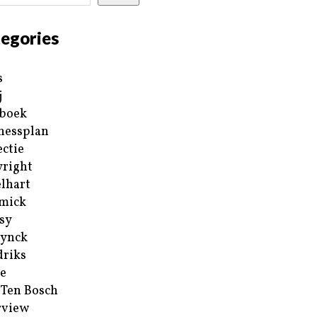
egories
s
j
boek
nessplan
ectie
right
lhart
mick
sy
ynck
riks
e
 Ten Bosch
rview