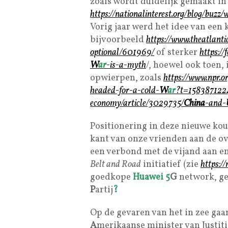
zoals wordt duidelijk gemaakt in 
https://nationalinterest.org/blog/buzz/
Vorig jaar werd het idee van een
bijvoorbeeld
https://www.theatlanti
optional/601969/
of sterker
https:/
W
ar
-is-a-myth
/, hoewel ook toen,
opwierpen, zoals
https://www.npr.
headed-for-a-cold-
W
ar
?t=15838712
economy/article/3029735/
China
-and-
Positionering in deze nieuwe ko
kant van onze vrienden aan de o
een verbond met de vijand aan 
Belt and Road
initiatief (zie
https://
goedkope
Huawei
5
G
network, g
P
artij
?
Op de gevaren van het in zee ga
A
merikaanse minister van Justit