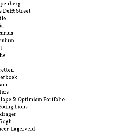
ppenberg
e Delft Street
tie
ia
urius
enium
t
he
retten
erboek
son
ters
Hope & Optimism Portfolio
Young Lions
drager
 Gogh
eer-Lagerveld