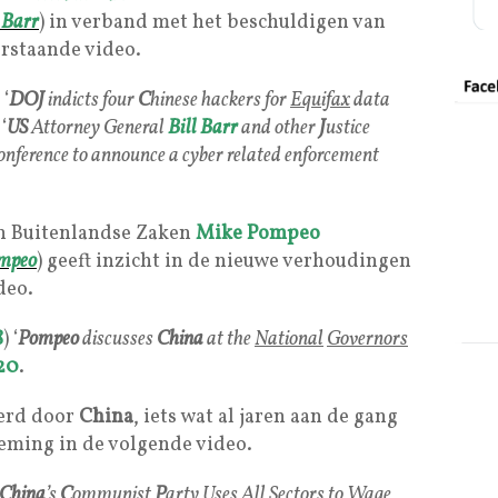
_
Barr
) in verband met het beschuldigen van
erstaande video.
 ‘
DOJ
indicts four
C
hinese hackers for
Equifax
data
 ‘
US
Attorney General
Bill Barr
and other
J
ustice
 conference to announce a cyber related enforcement
n Buitenlandse Zaken
Mike Pompeo
mpeo
) geeft inzicht in de nieuwe verhoudingen
deo.
8
) ‘
Pompeo
discusses
China
at the
National
Governors
20
.
erd door
China
, iets wat al jaren aan de gang
leming in de volgende video.
China
’s
C
ommunist
P
arty Uses All Sectors to Wage