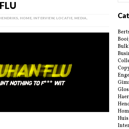
 FLU
Cat
HENDRIKS
,
HOME
,
INTERVIEW
,
LOCATIE
,
MEDIA
,
Bert
Booi
Bulk
Busi
Coll
Copy
Enge
Gim
Glos
Haer
Hend
Hom
Huis
Inte