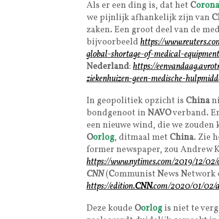
Als er een ding is, dat het
C
oron
we pijnlijk afhankelijk zijn van
C
zaken. Een groot deel van de me
bijvoorbeeld
https://www.reuters.com
global-shortage-of-medical-equipment
Nederland
:
https://eenvandaag.avrotr
ziekenhuizen-geen-medische-hulpmidd
In geopolitiek opzicht is
China
ni
bondgenoot in
NAVO
verband. En
een nieuwe wind, die we zouden 
O
orlog
, ditmaal met
China
. Zie 
former newspaper, zou Andrew K
https://www.nytimes.com/2019/12/02/o
CNN
(
C
ommunist
N
ews
N
etwork
https://edition.
CNN
.com/2020/01/02/a
Deze koude
O
orlog
is niet te ver