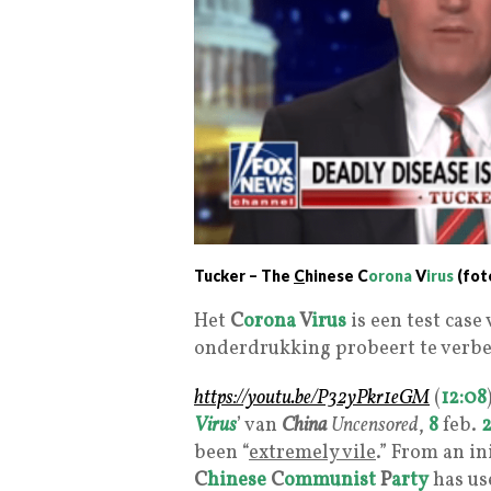
Tucker – The
C
hinese
C
orona
V
irus
(fo
Het
C
orona
V
irus
is een test case
onderdrukking probeert te verb
https://youtu.be/P32yPkr1eGM
(
12:08
Virus
’ van
China
Uncensored
,
8
feb.
been “
extremely vile
.” From an in
C
hinese
C
ommunist
P
arty
has us