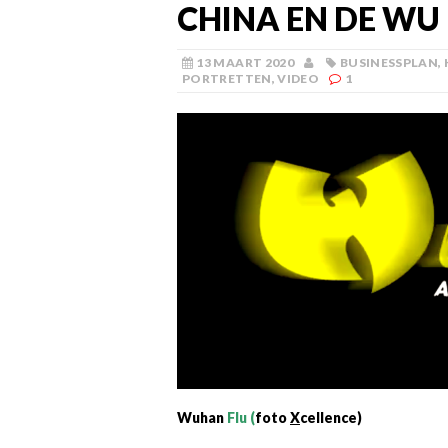
CHINA EN DE WU
13 MAART 2020
BUSINESSPLAN
,
PORTRETTEN
,
VIDEO
1
Wuhan
Flu (
foto
X
cellence)