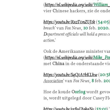
(
https://nl.wikipedia.org/wiki/
William
vier
C
hinese hackers, zie de ond
https://youtu.be/RxzT0nZUJ1k
(
34:05
)
breach
’ van
Fox News
,
10
feb.
2020
.
D
epartment officials will hold a press
action
.’
Ook de
A
merikaanse minister va
(
https://nl.wikipedia.org/wiki/
Mike
_
Po
met
China
in de onderstaande vi
https://youtu.be/SqQ1A7bKLhw
(
20:3
Association
’ van
Fox News
,
8
feb.
20
Hoe de koude
O
orlog
wordt gevo
is, wordt uitgelegd door Casey F
https://youtu.be/xr8uUtgkgNs
(
53:01
) ‘