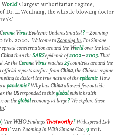
e
W
orld
’s largest authoritarian regime,
g of Dr. Li Wenliang, the whistle blowing doctor
reak.’
C
orona
V
irus
Epidemic Underestimated
?
–
Zooming
10 feb. 2020. ‘
Welcome to
Zooming In
, I’m Simone
 spread consternation around the
W
orld
over the last
n
China
than the
SARS
epidemic of
2002
–
2003
. That
rd. As the
C
oron
a
V
irus
reaches
25
countries around the
 official reports surface from
China
, the
C
hinese regime
empting to distort the true nature of the
epidemic
. How
to a
pandemic
?
Why has
China
allowed few outside
as the
US
responded to this
global
public health
ve on the
global
economy at large
?
We explore these
In
.’
9
) ‘
Are
WHO
Findings
Trustworthy
?
Widespread Lab
Zero
?
’ van Z
ooming In With Simone Cao
,
9
mrt.