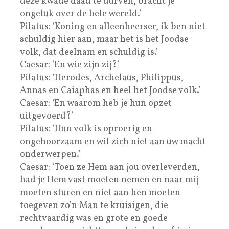
deze kwade daad te durven, bracht je
ongeluk over de hele wereld.’
Pilatus: ‘Koning en alleenheerser, ik ben niet
schuldig hier aan, maar het is het Joodse
volk, dat deelnam en schuldig is.’
Caesar: ‘En wie zijn zij?’
Pilatus: ‘Herodes, Archelaus, Philippus,
Annas en Caiaphas en heel het Joodse volk.’
Caesar: ‘En waarom heb je hun opzet
uitgevoerd?’
Pilatus: ‘Hun volk is oproerig en
ongehoorzaam en wil zich niet aan uw macht
onderwerpen.’
Caesar: ‘Toen ze Hem aan jou overleverden,
had je Hem vast moeten nemen en naar mij
moeten sturen en niet aan hen moeten
toegeven zo’n Man te kruisigen, die
rechtvaardig was en grote en goede