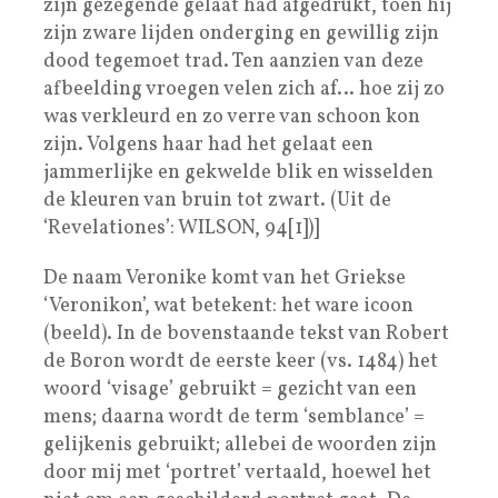
zijn gezegende gelaat had afgedrukt, toen hij
zijn zware lijden onderging en gewillig zijn
dood tegemoet trad. Ten aanzien van deze
afbeelding vroegen velen zich af… hoe zij zo
was verkleurd en zo verre van schoon kon
zijn. Volgens haar had het gelaat een
jammerlijke en gekwelde blik en wisselden
de kleuren van bruin tot zwart. (Uit de
‘Revelationes’: WILSON, 94[1])]
De naam Veronike komt van het Griekse
‘Veronikon’, wat betekent: het ware icoon
(beeld). In de bovenstaande tekst van Robert
de Boron wordt de eerste keer (vs. 1484) het
woord ‘visage’ gebruikt = gezicht van een
mens; daarna wordt de term ‘semblance’ =
gelijkenis gebruikt; allebei de woorden zijn
door mij met ‘portret’ vertaald, hoewel het