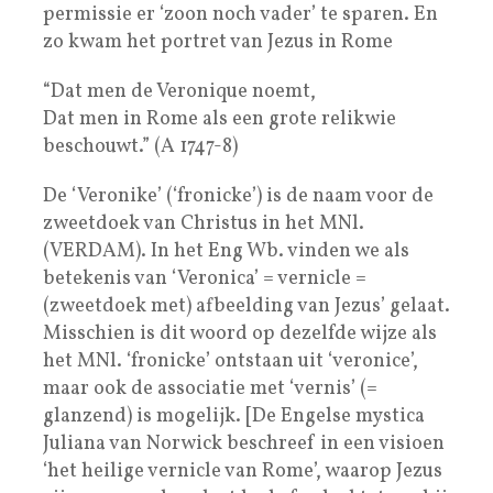
permissie er ‘zoon noch vader’ te sparen. En
zo kwam het portret van Jezus in Rome
“Dat men de Veronique noemt,
Dat men in Rome als een grote relikwie
beschouwt.” (A 1747-8)
De ‘Veronike’ (‘fronicke’) is de naam voor de
zweetdoek van Christus in het MNl.
(VERDAM). In het Eng Wb. vinden we als
betekenis van ‘Veronica’ = vernicle =
(zweetdoek met) afbeelding van Jezus’ gelaat.
Misschien is dit woord op dezelfde wijze als
het MNl. ‘fronicke’ ontstaan uit ‘veronice’,
maar ook de associatie met ‘vernis’ (=
glanzend) is mogelijk. [De Engelse mystica
Juliana van Norwick beschreef in een visioen
‘het heilige vernicle van Rome’, waarop Jezus