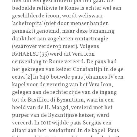
niet om een geschilderd portret gaat. De
bedoelde relikwie te Rome is echter wel een
geschilderde icoon, wordt weliswaar
‘acheiropita’ (niet door mensenhanden
gemaakt) genoemd, maar deze benaming
dankt het aan zogeheten contactmagie
(waarover verderop meer). Volgens
RvHAELST (35) werd dit Vera Icon
eeuwenlang te Rome vereerd. De paus had
het gekregen van keizer Constantijn in de 4e
eeuw.[2] In 640 bouwde paus Johannes IV een
kapel voor de verering van het Vera Icon,
gelegen aan de rechterzijde van de ingang
tot de Basillica di Byzantium, waarin een
beeld van de H. Maagd, versierd met het
purper van de Byzantijnse keizer, werd
vereerd. In 1011 wijdde paus Sergius een
altaar aan het ‘soudarium’ in de kapel ‘Paus