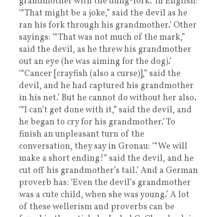
grandmother with the dung-fork.’ In English:
‘“That might be a joke,” said the devil as he
ran his fork through his grandmother.’ Other
sayings: ‘“That was not much of the mark,”
said the devil, as he threw his grandmother
out an eye (he was aiming for the dog).’
‘“Cancer [crayfish (also a curse)],” said the
devil, and he had captured his grandmother
in his net.’ But he cannot do without her also.
‘“I can’t get done with it,” said the devil, and
he began to cry for his grandmother.’ To
finish an unpleasant turn of the
conversation, they say in Gronau: ‘“We will
make a short ending!” said the devil, and he
cut off his grandmother’s tail.’ And a German
proverb has: ‘Even the devil’s grandmother
was a cute child, when she was young.’ A lot
of these wellerism and proverbs can be