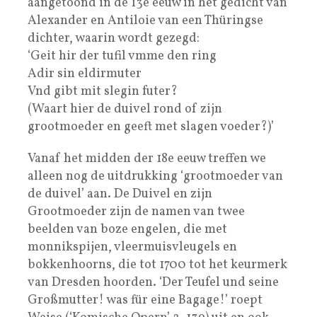
aangetoond in de 13e eeuw in het gedicht van
Alexander en Antiloie van een Thüringse
dichter, waarin wordt gezegd:
‘Geit hir der tufil vmme den ring
Adir sin eldirmuter
Vnd gibt mit slegin futer?
(Waart hier de duivel rond of zijn
grootmoeder en geeft met slagen voeder?)’
Vanaf het midden der 18e eeuw treffen we
alleen nog de uitdrukking ‘grootmoeder van
de duivel’ aan. De Duivel en zijn
Grootmoeder zijn de namen van twee
beelden van boze engelen, die met
monnikspijen, vleermuisvleugels en
bokkenhoorns, die tot 1700 tot het keurmerk
van Dresden hoorden. ‘Der Teufel und seine
Großmutter! was für eine Bagage!’ roept