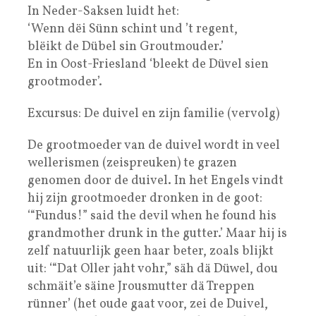
In Neder-Saksen luidt het:
‘Wenn dëi Sünn schint und ’t regent,
blëikt de Dübel sin Groutmouder.’
En in Oost-Friesland ‘bleekt de Düvel sien
grootmoder’.
Excursus: De duivel en zijn familie (vervolg)
De grootmoeder van de duivel wordt in veel
wellerismen (zeispreuken) te grazen
genomen door de duivel. In het Engels vindt
hij zijn grootmoeder dronken in de goot:
‘“Fundus!” said the devil when he found his
grandmother drunk in the gutter.’ Maar hij is
zelf natuurlijk geen haar beter, zoals blijkt
uit: ‘“Dat Oller jaht vohr,” säh dä Düwel, dou
schmäit’e säine Jrousmutter dä Treppen
rünner’ (het oude gaat voor, zei de Duivel,