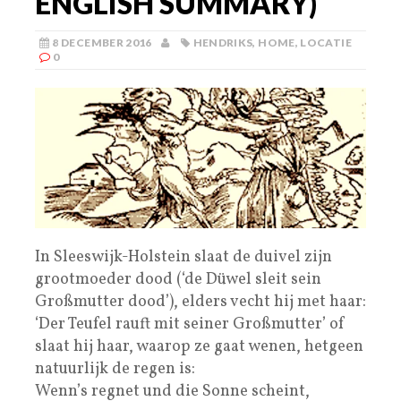
ENGLISH SUMMARY)
8 DECEMBER 2016
HENDRIKS
,
HOME
,
LOCATIE
0
In Sleeswijk-Holstein slaat de duivel zijn
grootmoeder dood (‘de Düwel sleit sein
Großmutter dood’), elders vecht hij met haar:
‘Der Teufel rauft mit seiner Großmutter’ of
slaat hij haar, waarop ze gaat wenen, hetgeen
natuurlijk de regen is:
Wenn’s regnet und die Sonne scheint,