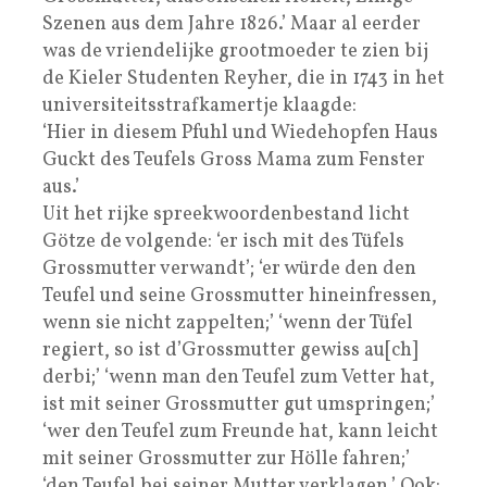
Szenen aus dem Jahre 1826.’ Maar al eerder
was de vriendelijke grootmoeder te zien bij
de Kieler Studenten Reyher, die in 1743 in het
universiteitsstrafkamertje klaagde:
‘Hier in diesem Pfuhl und Wiedehopfen Haus
Guckt des Teufels Gross Mama zum Fenster
aus.’
Uit het rijke spreekwoordenbestand licht
Götze de volgende: ‘er isch mit des Tüfels
Grossmutter verwandt’; ‘er würde den den
Teufel und seine Grossmutter hineinfressen,
wenn sie nicht zappelten;’ ‘wenn der Tüfel
regiert, so ist d’Grossmutter gewiss au[ch]
derbi;’ ‘wenn man den Teufel zum Vetter hat,
ist mit seiner Grossmutter gut umspringen;’
‘wer den Teufel zum Freunde hat, kann leicht
mit seiner Grossmutter zur Hölle fahren;’
‘den Teufel bei seiner Mutter verklagen.’ Ook: