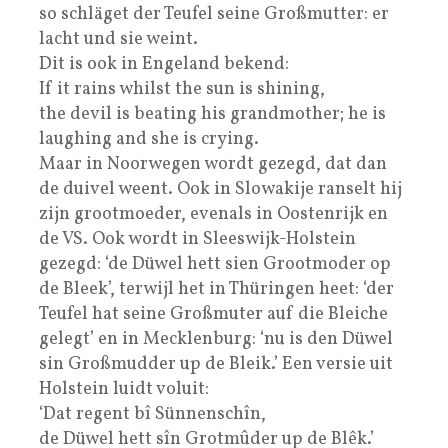
so schläget der Teufel seine Großmutter: er
lacht und sie weint.
Dit is ook in Engeland bekend:
If it rains whilst the sun is shining,
the devil is beating his grandmother; he is
laughing and she is crying.
Maar in Noorwegen wordt gezegd, dat dan
de duivel weent. Ook in Slowakije ranselt hij
zijn grootmoeder, evenals in Oostenrijk en
de VS. Ook wordt in Sleeswijk-Holstein
gezegd: ‘de Düwel hett sien Grootmoder op
de Bleek’, terwijl het in Thüringen heet: ‘der
Teufel hat seine Großmuter auf die Bleiche
gelegt’ en in Mecklenburg: ‘nu is den Düwel
sin Großmudder up de Bleik.’ Een versie uit
Holstein luidt voluit:
‘Dat regent bî Sünnenschîn,
de Düwel hett sîn Grotmûder up de Blêk.’