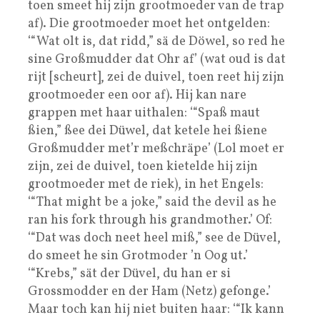
toen smeet hij zijn grootmoeder van de trap
af). Die grootmoeder moet het ontgelden:
‘“Wat olt is, dat ridd,” sä de Döwel, so red he
sine Großmudder dat Ohr af’ (wat oud is dat
rijt [scheurt], zei de duivel, toen reet hij zijn
grootmoeder een oor af). Hij kan nare
grappen met haar uithalen: ‘“Spaß maut
ßien,” ßee dei Düwel, dat ketele hei ßiene
Großmudder met’r meßchräpe’ (Lol moet er
zijn, zei de duivel, toen kietelde hij zijn
grootmoeder met de riek), in het Engels:
‘“That might be a joke,” said the devil as he
ran his fork through his grandmother.’ Of:
‘“Dat was doch neet heel miß,” see de Düvel,
do smeet he sin Grotmoder ’n Oog ut.’
‘“Krebs,” sät der Düvel, du han er si
Grossmodder en der Ham (Netz) gefonge.’
Maar toch kan hij niet buiten haar: ‘“Ik kann