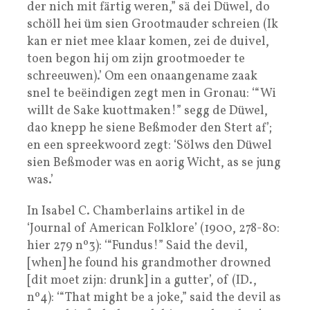
der nich mit färtig weren,” sä dei Düwel, do
schöll hei üm sien Grootmauder schreien (Ik
kan er niet mee klaar komen, zei de duivel,
toen begon hij om zijn grootmoeder te
schreeuwen).’ Om een onaangename zaak
snel te beëindigen zegt men in Gronau: ‘“Wi
willt de Sake kuottmaken!” segg de Düwel,
dao knepp he siene Beßmoder den Stert af’;
en een spreekwoord zegt: ‘Sölws den Düwel
sien Beßmoder was en aorig Wicht, as se jung
was.’
In Isabel C. Chamberlains artikel in de
‘Journal of American Folklore’ (1900, 278-80:
hier 279 nº3): ‘“Fundus!” Said the devil,
[when] he found his grandmother drowned
[dit moet zijn: drunk] in a gutter’, of (ID.,
nº4): ‘“That might be a joke,” said the devil as