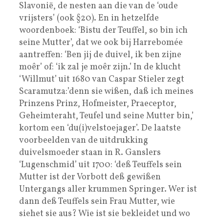
Slavonië, de nesten aan die van de ‘oude
vrijsters’ (ook §20). En in hetzelfde
woordenboek: ‘Bistu der Teuffel, so bin ich
seine Mutter’, dat we ook bij Harrebomée
aantreffen: ‘Ben jij de duivel, ik ben zijne
moêr’ of: ‘ik zal je moêr zijn.’ In de klucht
‘Willmut’ uit 1680 van Caspar Stieler zegt
Scaramutza:’denn sie wißen, daß ich meines
Prinzens Prinz, Hofmeister, Praeceptor,
Geheimteraht, Teufel und seine Mutter bin,’
kortom een ‘du(i)velstoejager’. De laatste
voorbeelden van de uitdrukking
duivelsmoeder staan in R. Ganslers
‘Lugenschmid’ uit 1700: ‘deß Teuffels sein
Mutter ist der Vorbott deß gewißen
Untergangs aller krummen Springer. Wer ist
dann deß Teuffels sein Frau Mutter, wie
siehet sie aus? Wie ist sie bekleidet und wo