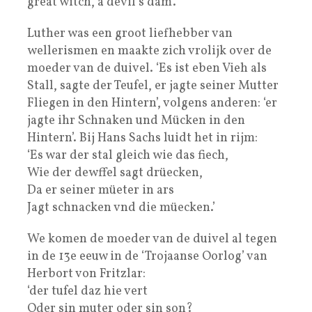
great witch, a devil’s dam’.
Luther was een groot liefhebber van
wellerismen en maakte zich vrolijk over de
moeder van de duivel. ‘Es ist eben Vieh als
Stall, sagte der Teufel, er jagte seiner Mutter
Fliegen in den Hintern’, volgens anderen: ‘er
jagte ihr Schnaken und Mücken in den
Hintern’. Bij Hans Sachs luidt het in rijm:
‘Es war der stal gleich wie das fiech,
Wie der dewffel sagt drüecken,
Da er seiner müeter in ars
Jagt schnacken vnd die müecken.’
We komen de moeder van de duivel al tegen
in de 13e eeuw in de ‘Trojaanse Oorlog’ van
Herbort von Fritzlar:
‘der tufel daz hie vert
Oder sin muter oder sin son?