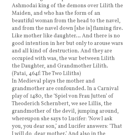
Ashmodai king of the demons over Lilith the
Maiden, and who has the form of an
beautiful woman from the head to the navel,
and from the navel down [she is] flaming fire.
Like mother like daughter… And there is no
good intention in her but only to arouse wars
and all kind of destruction. And they are
occupied with was, the war between Lilith
the Daughter, and Grandmother Lilith.
(Patai, 464f: The Two Liliths)
In Medieval plays the mother and
grandmother are confounded. In a Carnival
play of 1480, the ‘Spiel von Frau Jutten’ of
Theoderich Schernbert, we see Lillis, the
grandmother of the devil, jumping around,
whereupon she says to Lucifer: ‘Now I ask
you, you dear son,’ and Lucifer answers: ‘That
I will do, dear mother.’ And also in the