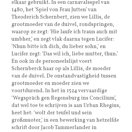
elkaar gebruikt. In een carnavalsspel van
1480, het ‘Spiel von Frau Jutten’ van
Theoderich Schernbert, zien we Lillis, de
grootmoeder van de duivel, rondspringen,
waarop ze zegt: ‘Hie laufe ich traun auch mit
umbher,’ en zegt vlak daarna tegen Lucifer:
‘Nhun bitte ich dich, du lieber sohn,’ en
Lucifer zegt: ‘Das wil ich, liebe mutter, thun.’
En ook in de personeelslijst voert
Schernberck haar op als Lillis, de moeder
van de duivel. De onstandvastigheid tussen
grootmoeder en moeder zien we
voortdurend. In het in 1524 vervaardige
‘Wegspräch gen Regensburg ins Concilium’,
dat wel toe te schrijven is aan Urban Rhegius,
heet het: ‘wolt der teufel und sein
großmuoter,’ in een bewerking van hetzelfde
schrift door Jacob Tammerlander in