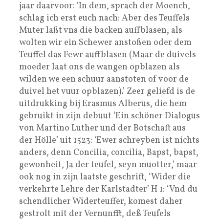
jaar daarvoor: ‘In dem, sprach der Moench,
schlag ich erst euch nach: Aber des Teuffels
Muter laßt vns die backen auffblasen, als
wolten wir ein Schewer anstoßen oder dem
Teuffel das Fewr auffblasen (Maar de duivels
moeder laat ons de wangen opblazen als
wilden we een schuur aanstoten of voor de
duivel het vuur opblazen).’ Zeer geliefd is de
uitdrukking bij Erasmus Alberus, die hem
gebruikt in zijn debuut ‘Ein schöner Dialogus
von Martino Luther und der Botschaft aus
der Hölle’ uit 1523: ‘Ewer schreyben ist nichts
anders, denn Concilia, concilia, Bapst, bapst,
gewonheit, Ja der teufel, seyn muotter,’ maar
ook nog in zijn laatste geschrift, ‘Wider die
verkehrte Lehre der Karlstadter’ H 1: ‘Vnd du
schendlicher Widerteuffer, komest daher
gestrolt mit der Vernunfft, deß Teufels