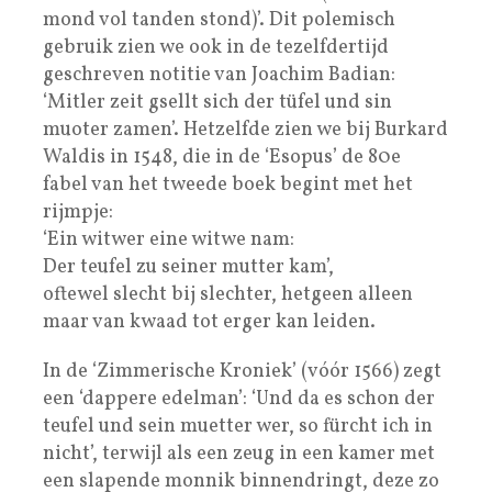
mond vol tanden stond)’. Dit polemisch
gebruik zien we ook in de tezelfdertijd
geschreven notitie van Joachim Badian:
‘Mitler zeit gsellt sich der tüfel und sin
muoter zamen’. Hetzelfde zien we bij Burkard
Waldis in 1548, die in de ‘Esopus’ de 80e
fabel van het tweede boek begint met het
rijmpje:
‘Ein witwer eine witwe nam:
Der teufel zu seiner mutter kam’,
oftewel slecht bij slechter, hetgeen alleen
maar van kwaad tot erger kan leiden.
In de ‘Zimmerische Kroniek’ (vóór 1566) zegt
een ‘dappere edelman’: ‘Und da es schon der
teufel und sein muetter wer, so fürcht ich in
nicht’, terwijl als een zeug in een kamer met
een slapende monnik binnendringt, deze zo