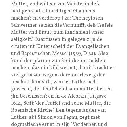
Mutter, vnd wilt sie zur Meisterin deß
heiligen vnd allmechtigen Glaubens
machen’; en verderop J 2a: ‘Die heylosen
Schwermer setzen die Vernunfft, deß Teufels
Mutter vnd Braut, zum fundament vnser
seligkeit.’ Daartussen in gelegen zijn de
citaten uit ‘Unterscheid der Evangelischen
und Bapistischen Messe’ (1539, D 3a): ‘Also
kund der pfarner zuo Steinheim am Mein
machen, das ein bild weinet, damit bracht er
viel gelts zuo wegen. darzuo schweig der
bischoff fein still, were er Lutherisch
gewesen, der teuffel vnd sein mutter hetten
jhn beschissen’; en in de Alcoran (Uitgave
1614, 80f): ‘der Teuffel vnd seine Mutter, die
Roemische Kirche’. Een tegenstander van
Luther, abt Simon von Pegau, zegt met
dogmatische ernst in zijn ‘Verderben und