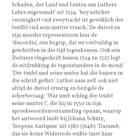
Schaden, der Land und Leuten aus Luthers
Lehre zugewandt’ uit 1524: ‘bey solicher
vneinigkeit vnd zweytracht ist gewißlich der
teuffel vnd sein mutter vrsach.’ De duivel en
zijn moeder representeren hier de
‘discordia’, een begrip, dat we veelvuldig in
geschriften in die tijd tegenkomen. Ook een
Zwitsers vlugschrift tussen 1524 en 1527 legt
de uitdrukking de tegenstanders in de mond:
‘Der teufel und seine muter hat die bauern in
die schrift gefürt.’ Luther nam zelf ook niet
altijd de duivel ernstig en bezigde de
schertsvraag: ‘War umb schlug der teufel
seine mutter?’, die hij in 1530 in zijn
spreekwoordenverzameling opnam, waarop
het antwoord luidt bij Johann Schütz,
‘Serpens Antiquus’ uit 1580 (164b): ‘Darumb,
das sie keine Widerrede wußte (met haar