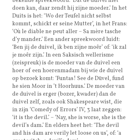
bekende spreekwoord: ‘Dat de duivel niet
doen kan, daar zendt hij zijne moeder.’ In het
Duits is het: ‘Wo der Teufel nicht selbst
kommt, schickt er seine Mutter’, in het Frans:
‘Où le diable ne peut aller – Sa mère tasche
d’y mander.’ Een ander spreekwoord luidt:
‘Ben jij de duivel, ik ben zijne moêr’ of: ‘ik zal
je moêr zijn.’ In een Saksisch wellerisme
(zeispreuk) is de moeder van de duivel een
hoer of een hoerenmadam bij wie de duivel
op bezoek komt: ‘Funtas! See de Düvel, fund
he sien Moor in ’t Hoorhuus.’ De moeder van
de duivel is erger (bozer, kwader) dan de
duivel zelf, zoals ook Shakespeare wist, die
in zijn ‘Comedy of Errors’ IV, 3 laat zeggen:
‘it is the devil.’ – ‘Nay, she is worse, she is the
devil’s dam.’ En elders heet het: ‘The devil
and his dam are verily let loose on us’, of: ‘a