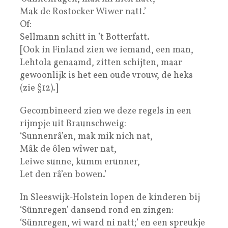
Mak de Rostocker Wiwer natt.’
Of:
Sellmann schitt in ’t Botterfatt.
[Ook in Finland zien we iemand, een man,
Lehtola genaamd, zitten schijten, maar
gewoonlijk is het een oude vrouw, de heks
(zie §12).]
Gecombineerd zien we deze regels in een
rijmpje uit Braunschweig:
‘Sunnenrâ’en, mak mik nich nat,
Mâk de ôlen wîwer nat,
Leiwe sunne, kumm erunner,
Let den râ’en bowen.’
In Sleeswijk-Holstein lopen de kinderen bij
‘Sünnregen’ dansend rond en zingen:
‘Sünnregen, wi ward ni natt;’ en een spreukje