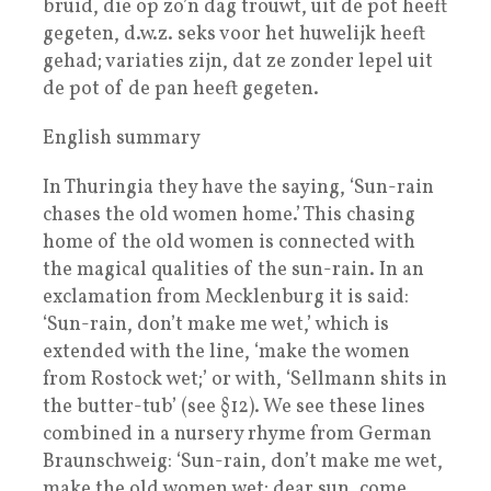
bruid, die op zo’n dag trouwt, uit de pot heeft
gegeten, d.w.z. seks voor het huwelijk heeft
gehad; variaties zijn, dat ze zonder lepel uit
de pot of de pan heeft gegeten.
English summary
In Thuringia they have the saying, ‘Sun-rain
chases the old women home.’ This chasing
home of the old women is connected with
the magical qualities of the sun-rain. In an
exclamation from Mecklenburg it is said:
‘Sun-rain, don’t make me wet,’ which is
extended with the line, ‘make the women
from Rostock wet;’ or with, ‘Sellmann shits in
the butter-tub’ (see §12). We see these lines
combined in a nursery rhyme from German
Braunschweig: ‘Sun-rain, don’t make me wet,
make the old women wet; dear sun, come