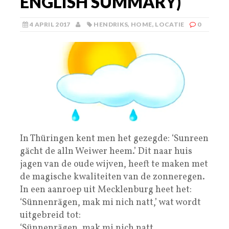
ENGLISH SUMMARY)
4 APRIL 2017
HENDRIKS
,
HOME
,
LOCATIE
0
In Thüringen kent men het gezegde: ‘Sunreen
gächt de alln Weiwer heem.’ Dit naar huis
jagen van de oude wijven, heeft te maken met
de magische kwaliteiten van de zonneregen.
In een aanroep uit Mecklenburg heet het:
‘Sünnenrägen, mak mi nich natt,’ wat wordt
uitgebreid tot:
‘Sünnenrägen, mak mi nich natt,