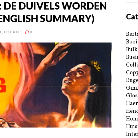
): DE DUIVELS WORDEN
Cat
ENGLISH SUMMARY)
E
,
LOCATIE
0
Bert
Booi
Bulk
Busi
Coll
Copy
Enge
Gim
Glos
Haer
Hend
Hom
Huis
Inte