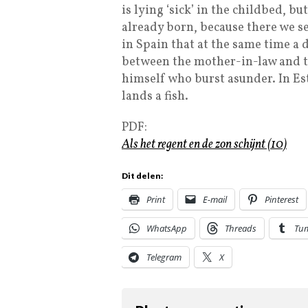
is lying ‘sick’ in the childbed, b
already born, because there we se
in Spain that at the same time a 
between the mother-in-law and the
himself who burst asunder. In Est
lands a fish.
PDF:
Als het regent en de zon schijnt (10)
Dit delen:
Print
E-mail
Pinterest
WhatsApp
Threads
Tu
Telegram
X