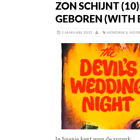
ZON SCHIJNT (10
GEBOREN (WITH 
2 JANUARI 2017
HENDRIKS
,
HOM
In Spanje kent men de spreuk: