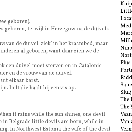
Kni
Littl
Loca
wee geboren).
Med
s geboren, terwijl in Herzegowina de duivels
Merc
Mill
uw van de duivel ‘ziek’ in het kraambed, maar
Niho
kinderen al geboren, want daar zien we de
Nort
Plus
ook een duivel moet sterven en in Catalonië
Port
der en de vrouw van de duivel.
Ridd
 uit elkaar barst.
Sam
n. In Italië haalt hij een vis op.
Sluij
The 
The 
hen it rains while the sun shines, one devil
Vaan
 in Belgrade little devils are born, while in
Van
ng. In Northwest Estonia the wife of the devil
Verm