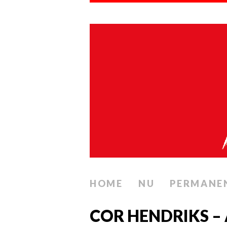
HOME
NU
PERMANE
COR HENDRIKS – 