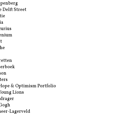
ppenberg
e Delft Street
tie
ia
urius
enium
t
he
retten
erboek
son
ters
Hope & Optimism Portfolio
Young Lions
drager
 Gogh
eer-Lagerveld