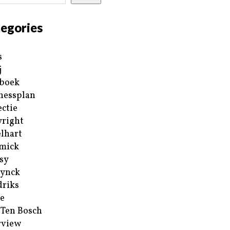
egories
s
j
boek
nessplan
ectie
right
lhart
mick
sy
ynck
riks
e
 Ten Bosch
rview