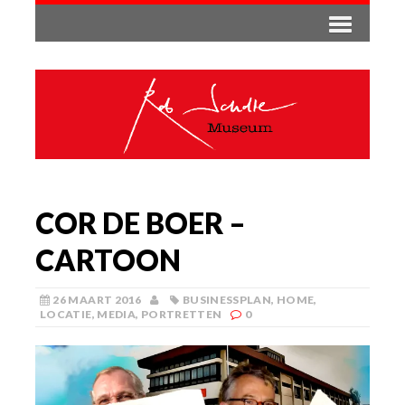
COR DE BOER –
CARTOON
26 MAART 2016
BUSINESSPLAN
,
HOME
,
LOCATIE
,
MEDIA
,
PORTRETTEN
0