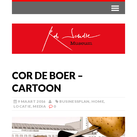
COR DE BOER –
CARTOON
9 MAART 2016
BUSINESSPLAN
,
HOME
,
LOCATIE
,
MEDIA
0