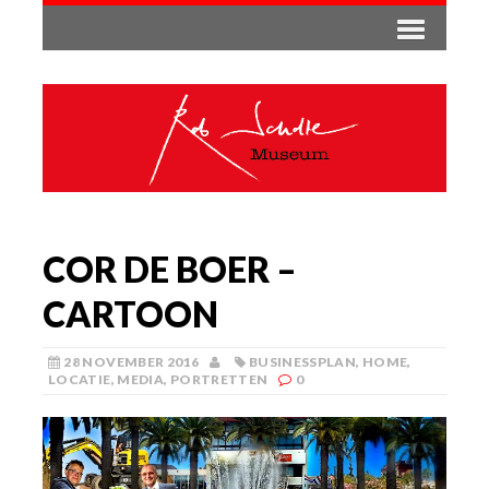
COR DE BOER –
CARTOON
28 NOVEMBER 2016
BUSINESSPLAN
,
HOME
,
LOCATIE
,
MEDIA
,
PORTRETTEN
0