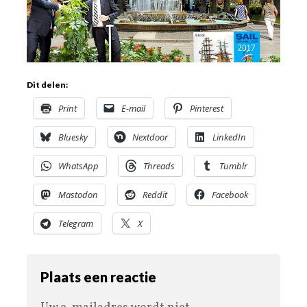
Dit delen:
Print
E-mail
Pinterest
Bluesky
Nextdoor
LinkedIn
WhatsApp
Threads
Tumblr
Mastodon
Reddit
Facebook
Telegram
X
Plaats een reactie