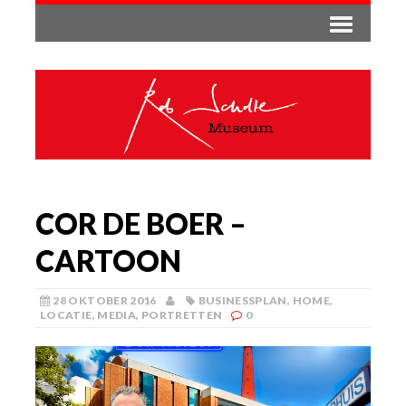
COR DE BOER –
CARTOON
28 OKTOBER 2016
BUSINESSPLAN
,
HOME
,
LOCATIE
,
MEDIA
,
PORTRETTEN
0