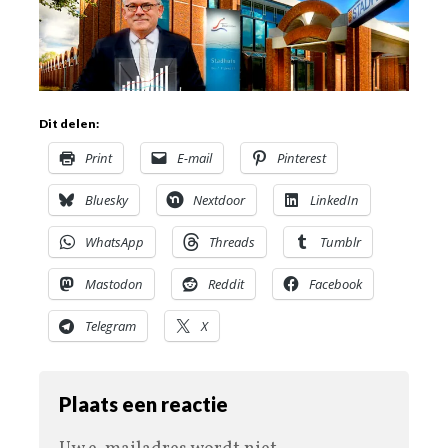
Dit delen:
Print
E-mail
Pinterest
Bluesky
Nextdoor
LinkedIn
WhatsApp
Threads
Tumblr
Mastodon
Reddit
Facebook
Telegram
X
Plaats een reactie