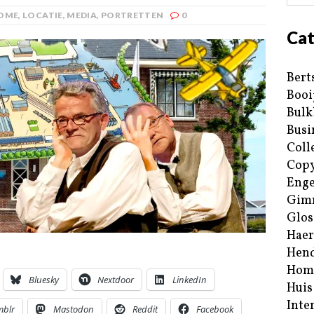
OME
,
LOCATIE
,
MEDIA
,
PORTRETTEN
0
Cat
Bert
Booi
Bulk
Busi
Coll
Copy
Enge
Gim
Glos
Haer
Hend
Hom
Bluesky
Nextdoor
LinkedIn
Huis
Inte
mblr
Mastodon
Reddit
Facebook