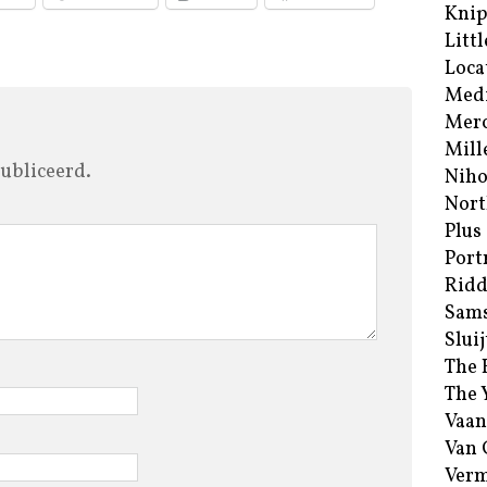
Kni
Littl
Loca
Med
Merc
Mill
ubliceerd.
Niho
Nort
Plus
Port
Ridd
Sam
Sluij
The 
The 
Vaan
Van
Verm