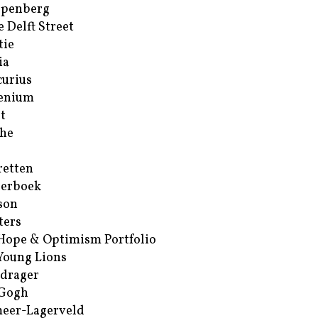
ppenberg
e Delft Street
tie
ia
urius
enium
t
he
retten
erboek
son
ters
Hope & Optimism Portfolio
Young Lions
drager
 Gogh
eer-Lagerveld