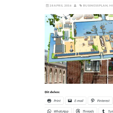
28 APRIL 2016
BUSINESSPLAN
,
H
Dit delen:
Print
E-mail
Pinterest
WhatsApp
Threads
Tu