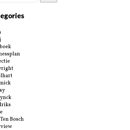
egories
s
j
boek
nessplan
ectie
right
lhart
mick
sy
ynck
riks
e
 Ten Bosch
rview