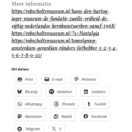
Meer informatie
https://robscholtemuseum.nl/hans-den-hartog-
jager-museum-de-fundatie-zwolle-vrijheid-de-
vijftig-nederlandse-kernkunstwerken-vanaf-1968/
https://robscholtemuseum.nl/?s=Nostalgia
https://robscholtemuseum.nl/toneelgroep-
amsterdam-gerardjan-rijnders-liefhebber-1-2-3-4-
5-6-7-8-9-10/
Dit delen:
Print
E-mail
Pinterest
Bluesky
Nextdoor
LinkedIn
WhatsApp
Threads
Tumblr
Mastodon
Reddit
Facebook
Telegram
X