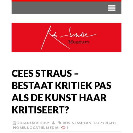
CEES STRAUS –
BESTAAT KRITIEK PAS
ALS DE KUNST HAAR
KRITISEERT?
23 JANUARI 2019
BUSINESSPLAN
,
COPYRIGHT
,
HOME
,
LOCATIE
,
MEDIA
1