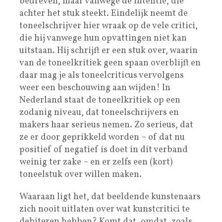
bedreven, maar vanwege de intentie, die
achter het stuk steekt. Eindelijk neemt de
toneelschrijver hier wraak op de vele critici,
die hij vanwege hun opvattingen niet kan
uitstaan. Hij schrijft er een stuk over, waarin
van de toneelkritiek geen spaan overblijft en
daar mag je als toneelcriticus vervolgens
weer een beschouwing aan wijden! In
Nederland staat de toneelkritiek op een
zodanig niveau, dat toneelschrijvers en
makers haar serieus nemen. Zo serieus, dat
ze er door geprikkeld worden – of dat nu
positief of negatief is doet in dit verband
weinig ter zake – en er zelfs een (kort)
toneelstuk over willen maken.
Waaraan ligt het, dat beeldende kunstenaars
zich nooit uitlaten over wat kunstcritici te
debiteren hebben? Komt dat, omdat, zoals