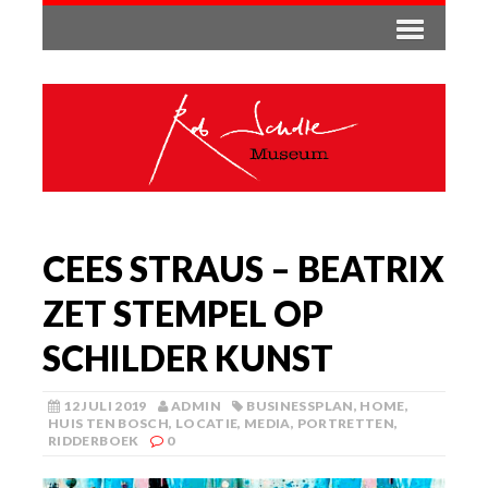
CEES STRAUS – BEATRIX
ZET STEMPEL OP
SCHILDER KUNST
12 JULI 2019
ADMIN
BUSINESSPLAN
,
HOME
,
HUIS TEN BOSCH
,
LOCATIE
,
MEDIA
,
PORTRETTEN
,
RIDDERBOEK
0