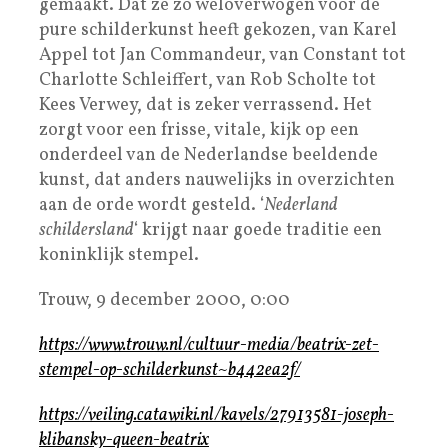
gemaakt. Dat ze zo weloverwogen voor de
pure schilderkunst heeft gekozen, van Karel
Appel tot Jan Commandeur, van Constant tot
Charlotte Schleiffert, van Rob Scholte tot
Kees Verwey, dat is zeker verrassend. Het
zorgt voor een frisse, vitale, kijk op een
onderdeel van de Nederlandse beeldende
kunst, dat anders nauwelijks in overzichten
aan de orde wordt gesteld. ‘
Nederland
schildersland
‘ krijgt naar goede traditie een
koninklijk stempel.
Trouw, 9 december 2000, 0:00
https://www.trouw.nl/cultuur-media/beatrix-zet-
stempel-op-schilderkunst~b442ea2f/
https://veiling.catawiki.nl/kavels/27913581-joseph-
klibansky-queen-beatrix