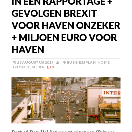
IN ÉÉN RAPPORTAGE +
GEVOLGEN BREXIT
VOOR HAVEN ONZEKER
+ MILJOEN EURO VOOR
HAVEN
23 AUGUSTUS 2019
BUSINESSPLAN
,
HOME
,
LOCATIE
,
MEDIA
0