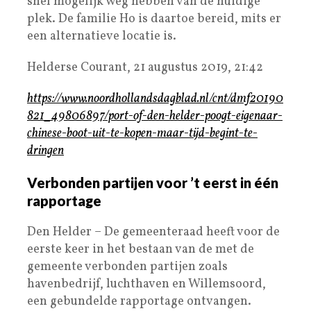
snel mogelijk weg hebben van de huidige
plek. De familie Ho is daartoe bereid, mits er
een alternatieve locatie is.
Helderse Courant, 21 augustus 2019, 21:42
https://www.noordhollandsdagblad.nl/cnt/dmf20190
821_49806897/port-of-den-helder-poogt-eigenaar-
chinese-boot-uit-te-kopen-maar-tijd-begint-te-
dringen
Verbonden partijen voor ’t eerst in één
rapportage
Den Helder – De gemeenteraad heeft voor de
eerste keer in het bestaan van de met de
gemeente verbonden partijen zoals
havenbedrijf, luchthaven en Willemsoord,
een gebundelde rapportage ontvangen.