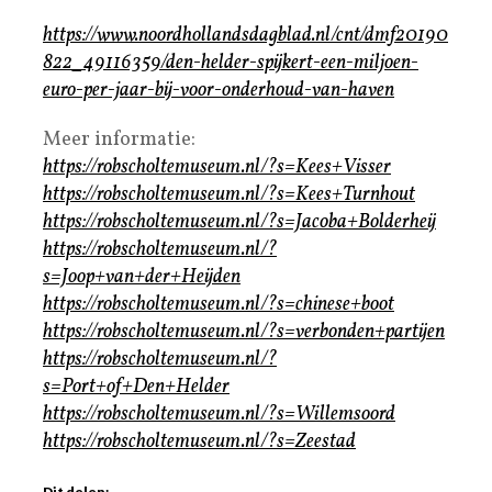
https://www.noordhollandsdagblad.nl/cnt/dmf20190
822_49116359/den-helder-spijkert-een-miljoen-
euro-per-jaar-bij-voor-onderhoud-van-haven
Meer informatie:
https://robscholtemuseum.nl/?s=Kees+Visser
https://robscholtemuseum.nl/?s=Kees+Turnhout
https://robscholtemuseum.nl/?s=Jacoba+Bolderheij
https://robscholtemuseum.nl/?
s=Joop+van+der+Heijden
https://robscholtemuseum.nl/?s=chinese+boot
https://robscholtemuseum.nl/?s=verbonden+partijen
https://robscholtemuseum.nl/?
s=Port+of+Den+Helder
https://robscholtemuseum.nl/?s=Willemsoord
https://robscholtemuseum.nl/?s=Zeestad
Dit delen: