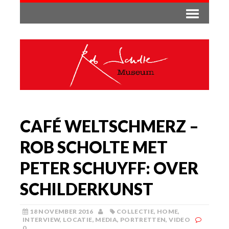
CAFÉ WELTSCHMERZ –
ROB SCHOLTE MET
PETER SCHUYFF: OVER
SCHILDERKUNST
18 NOVEMBER 2016
COLLECTIE
,
HOME
,
INTERVIEW
,
LOCATIE
,
MEDIA
,
PORTRETTEN
,
VIDEO
0