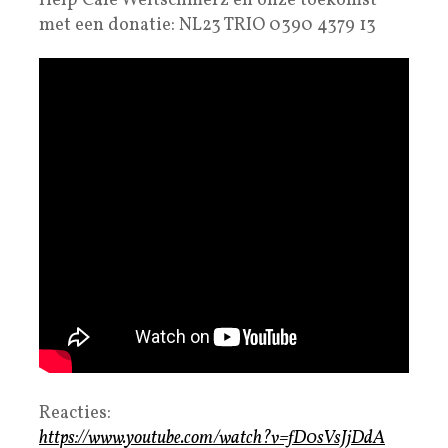
Help Café Weltschmerz en onze toekomst
met een donatie: NL23 TRIO 0390 4379 13
Reacties:
https://www.youtube.com/watch?v=fD0sVsJjDdA