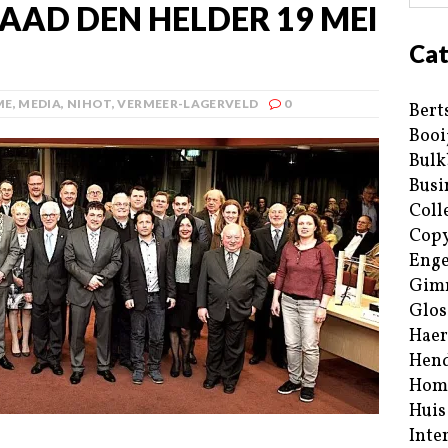
AD DEN HELDER 19 MEI
Cat
ME
,
MEDIA
,
NIHOT
,
VERMEER-LAGERVELD
0
Bert
Booi
Bulk
Busi
Coll
Copy
Enge
Gim
Glos
Haer
Hend
Hom
Huis
Inte