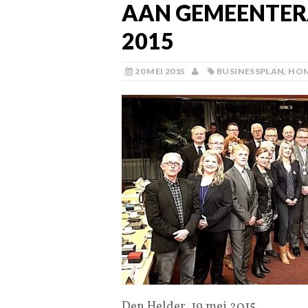
AAN GEMEENTERA
2015
20 MEI 2015
BUSINESSPLAN
,
HO
Den Helder, 19 mei 2015.