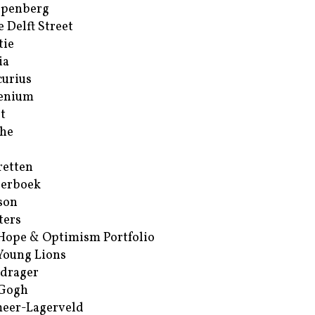
ppenberg
e Delft Street
tie
ia
urius
enium
t
he
retten
erboek
son
ters
Hope & Optimism Portfolio
Young Lions
drager
 Gogh
eer-Lagerveld