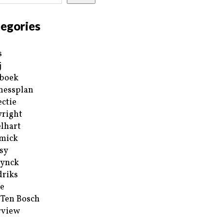
egories
s
j
boek
nessplan
ectie
right
lhart
mick
sy
ynck
riks
e
 Ten Bosch
rview