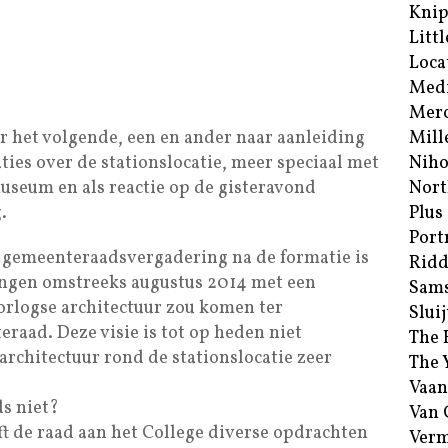
Kni
Littl
Loca
Med
Merc
or het volgende, een en ander naar aanleiding
Mill
ties over de stationslocatie, meer speciaal met
Niho
useum en als reactie op de gisteravond
Nort
.
Plus
Port
e gemeenteraadsvergadering na de formatie is
Ridd
ongen omstreeks augustus 2014 met een
Sam
rlogse architectuur zou komen ter
Sluij
raad. Deze visie is tot op heden niet
The 
architectuur rond de stationslocatie zeer
The 
Vaan
ds niet?
Van
ft de raad aan het College diverse opdrachten
Verm