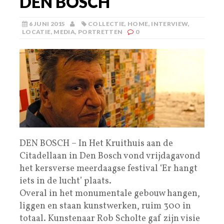
DEN BOSCH
6 JUNI 2015
COLLECTIE
,
HOME
,
INTERVIEW
,
LOCATIE
,
MEDIA
,
PORTRETTEN
0
DEN BOSCH – In Het Kruithuis aan de
Citadellaan in Den Bosch vond vrijdagavond
het kersverse meerdaagse festival ‘Er hangt
iets in de lucht’ plaats.
Overal in het monumentale gebouw hangen,
liggen en staan kunstwerken, ruim 300 in
totaal. Kunstenaar Rob Scholte gaf zijn visie