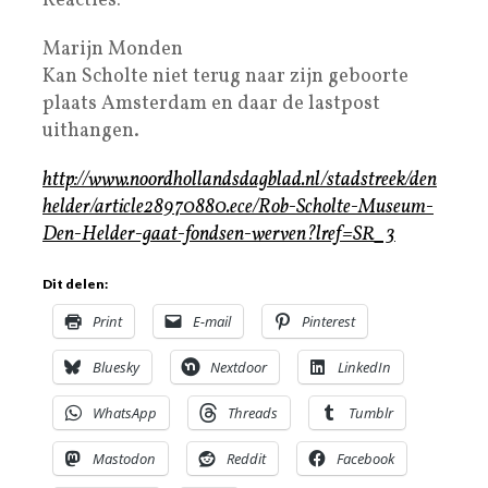
Reacties:
Marijn Monden
Kan Scholte niet terug naar zijn geboorte
plaats Amsterdam en daar de lastpost
uithangen.
http://www.noordhollandsdagblad.nl/stadstreek/den
helder/article28970880.ece/Rob-Scholte-Museum-
Den-Helder-gaat-fondsen-werven?lref=SR_3
Dit delen:
Print
E-mail
Pinterest
Bluesky
Nextdoor
LinkedIn
WhatsApp
Threads
Tumblr
Mastodon
Reddit
Facebook