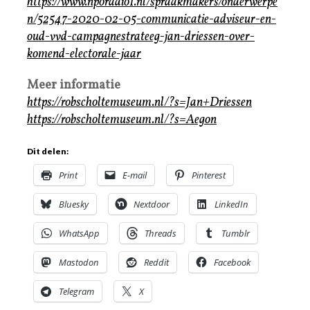
https://www.nporadio1.nl/spraakmakers/onderwerpe
n/52547-2020-02-05-communicatie-adviseur-en-
oud-vvd-campagnestrateeg-jan-driessen-over-
komend-electorale-jaar
Meer informatie
https://robscholtemuseum.nl/?s=Jan+Driessen
https://robscholtemuseum.nl/?s=Aegon
Dit delen:
Print
E-mail
Pinterest
Bluesky
Nextdoor
LinkedIn
WhatsApp
Threads
Tumblr
Mastodon
Reddit
Facebook
Telegram
X