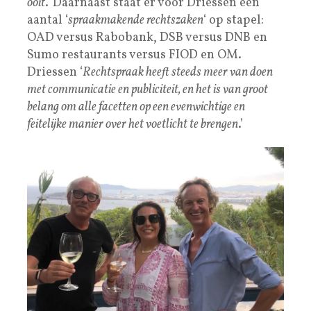
ooit
.’ Daarnaast staat er voor Driessen een
aantal ‘
spraakmakende rechtszaken
‘ op stapel:
OAD versus Rabobank, DSB versus DNB en
Sumo restaurants versus FIOD en OM.
Driessen ‘
Rechtspraak heeft steeds meer van doen
met communicatie en publiciteit, en het is van groot
belang om alle facetten op een evenwichtige en
feitelijke manier over het voetlicht te brengen
.’