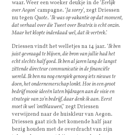
waar. Weer een woeker deukje in de ‘
Eerlijk
over Aegon
’ campagne. ‘
Ja sorry
’, zegt Driessen
nu tegen
Quote
. ‘
Ik was op vakantie op dat moment,
dat verhaal over die Tweet over Beatrix is echt onzin.
Maar het klopte inderdaad wel, dat ik vertrek
.’
Driessen vindt het welletjes na 14 jaar. ‘
Ik ben
juist gevraagd te blijven, die bron van jullie had het
echt slechts half goed. Ik ben al jaren lang de langst
zittende directeur communicatie in de financiële
wereld. Ik ben nu nog energiek genoeg iets nieuws te
doen, het ondernemerschap lonkt. Hoe in een groot
bedrijf mooie ideeën laten bijdragen aan de visie en
strategie van zo’n bedrijf, daar denk ik aan. Eerst
moet ik wel ‘ontblauwen’,
’ zegt Driessen
verwijzend naar de huiskleur van Aegon.
Driessen gaat zich het komende half jaar
bezig houden met de overdracht van zijn