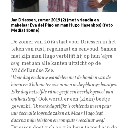
Jan Driessen, zomer 2019 (2) (met vriendin en
makelaar Eva del Pino en man Hugo Hasenbos) (foto
Mediatribune)
De zomer van 2019 staat voor Driessen in het
teken van rust, regelmaat en eenvoud. Samen
met zijn man Hugo verblijft hij op hun ‘
eigen
berg
‘ met aan alle kanten uitzicht op de
Middellandse Zee.
‘
Voor dag en dauw wandelen met de honden van de
buren en 2 kilometer zwemmen in diepblauwe baaitjes.
Elke dag hetzelfde ritme geeft een heerlijk gevoel van
onthaasting
.’ Ook wordt er een (klein) beetje
gewerkt. ‘I
k werk dagelijks ’s ochtends in een paar
uur toch alle lopende zaken af. Maar Hugo legt
daarna mijn telefoon en computer resoluut weg.
‘
Driessen doet zich op zijn berg tegoed aan de