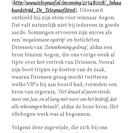
(
http://www.telegraaf.nl/incoming/21548008/_Inhaa
kwedstrijd_De_Telegraaf.html
). Uiteraard
onthield hij zijn stem voor winnaar Aegon.
Dat valt natuurlijk niet bij iedereen in goede
aarde. Sommigen ervoeren zijn succes als
een ‘
megalomane egotrip
’ en betichtten
Driessen van ‘
Zonnekoning gedrag
’, aldus een
bron binnen Aegon, die ons vorige week al
tipte over het vertrek van Driessen. Vooral
zijn boot tripjes op kosten van de zaak,
waarna Driessen graag mocht twitteren
welke VIP’s hij aan boord had, vormden een
bron van ergernis. ‘
Het draait al jaren steeds
meer om Jan, en al lang niet meer om het bedrijf, dat
alle rekeningen betaalt
’, aldus de boze bron. Het
ellebogen werk was al begonnen.
Volgens deze ingewijde, die zich bij ons