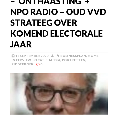
– ‘ONTHAASTING’ +
NPO RADIO – OUD VVD
STRATEEG OVER
KOMEND ELECTORALE
JAAR
18 SEPTEMBER 2020
BUSINESSPLAN
,
HOME
,
INTERVIEW
,
LOCATIE
,
MEDIA
,
PORTRETTEN
,
RIDDERBOEK
0