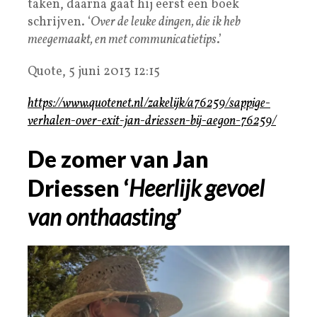
taken, daarna gaat hij eerst een boek
schrijven. ‘
Over de leuke dingen, die ik heb
meegemaakt, en met communicatietips
.’
Quote,
5 juni 2013 12:15
https://www.quotenet.nl/zakelijk/a76259/sappige-
verhalen-over-exit-jan-driessen-bij-aegon-76259/
De zomer van Jan
Driessen ‘
Heerlijk gevoel
van onthaasting
’