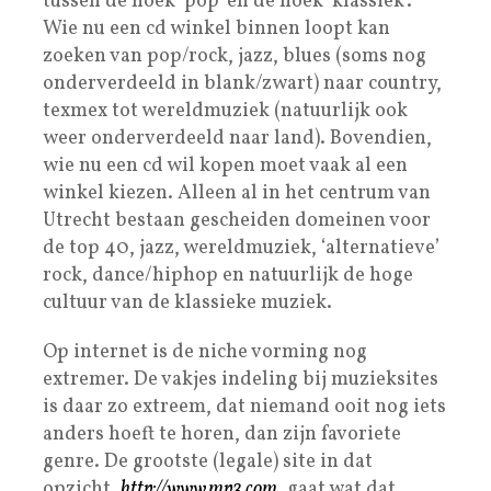
tussen de hoek ‘pop’ en de hoek ‘klassiek’.
Wie nu een cd winkel binnen loopt kan
zoeken van pop/rock, jazz, blues (soms nog
onderverdeeld in blank/zwart) naar country,
texmex tot wereldmuziek (natuurlijk ook
weer onderverdeeld naar land). Bovendien,
wie nu een cd wil kopen moet vaak al een
winkel kiezen. Alleen al in het centrum van
Utrecht bestaan gescheiden domeinen voor
de top 40, jazz, wereldmuziek, ‘alternatieve’
rock, dance/hiphop en natuurlijk de hoge
cultuur van de klassieke muziek.
Op internet is de niche vorming nog
extremer. De vakjes indeling bij muzieksites
is daar zo extreem, dat niemand ooit nog iets
anders hoeft te horen, dan zijn favoriete
genre. De grootste (legale) site in dat
opzicht,
http://www.mp3.com
, gaat wat dat