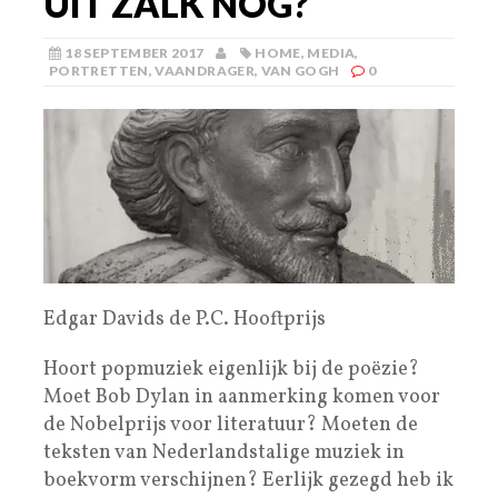
UIT ZALK NOG?
18 SEPTEMBER 2017
HOME
,
MEDIA
,
PORTRETTEN
,
VAANDRAGER
,
VAN GOGH
0
Edgar Davids de P.C. Hooftprijs
Hoort popmuziek eigenlijk bij de poëzie?
Moet Bob Dylan in aanmerking komen voor
de Nobelprijs voor literatuur? Moeten de
teksten van Nederlandstalige muziek in
boekvorm verschijnen? Eerlijk gezegd heb ik