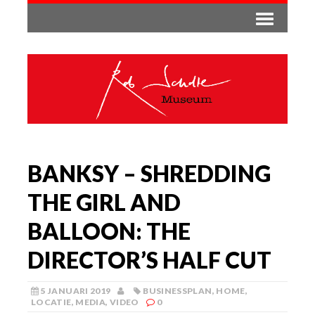
BANKSY – SHREDDING
THE GIRL AND
BALLOON: THE
DIRECTOR’S HALF CUT
5 JANUARI 2019
BUSINESSPLAN
,
HOME
,
LOCATIE
,
MEDIA
,
VIDEO
0