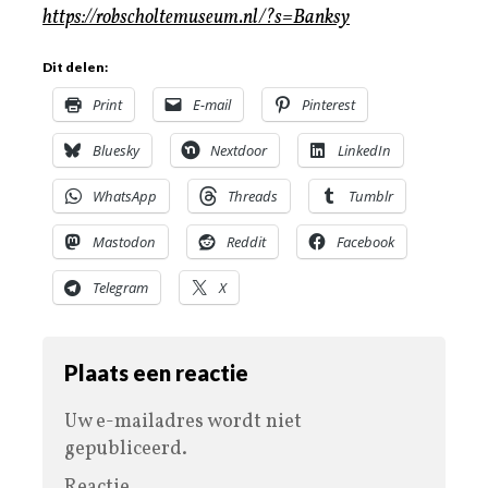
https://robscholtemuseum.nl/?s=Banksy
Dit delen:
Print
E-mail
Pinterest
Bluesky
Nextdoor
LinkedIn
WhatsApp
Threads
Tumblr
Mastodon
Reddit
Facebook
Telegram
X
Plaats een reactie
Uw e-mailadres wordt niet
gepubliceerd.
Reactie