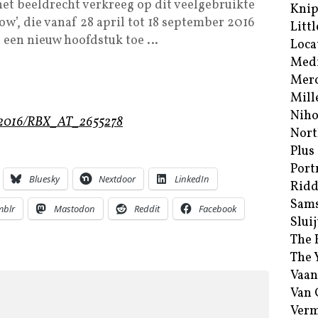
het beeldrecht verkreeg op dit veelgebruikte
Kni
’, die vanaf 28 april tot 18 september 2016
Littl
te een nieuw hoofdstuk toe …
Loca
Med
Merc
Mill
Niho
05-2016/RBX_AT_2655278
Nort
Plus
Port
Bluesky
Nextdoor
LinkedIn
Ridd
Sam
mblr
Mastodon
Reddit
Facebook
Sluij
The 
The 
Vaan
Van
Verm