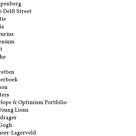
ppenberg
e Delft Street
tie
ia
urius
enium
t
he
retten
erboek
son
ters
Hope & Optimism Portfolio
Young Lions
drager
 Gogh
eer-Lagerveld