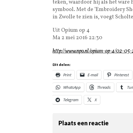
teken, waardoor hij als het ware 
symbool. Met de ‘Embroidery Show
in Zwolle te zien is, voegt Schol
Uit Opium op 4
Ma 2 mei 2016 22:30
http://www.npo.nl/opium-op-4/02-
Dit delen:
Print
E-mail
Pinterest
WhatsApp
Threads
Tu
Telegram
X
Plaats een reactie