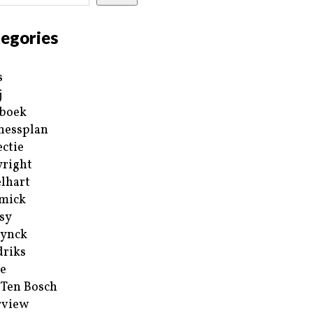
egories
s
j
boek
nessplan
ectie
right
lhart
mick
sy
ynck
riks
e
 Ten Bosch
rview