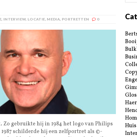
Cat
E
,
INTERVIEW
,
LOCATIE
,
MEDIA
,
PORTRETTEN
0
Bert
Booi
Bulk
Busi
Coll
Copy
Enge
Gim
Glos
Haer
Hend
Hom
 Zo gebruikte hij in 1984 het logo van Philips
Huis
n 1987 schilderde hij een zelfportret als ©-
Inte