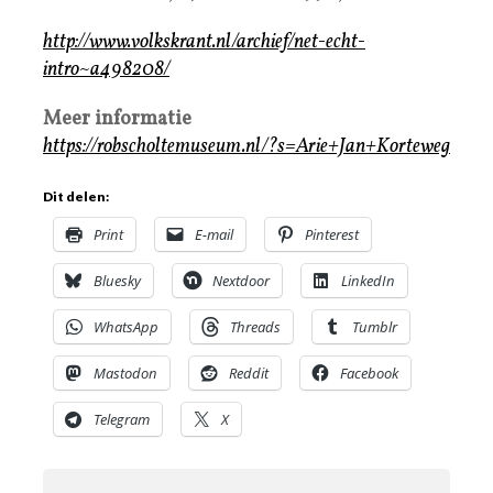
http://www.volkskrant.nl/archief/net-echt-
intro~a498208/
Meer informatie
https://robscholtemuseum.nl/?s=Arie+Jan+Korteweg
Dit delen:
Print
E-mail
Pinterest
Bluesky
Nextdoor
LinkedIn
WhatsApp
Threads
Tumblr
Mastodon
Reddit
Facebook
Telegram
X