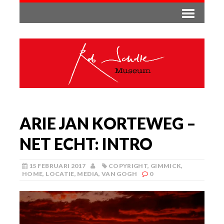
ARIE JAN KORTEWEG –
NET ECHT: INTRO
15 FEBRUARI 2017
COPYRIGHT
,
GIMMICK
,
HOME
,
LOCATIE
,
MEDIA
,
VAN GOGH
0