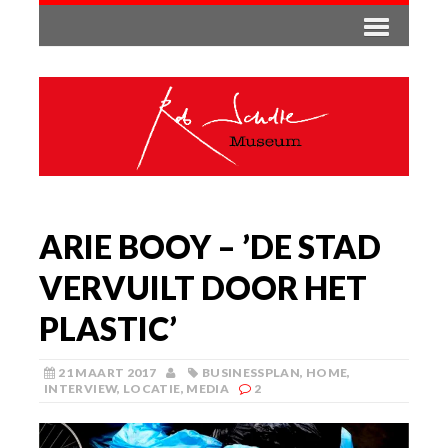
ARIE BOOY – ’DE STAD
VERVUILT DOOR HET
PLASTIC’
21 MAART 2017
BUSINESSPLAN
,
HOME
,
INTERVIEW
,
LOCATIE
,
MEDIA
2