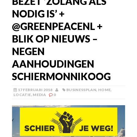
BEZET ’ZOLANG ALS
NODIG IS’ +
@GREENPEACENL +
BLIK OP NIEUWS –
NEGEN
AANHOUDINGEN
SCHIERMONNIKOOG
17 FEBRUARI 2018
BUSINESSPLAN
,
HOME
,
LOCATIE
,
MEDIA
0