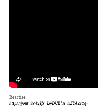
Reacties
https://youtu.be/t4Jfx_LwDUE?si=bjZYA4s0q-