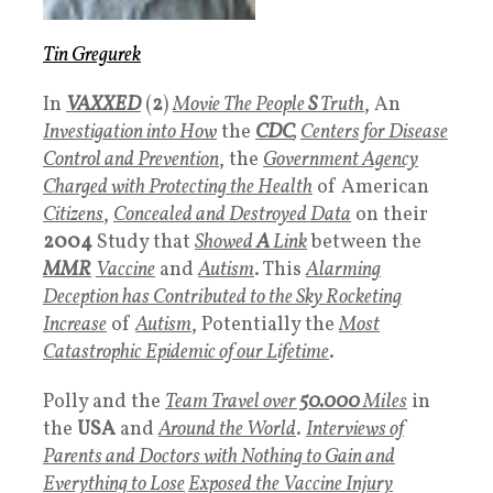
Tin Gregurek
In
VAXXED
(
2
)
Movie The People
S
Truth
, An
Investigation into How
the
CDC
,
Centers for Disease
Control and Prevention
, the
Government Agency
Charged with Protecting the Health
of American
Citizens
,
Concealed and Destroyed Data
on their
2004
Study that
Showed
A
Link
between the
MMR
Vaccine
and
Autism
. This
Alarming
Deception has Contributed to the Sky Rocketing
Increase
of
Autism
, Potentially the
Most
Catastrophic Epidemic of our Lifetime
.
Polly and the
Team Travel
over
50.000
Miles
in
the
USA
and
Around the World
.
Interviews of
Parents and Doctors with Nothing to Gain and
Everything to Lose
Exposed the Vaccine Injury