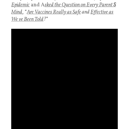
Epidemic
and A
sked the Question on Every Parent
S
Mind
, “
Are Vaccines Really as Safe
and
Effective as
We ve Been Told
?
”