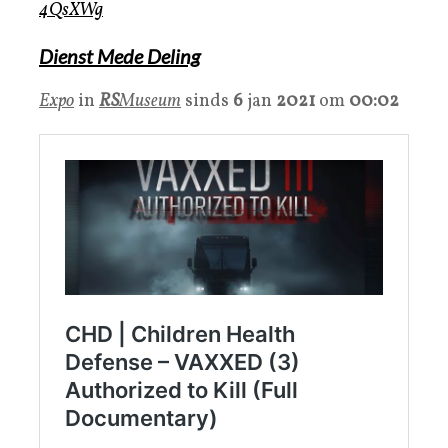
4QsXWg
Dienst Mede Deling
Expo
in
RS
Museum
sinds
6
jan
2021
om
00:02