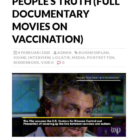
PEOPLE S TRUTH (FULL
DOCUMENTARY
MOVIES ON
VACCINATION)
4 FEBRUARI 2025
ADMIN
BUSINESSPLAN
,
HOME
,
INTERVIEW
,
LOCATIE
,
MEDIA
,
PORTRETTEN
,
RIDDERBOEK
,
VIDEO
0