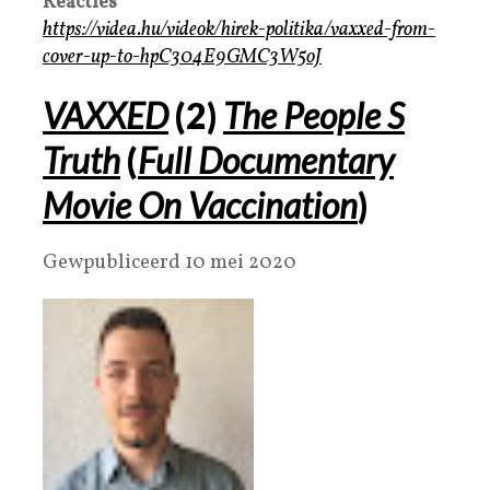
Reacties
https://videa.hu/videok/hirek-politika/vaxxed-from-
cover-up-to-hpC304E9GMC3W5oJ
V
AXXED
(
2
)
The People S
Trut
h
(
Full Documentary
Movie On Vaccination
)
Gewpubliceerd 10 mei 2020