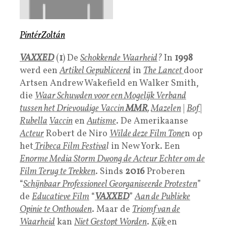
PintérZoltán
VAXXED
(
1
) De
Schokkende Waarheid
?
In
1998
werd een
Artikel Gepubliceerd
in
The Lancet
door
Artsen Andrew Wakefield en Walker Smith,
die
Waar Schuwden voor een Mogelijk Verband
tussen het Drievoudige Vaccin
MMR
,
Mazelen
|
Bof
|
Rubella
Vaccin
en
Autisme
. De Amerikaanse
Acteur
Robert de Niro
Wilde deze Film Tone
n op
het
Tribeca Film Festiva
l
in New York. Een
Enorme Media Storm Dwong de Acteur Echter om de
Film Terug te Trekken
. Sinds
2016
Proberen
“
Schijnbaar Professioneel Georganiseerde Protesten
”
de
Educatieve Film
“
VAXXED
”
Aan de Publieke
Opinie te Onthouden
. Maar de
Triomf van de
Waarheid
kan
Niet Gestopt Worden
.
K
i
jk
en