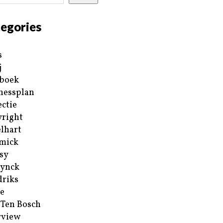
egories
s
j
boek
nessplan
ectie
right
lhart
mick
sy
ynck
riks
e
 Ten Bosch
rview