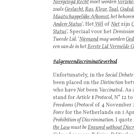
Neergelegd Recht
moet worden
Verzeke
zoals
Geslacht
,
Ras
,
Kleur
,
Taal
,
Godsdi
Maatschappelijke Afkomst
, het behore
Andere Status
’. Het
Wél
of
Niet
zijn
G
Status
’. Speciaal voor het
Demission
Tweede Lid.
‘
Niemand
mag worden
Ged
een van de in het
Eerste Lid Vermelde 
#algemeendiscriminatieverbod
Unfortunately, in the
Social Debate
been placed on the
Distinction
bet
who have
Not
been
Vaccinated
. As 
stand for
Article
1
Protocol,
N° 12 to
Freedoms
(
Protocol
of 4 November
Force
for the Netherlands on 1 Apr
Prohibition of Discrimination.
I quote
the Law
must be
Ensured without Disc