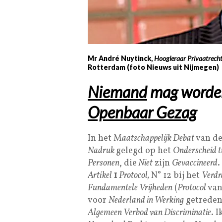
Mr André Nuytinck,
Hoogleraar Privaatrecht
Rotterdam (foto Nieuws uit Nijmegen)
Niemand
mag word
Openbaar Gezag
In het M
aatschappelijk Debat
van de
Nadruk
gelegd op het
Onderscheid t
Personen
, die
Niet
zijn
Gevaccineerd
.
Artikel
1
Protocol,
N° 12 bij het
Verdr
Fundamentele Vrijheden
(
Protocol
van
voor
Nederland in Werking
getreden 
Algemeen Verbod van Discriminatie
. I