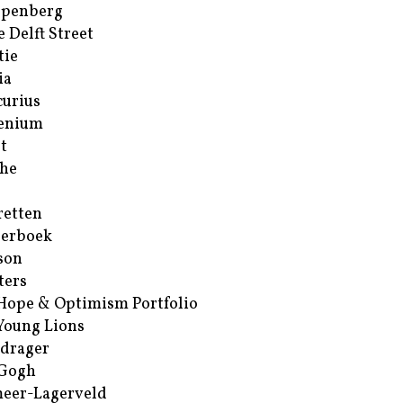
ppenberg
e Delft Street
tie
ia
urius
enium
t
he
retten
erboek
son
ters
Hope & Optimism Portfolio
Young Lions
drager
 Gogh
eer-Lagerveld