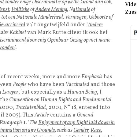
rd zonder enige Discriminatie
op welke
Grond
dan ook,
Vide
enst
,
Politieke
of
Andere Mening
, N
ationale
of
Zues
n tot een
Nationale Minderheid
,
Vermogen
,
Geboorte
of
evaccineerd
valt ongetwijfeld onder ‘
Andere
aire Kabinet
van Mark Rutte citeer ik ook het
iscrimineerd
door enig
Openbaar Gezag
op met name
Gronden
’.
of recent weeks, more and more
Emphasis
has
ween
People
who have been
Vaccinated
and those
a
Lawyer
, but especially as a
Human Being
, I
 the
Convention on Human Rights and Fundamental
 2000,
Tractatenblad
, 2001, N° 18, entered into
il 2005). This
Article
contains a
General
Paragraph
1
. ‘
The
Enjoyment of any Right laid down in
rimination on any Grounds
, such as
Gender
,
Race
,