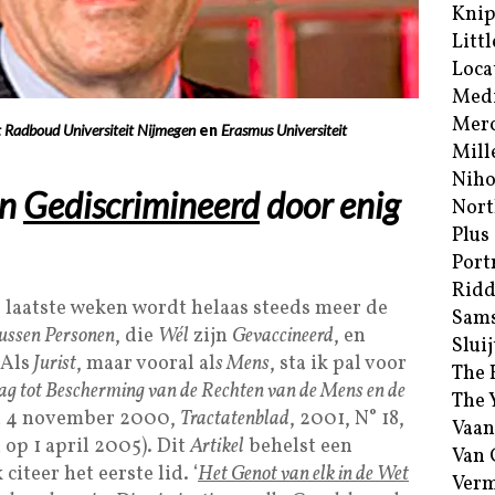
Kni
Littl
Loca
Med
Merc
 Radboud Universiteit Nijmegen
en
Erasmus Universiteit
Mill
Niho
en
Gediscrimineerd
door enig
Nort
Plus
Port
Ridd
 laatste weken wordt helaas steeds meer de
Sam
ussen Personen
, die
Wél
zijn
Gevaccineerd
, en
Sluij
 Als
Jurist
, maar vooral al
s Mens
, sta ik pal voor
The 
ag tot Bescherming van de Rechten van de Mens en de
The 
 4 november 2000,
Tractatenblad
, 2001, N° 18,
Vaan
op 1 april 2005). Dit
Artikel
behelst een
Van
k citeer het eerste lid. ‘
Het Genot van elk in de Wet
Verm