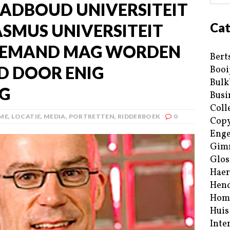
ADBOUD UNIVERSITEIT
Cat
ASMUS UNIVERSITEIT
IEMAND MAG WORDEN
Bert
D DOOR ENIG
Booi
Bulk
G
Busi
Coll
ME
,
LOCATIE
,
MEDIA
,
PORTRETTEN
,
RIDDERBOEK
0
Copy
Enge
Gim
Glos
Haer
Hend
Hom
Huis
Inte