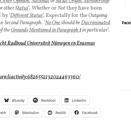
Other Opinion
,
National
or
Social Origin
,
Membership
r other S
tatus
‘.
Whether
or
Not
they have been
 by ‘
Different Status
‘. Especially for the
Outgoing
the
Second Paragraph
. ‘
No One
should be
Discriminated
of the
Grounds
Mentioned in Paragraph
1
in particular
‘.
cht
Radboud Universiteit
Nijmegen en
Erasmus
/urn:li:activity:6826552132024463360/
Bluesky
Nextdoor
LinkedIn
mblr
Mastodon
Reddit
Facebook