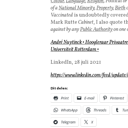
Colour
,
Language
,
Religion
, Political or
of a
National Minority
,
Property
,
Birth
o
Vaccinated
is undoubtedly covered
Mark Rutte
Cabinet
, I also quote 
against by any
Public Authority
on one 
André Nuytinck
•
Hoogleraar Privaatre
Universiteit
Rotterdam
•
LinkedIn, 28 juli 2021
https://www.linkedin.com/feed/update
Dit delen:
Print
E-mail
Pinterest
WhatsApp
Threads
Tu
Telegram
X