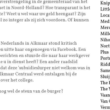
enverstrengeling in de gemeenteraad van het
Kni
het in Noord-Holland? Hoe transparant is het
Littl
te? Weet u wel waar uw geld heengaat? Zijn
Loca
zo integer als zij zich voordoen. Of kunnen
Med
Merc
Mill
Niho
 Nederlands in Alkmaar stond kritisch
Nort
n uitte haar ongenoegen via Facebook. Een
Plus
berichten en stuurde die naar haar werkgever
Port
e u in dienst heeft? Een ander raadslid
Ridd
dat deze ’subsidieslurper niet welkom was in
Sam
lkmaar Centraal werd ontslagen bij de
Sluij
over het college.
The 
The 
 nog wel de steun van de burger?
Vaan
Van
Verm