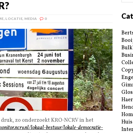
R?
Cat
ME
,
LOCATIE
,
MEDIA
0
Bert
Booi
Bulk
Busi
Coll
Copy
Enge
Gim
Glos
Haer
Hend
Hom
r druk, zo onderzoekt KRO-NCRV in het
Huis
monitor.ncrv.nl/lokaal-bestuur/lokale-democratie-
Inte