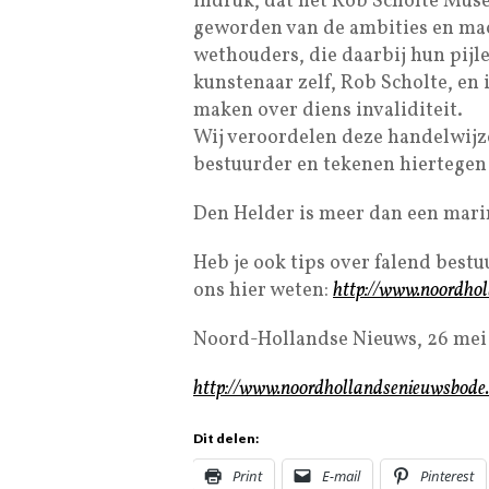
indruk, dat het Rob Scholte Muse
geworden van de ambities en mac
wethouders, die daarbij hun pijle
kunstenaar zelf, Rob Scholte, en 
maken over diens invaliditeit.
Wij veroordelen deze handelwijze
bestuurder en tekenen hiertegen 
Den Helder is meer dan een marin
Heb je ook tips over falend best
ons hier weten:
http://www.noordhol
Noord-Hollandse Nieuws, 26 mei
http://www.noordhollandsenieuwsbode.
Dit delen:
Print
E-mail
Pinterest