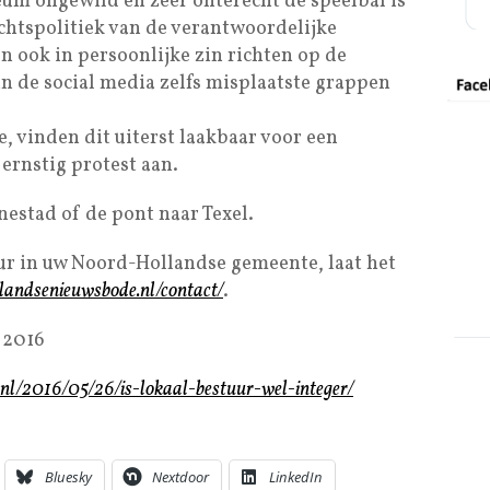
um ongewild en zeer onterecht de speelbal is
htspolitiek van de verantwoordelijke
n ook in persoonlijke zin richten op de
in de social media zelfs misplaatste grappen
, vinden dit uiterst laakbaar voor een
ernstig protest aan.
estad of de pont naar Texel.
uur in uw Noord-Hollandse gemeente, laat het
landsenieuwsbode.nl/contact/
.
 2016
nl/2016/05/26/is-lokaal-bestuur-wel-integer/
Bluesky
Nextdoor
LinkedIn