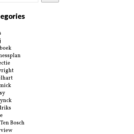
egories
s
j
boek
nessplan
ectie
right
lhart
mick
sy
ynck
riks
e
 Ten Bosch
rview