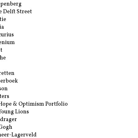
ppenberg
e Delft Street
tie
ia
urius
enium
t
he
retten
erboek
son
ters
Hope & Optimism Portfolio
Young Lions
drager
 Gogh
eer-Lagerveld