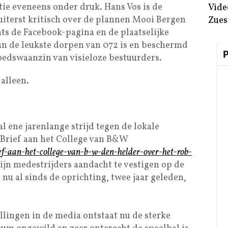
ie eveneens onder druk. Hans Vos is de
Vide
is uiterst kritisch over de plannen Mooi Bergen
Zues
hts de Facebook-pagina en de plaatselijke
an de leukste dorpen van 072 is en beschermd
edswaanzin van visieloze bestuurders.
alleen.
l ene jarenlange strijd tegen de lokale
 Brief aan het College van B&W
ief-aan-het-college-van-b-w-den-helder-over-het-rob-
zijn medestrijders aandacht te vestigen op de
 al sinds de oprichting, twee jaar geleden,
llingen in de media ontstaat nu de sterke